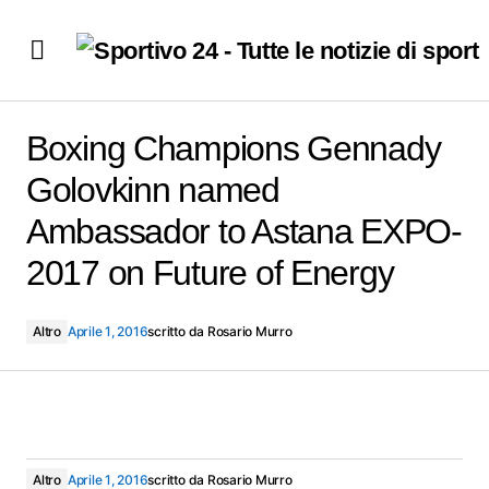
Boxing Champions Gennady Golovkinn named
Ambassador to Astana EXPO-2017 on Future of Energy
Boxing Champions Gennady
Golovkinn named
Ambassador to Astana EXPO-
2017 on Future of Energy
Altro
Aprile 1, 2016
scritto da
Rosario Murro
Altro
Aprile 1, 2016
scritto da
Rosario Murro