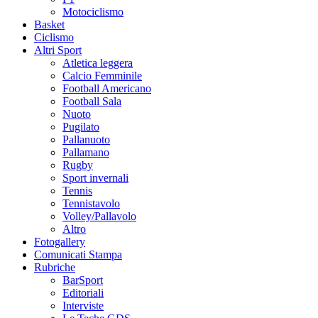
Motociclismo
Basket
Ciclismo
Altri Sport
Atletica leggera
Calcio Femminile
Football Americano
Football Sala
Nuoto
Pugilato
Pallanuoto
Pallamano
Rugby
Sport invernali
Tennis
Tennistavolo
Volley/Pallavolo
Altro
Fotogallery
Comunicati Stampa
Rubriche
BarSport
Editoriali
Interviste