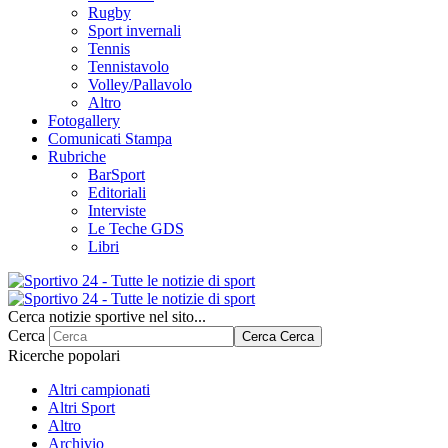
Rugby
Sport invernali
Tennis
Tennistavolo
Volley/Pallavolo
Altro
Fotogallery
Comunicati Stampa
Rubriche
BarSport
Editoriali
Interviste
Le Teche GDS
Libri
Cerca notizie sportive nel sito...
Cerca
Cerca
Cerca
Ricerche popolari
Altri campionati
Altri Sport
Altro
Archivio