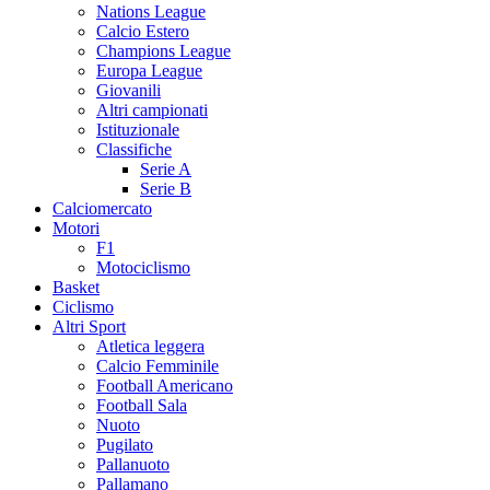
Nations League
Calcio Estero
Champions League
Europa League
Giovanili
Altri campionati
Istituzionale
Classifiche
Serie A
Serie B
Calciomercato
Motori
F1
Motociclismo
Basket
Ciclismo
Altri Sport
Atletica leggera
Calcio Femminile
Football Americano
Football Sala
Nuoto
Pugilato
Pallanuoto
Pallamano