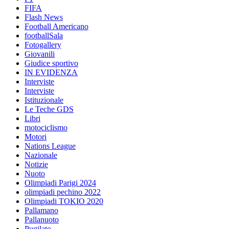
FIFA
Flash News
Football Americano
footballSala
Fotogallery
Giovanili
Giudice sportivo
IN EVIDENZA
Interviste
Interviste
Istituzionale
Le Teche GDS
Libri
motociclismo
Motori
Nations League
Nazionale
Notizie
Nuoto
Olimpiadi Parigi 2024
olimpiadi pechino 2022
Olimpiadi TOKIO 2020
Pallamano
Pallanuoto
Pugilato