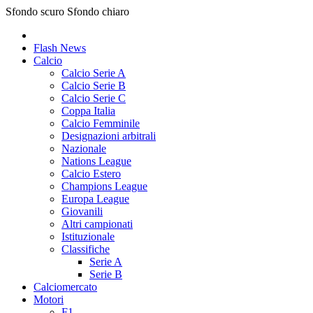
Sfondo scuro
Sfondo chiaro
Flash News
Calcio
Calcio Serie A
Calcio Serie B
Calcio Serie C
Coppa Italia
Calcio Femminile
Designazioni arbitrali
Nazionale
Nations League
Calcio Estero
Champions League
Europa League
Giovanili
Altri campionati
Istituzionale
Classifiche
Serie A
Serie B
Calciomercato
Motori
F1