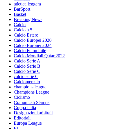
atletica leggera
BarSport
Basket
Breaking News
Calcio
Calcio a 5
Calcio Estero
Calcio Europei 2020
Calcio Europei 2024
Calcio Femminile
Calcio Mondiali Qatar 2022
Calcio Serie A
Calcio Serie B
Calcio Serie C
calcio serie C
Calciomercato
champions league
Champions League
Ciclismo
Comunicati Stampa
Coppa Italia
Designazioni arbitrali
Editoriali
Europa League
F1