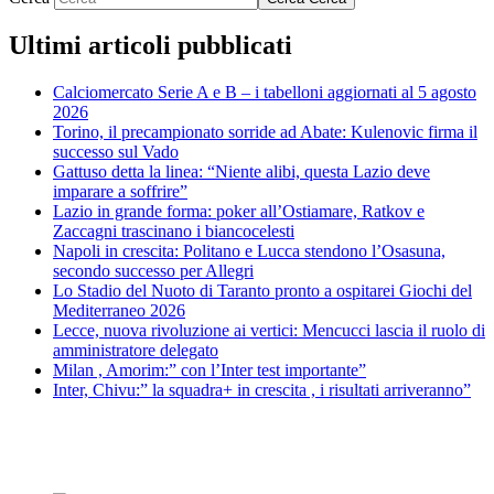
Ultimi articoli pubblicati
Calciomercato Serie A e B – i tabelloni aggiornati al 5 agosto
2026
Torino, il precampionato sorride ad Abate: Kulenovic firma il
successo sul Vado
Gattuso detta la linea: “Niente alibi, questa Lazio deve
imparare a soffrire”
Lazio in grande forma: poker all’Ostiamare, Ratkov e
Zaccagni trascinano i biancocelesti
Napoli in crescita: Politano e Lucca stendono l’Osasuna,
secondo successo per Allegri
Lo Stadio del Nuoto di Taranto pronto a ospitarei Giochi del
Mediterraneo 2026
Lecce, nuova rivoluzione ai vertici: Mencucci lascia il ruolo di
amministratore delegato
Milan , Amorim:” con l’Inter test importante”
Inter, Chivu:” la squadra+ in crescita , i risultati arriveranno”