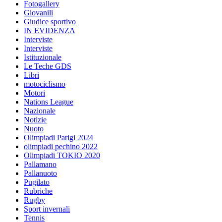
Fotogallery
Giovanili
Giudice sportivo
IN EVIDENZA
Interviste
Interviste
Istituzionale
Le Teche GDS
Libri
motociclismo
Motori
Nations League
Nazionale
Notizie
Nuoto
Olimpiadi Parigi 2024
olimpiadi pechino 2022
Olimpiadi TOKIO 2020
Pallamano
Pallanuoto
Pugilato
Rubriche
Rugby
Sport invernali
Tennis