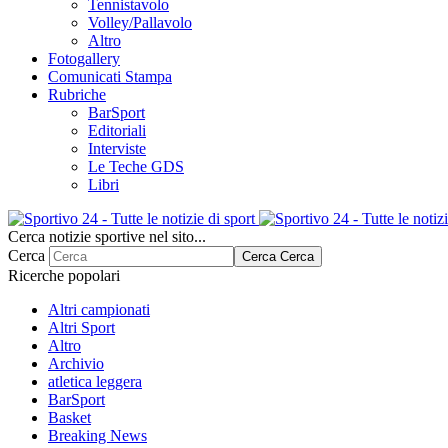
Tennistavolo
Volley/Pallavolo
Altro
Fotogallery
Comunicati Stampa
Rubriche
BarSport
Editoriali
Interviste
Le Teche GDS
Libri
Cerca notizie sportive nel sito...
Cerca
Cerca
Cerca
Ricerche popolari
Altri campionati
Altri Sport
Altro
Archivio
atletica leggera
BarSport
Basket
Breaking News