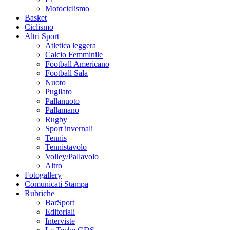
Motociclismo
Basket
Ciclismo
Altri Sport
Atletica leggera
Calcio Femminile
Football Americano
Football Sala
Nuoto
Pugilato
Pallanuoto
Pallamano
Rugby
Sport invernali
Tennis
Tennistavolo
Volley/Pallavolo
Altro
Fotogallery
Comunicati Stampa
Rubriche
BarSport
Editoriali
Interviste