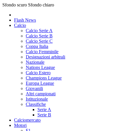
Sfondo scuro
Sfondo chiaro
Flash News
Calcio
Calcio Serie A
Calcio Serie B
Calcio Serie C
Coppa Italia
Calcio Femminile
Designazioni arbitrali
Nazionale
Nations League
Calcio Estero
Champions League
Europa League
Giovanili
Altri campionati
Istituzionale
Classifiche
Serie A
Serie B
Calciomercato
Motori
F1