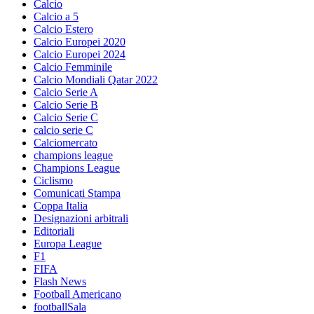
Calcio
Calcio a 5
Calcio Estero
Calcio Europei 2020
Calcio Europei 2024
Calcio Femminile
Calcio Mondiali Qatar 2022
Calcio Serie A
Calcio Serie B
Calcio Serie C
calcio serie C
Calciomercato
champions league
Champions League
Ciclismo
Comunicati Stampa
Coppa Italia
Designazioni arbitrali
Editoriali
Europa League
F1
FIFA
Flash News
Football Americano
footballSala