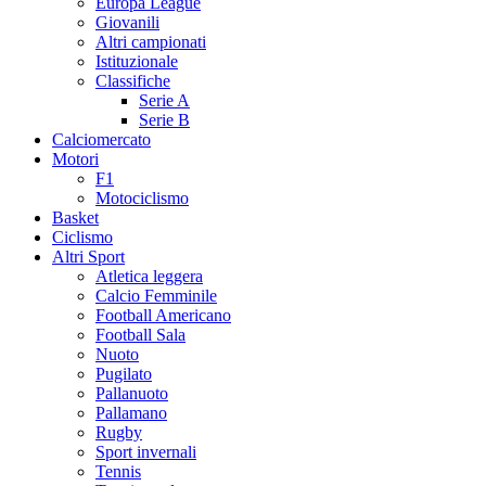
Europa League
Giovanili
Altri campionati
Istituzionale
Classifiche
Serie A
Serie B
Calciomercato
Motori
F1
Motociclismo
Basket
Ciclismo
Altri Sport
Atletica leggera
Calcio Femminile
Football Americano
Football Sala
Nuoto
Pugilato
Pallanuoto
Pallamano
Rugby
Sport invernali
Tennis