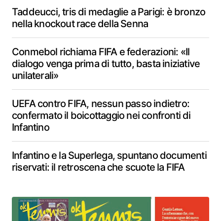
Taddeucci, tris di medaglie a Parigi: è bronzo
nella knockout race della Senna
Conmebol richiama FIFA e federazioni: «Il
dialogo venga prima di tutto, basta iniziative
unilaterali»
UEFA contro FIFA, nessun passo indietro:
confermato il boicottaggio nei confronti di
Infantino
Infantino e la Superlega, spuntano documenti
riservati: il retroscena che scuote la FIFA