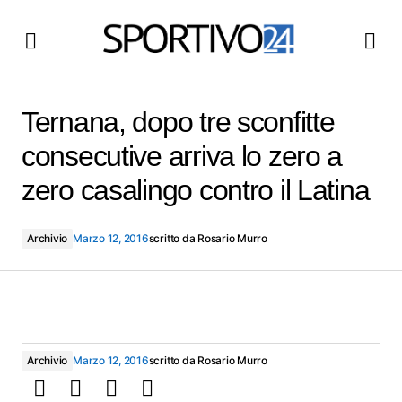
Ternana, dopo tre sconfitte consecutive arriva lo zero a
zero casalingo contro il Latina
Ternana, dopo tre sconfitte
consecutive arriva lo zero a
zero casalingo contro il Latina
Archivio
Marzo 12, 2016
scritto da
Rosario Murro
Archivio
Marzo 12, 2016
scritto da
Rosario Murro