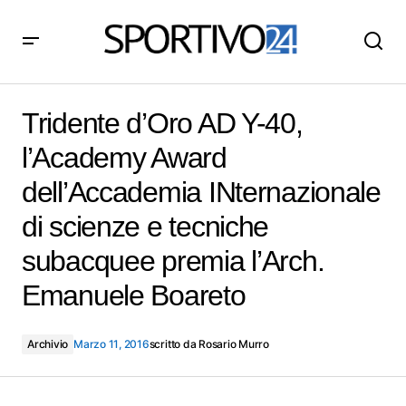
Tridente d’Oro AD Y-40, l’Academy Award
dell’Accademia INternazionale di scienze e tecniche
Tridente d’Oro AD Y-40,
subacquee premia l’Arch. Emanuele Boareto
l’Academy Award
dell’Accademia INternazionale
di scienze e tecniche
subacquee premia l’Arch.
Emanuele Boareto
Archivio
Marzo 11, 2016
scritto da
Rosario Murro