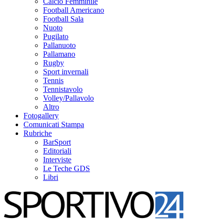
Calcio Femminile
Football Americano
Football Sala
Nuoto
Pugilato
Pallanuoto
Pallamano
Rugby
Sport invernali
Tennis
Tennistavolo
Volley/Pallavolo
Altro
Fotogallery
Comunicati Stampa
Rubriche
BarSport
Editoriali
Interviste
Le Teche GDS
Libri