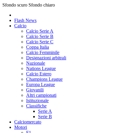
Sfondo scuro
Sfondo chiaro
Flash News
Calcio
Calcio Serie A
Calcio Serie B
Calcio Serie C
Coppa Italia
Calcio Femminile
Designazioni arbitrali
Nazionale
Nations League
Calcio Estero
Champions League
Europa League
Giovanili
Altri campionati
Istituzionale
Classifiche
Serie A
Serie B
Calciomercato
Motori
F1