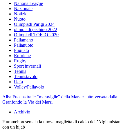
Nations League
Nazionale
Notizie
Nuoto
Olimpiadi Parigi 2024
olimpiadi pechino 2022
Olimpiadi TOKIO 2020
Pallamano
Pallanuoto
Pugilato
Rubriche
Rugby
Sport invernali
Tennis
Tennistavolo
Uefa
Volley/Pallavolo
Alba Fucens tra le "meraviglie" della Marsica attraversata dalla
Granfondo la Via dei Marsi
Archivio
Hummel:presentata la nuova maglietta di calcio dell’Afghanistan
con un hijab