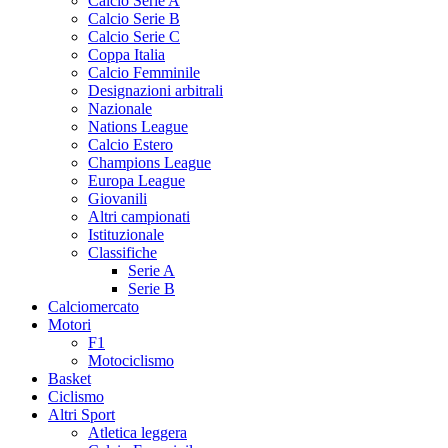
Calcio Serie A
Calcio Serie B
Calcio Serie C
Coppa Italia
Calcio Femminile
Designazioni arbitrali
Nazionale
Nations League
Calcio Estero
Champions League
Europa League
Giovanili
Altri campionati
Istituzionale
Classifiche
Serie A
Serie B
Calciomercato
Motori
F1
Motociclismo
Basket
Ciclismo
Altri Sport
Atletica leggera