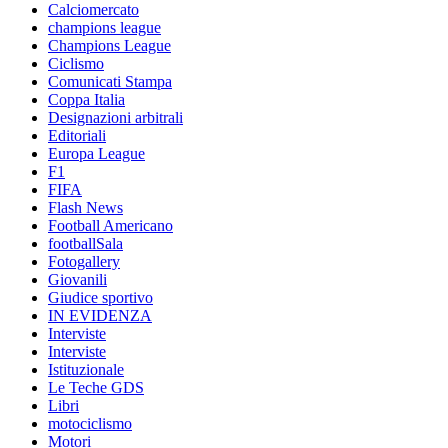
Calciomercato
champions league
Champions League
Ciclismo
Comunicati Stampa
Coppa Italia
Designazioni arbitrali
Editoriali
Europa League
F1
FIFA
Flash News
Football Americano
footballSala
Fotogallery
Giovanili
Giudice sportivo
IN EVIDENZA
Interviste
Interviste
Istituzionale
Le Teche GDS
Libri
motociclismo
Motori