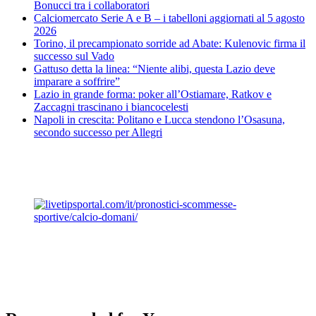
Bonucci tra i collaboratori
Calciomercato Serie A e B – i tabelloni aggiornati al 5 agosto
2026
Torino, il precampionato sorride ad Abate: Kulenovic firma il
successo sul Vado
Gattuso detta la linea: “Niente alibi, questa Lazio deve
imparare a soffrire”
Lazio in grande forma: poker all’Ostiamare, Ratkov e
Zaccagni trascinano i biancocelesti
Napoli in crescita: Politano e Lucca stendono l’Osasuna,
secondo successo per Allegri