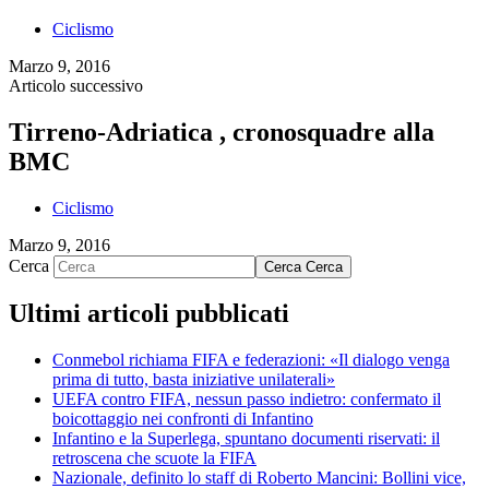
Ciclismo
Marzo 9, 2016
Articolo successivo
Tirreno-Adriatica , cronosquadre alla
BMC
Ciclismo
Marzo 9, 2016
Cerca
Cerca
Cerca
Ultimi articoli pubblicati
Conmebol richiama FIFA e federazioni: «Il dialogo venga
prima di tutto, basta iniziative unilaterali»
UEFA contro FIFA, nessun passo indietro: confermato il
boicottaggio nei confronti di Infantino
Infantino e la Superlega, spuntano documenti riservati: il
retroscena che scuote la FIFA
Nazionale, definito lo staff di Roberto Mancini: Bollini vice,