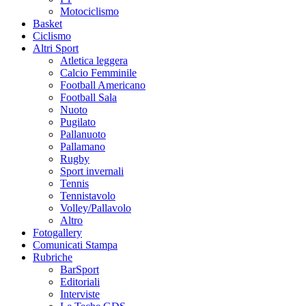
Motociclismo
Basket
Ciclismo
Altri Sport
Atletica leggera
Calcio Femminile
Football Americano
Football Sala
Nuoto
Pugilato
Pallanuoto
Pallamano
Rugby
Sport invernali
Tennis
Tennistavolo
Volley/Pallavolo
Altro
Fotogallery
Comunicati Stampa
Rubriche
BarSport
Editoriali
Interviste