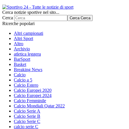
Cerca notizie sportive nel sito...
Cerca
Cerca
Cerca
Ricerche popolari
Altri campionati
Altri Sport
Altro
Archivio
atletica leggera
BarSport
Basket
Breaking News
Calcio
Calcio a 5
Calcio Estero
Calcio Europei 2020
Calcio Europei 2024
Calcio Femminile
Calcio Mondiali Qatar 2022
Calcio Serie A
Calcio Serie B
Calcio Serie C
calcio serie C