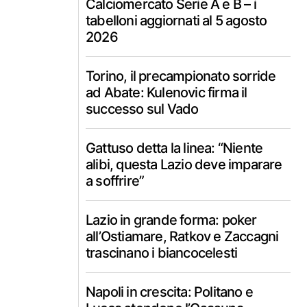
Calciomercato Serie A e B – i
tabelloni aggiornati al 5 agosto
2026
Torino, il precampionato sorride
ad Abate: Kulenovic firma il
successo sul Vado
Gattuso detta la linea: “Niente
alibi, questa Lazio deve imparare
a soffrire”
Lazio in grande forma: poker
all’Ostiamare, Ratkov e Zaccagni
trascinano i biancocelesti
Napoli in crescita: Politano e