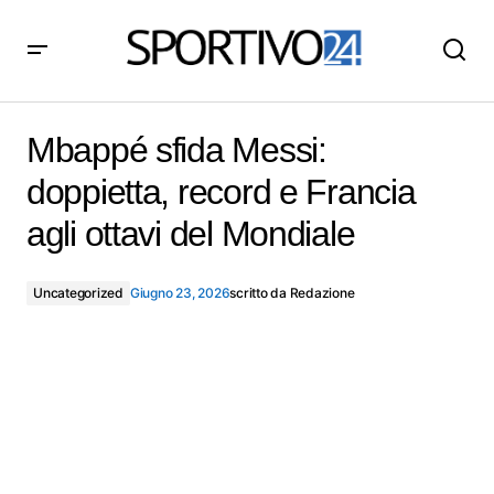
Mbappé sfida Messi: doppietta, record e Francia agli
ottavi del Mondiale
Mbappé sfida Messi:
doppietta, record e Francia
agli ottavi del Mondiale
Uncategorized
Giugno 23, 2026
scritto da
Redazione