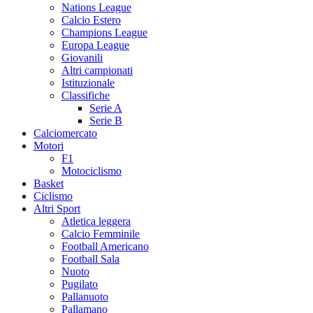
Nations League
Calcio Estero
Champions League
Europa League
Giovanili
Altri campionati
Istituzionale
Classifiche
Serie A
Serie B
Calciomercato
Motori
F1
Motociclismo
Basket
Ciclismo
Altri Sport
Atletica leggera
Calcio Femminile
Football Americano
Football Sala
Nuoto
Pugilato
Pallanuoto
Pallamano