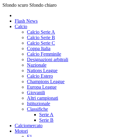
Sfondo scuro
Sfondo chiaro
Flash News
Calcio
Calcio Serie A
Calcio Serie B
Calcio Serie C
Coppa Italia
Calcio Femminile
Designazioni arbitrali
Nazionale
Nations League
Calcio Estero
Champions League
Europa League
Giovanili
Altri campionati
Istituzionale
Classifiche
Serie A
Serie B
Calciomercato
Motori
F1