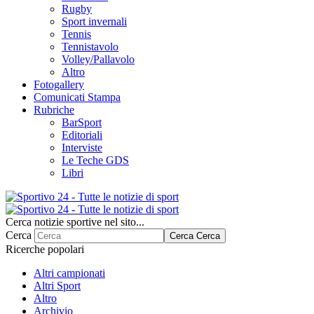
Rugby
Sport invernali
Tennis
Tennistavolo
Volley/Pallavolo
Altro
Fotogallery
Comunicati Stampa
Rubriche
BarSport
Editoriali
Interviste
Le Teche GDS
Libri
Cerca notizie sportive nel sito...
Cerca
Cerca
Cerca
Ricerche popolari
Altri campionati
Altri Sport
Altro
Archivio