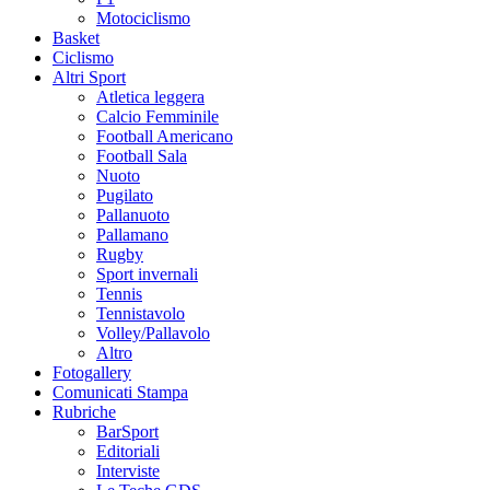
Motociclismo
Basket
Ciclismo
Altri Sport
Atletica leggera
Calcio Femminile
Football Americano
Football Sala
Nuoto
Pugilato
Pallanuoto
Pallamano
Rugby
Sport invernali
Tennis
Tennistavolo
Volley/Pallavolo
Altro
Fotogallery
Comunicati Stampa
Rubriche
BarSport
Editoriali
Interviste