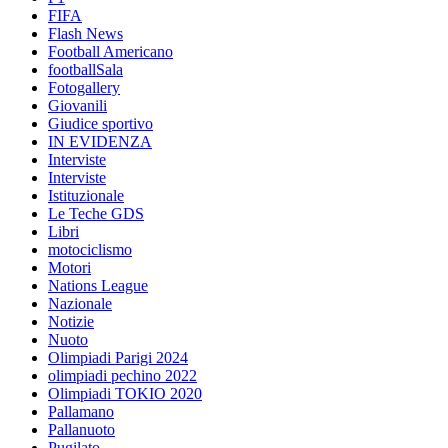
FIFA
Flash News
Football Americano
footballSala
Fotogallery
Giovanili
Giudice sportivo
IN EVIDENZA
Interviste
Interviste
Istituzionale
Le Teche GDS
Libri
motociclismo
Motori
Nations League
Nazionale
Notizie
Nuoto
Olimpiadi Parigi 2024
olimpiadi pechino 2022
Olimpiadi TOKIO 2020
Pallamano
Pallanuoto
Pugilato