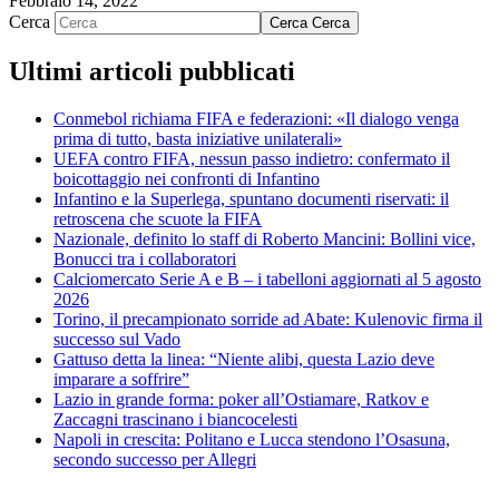
Febbraio 14, 2022
Cerca
Cerca
Cerca
Ultimi articoli pubblicati
Conmebol richiama FIFA e federazioni: «Il dialogo venga
prima di tutto, basta iniziative unilaterali»
UEFA contro FIFA, nessun passo indietro: confermato il
boicottaggio nei confronti di Infantino
Infantino e la Superlega, spuntano documenti riservati: il
retroscena che scuote la FIFA
Nazionale, definito lo staff di Roberto Mancini: Bollini vice,
Bonucci tra i collaboratori
Calciomercato Serie A e B – i tabelloni aggiornati al 5 agosto
2026
Torino, il precampionato sorride ad Abate: Kulenovic firma il
successo sul Vado
Gattuso detta la linea: “Niente alibi, questa Lazio deve
imparare a soffrire”
Lazio in grande forma: poker all’Ostiamare, Ratkov e
Zaccagni trascinano i biancocelesti
Napoli in crescita: Politano e Lucca stendono l’Osasuna,
secondo successo per Allegri