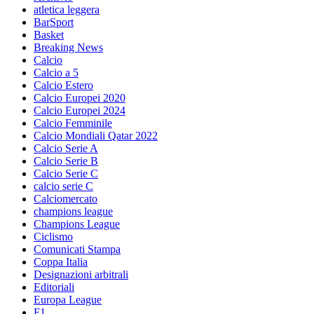
atletica leggera
BarSport
Basket
Breaking News
Calcio
Calcio a 5
Calcio Estero
Calcio Europei 2020
Calcio Europei 2024
Calcio Femminile
Calcio Mondiali Qatar 2022
Calcio Serie A
Calcio Serie B
Calcio Serie C
calcio serie C
Calciomercato
champions league
Champions League
Ciclismo
Comunicati Stampa
Coppa Italia
Designazioni arbitrali
Editoriali
Europa League
F1