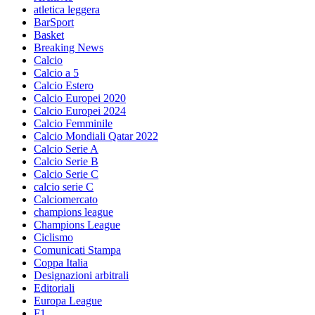
atletica leggera
BarSport
Basket
Breaking News
Calcio
Calcio a 5
Calcio Estero
Calcio Europei 2020
Calcio Europei 2024
Calcio Femminile
Calcio Mondiali Qatar 2022
Calcio Serie A
Calcio Serie B
Calcio Serie C
calcio serie C
Calciomercato
champions league
Champions League
Ciclismo
Comunicati Stampa
Coppa Italia
Designazioni arbitrali
Editoriali
Europa League
F1