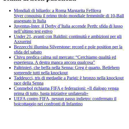
Mondiali di biliardo: a Roma Margarita Fefilova
Styer conquista il primo titolo mondiale femminile di 10-Ball
assegnato in Italia
Juventus-Inter, il Derby d’Italia accende Perth: sfida di lusso
nell’ultimo test estivo
Under 21, avanti con Baldini: continuità e ambizioni per gli
Azzurrini
Bezzecchi illumina Silverstone: record e pole position per la
sfida del sabato
Chivu predica calma sul mercato: “Cerchiamo qualità ed
esperienza. A destra manca ancora qualcosa”
Paltrinieri, che beffa nella Senna: Greg è quarto. Betlehem
sorprende tutti nella knockout
Taddeucci, tris di medaglie a Parigi: è bronzo nella knockout
race della Senna
Conmebol richiama FIFA e federazioni: «Il dialogo venga
prima di tutto, basta iniziative unilaterali»
UEFA contro FIFA, nessun passo indietro: confermato il
boicottaggio nei confronti di Infantino