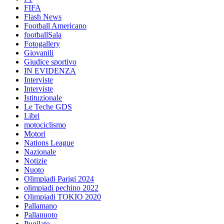
FIFA
Flash News
Football Americano
footballSala
Fotogallery
Giovanili
Giudice sportivo
IN EVIDENZA
Interviste
Interviste
Istituzionale
Le Teche GDS
Libri
motociclismo
Motori
Nations League
Nazionale
Notizie
Nuoto
Olimpiadi Parigi 2024
olimpiadi pechino 2022
Olimpiadi TOKIO 2020
Pallamano
Pallanuoto
Pugilato