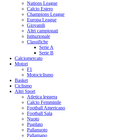
Nations League
Calcio Estero
Champions League
Europa League
Giovanili
Altri campionati
Istituzionale
Classifiche
Serie A
Serie B
Calciomercato
Motori
F1
Motociclismo
Basket
Ciclismo
Altri Sport
Atletica leggera
Calcio Femminile
Football Americano
Football Sala
Nuoto
Pugilato
Pallanuoto
Pallamano