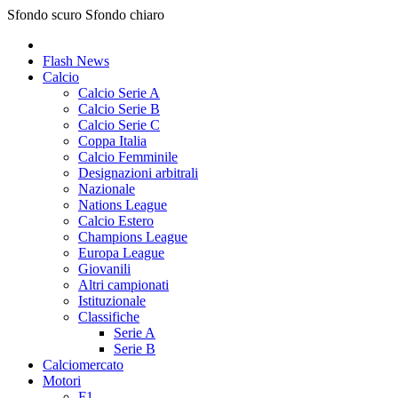
Sfondo scuro
Sfondo chiaro
Flash News
Calcio
Calcio Serie A
Calcio Serie B
Calcio Serie C
Coppa Italia
Calcio Femminile
Designazioni arbitrali
Nazionale
Nations League
Calcio Estero
Champions League
Europa League
Giovanili
Altri campionati
Istituzionale
Classifiche
Serie A
Serie B
Calciomercato
Motori
F1