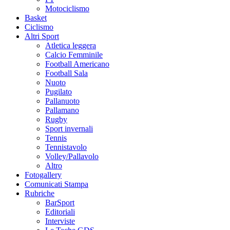
Motociclismo
Basket
Ciclismo
Altri Sport
Atletica leggera
Calcio Femminile
Football Americano
Football Sala
Nuoto
Pugilato
Pallanuoto
Pallamano
Rugby
Sport invernali
Tennis
Tennistavolo
Volley/Pallavolo
Altro
Fotogallery
Comunicati Stampa
Rubriche
BarSport
Editoriali
Interviste