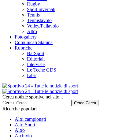
Rugby
Sport invernali
Tennis
Tennistavolo
Volley/Pallavolo
Altro
Fotogallery
Comunicati Stampa
Rubriche
BarSport
Editoriali
Interviste
Le Teche GDS
Libri
Cerca notizie sportive nel sito...
Cerca
Cerca
Cerca
Ricerche popolari
Altri campionati
Altri Sport
Altro
Archivio