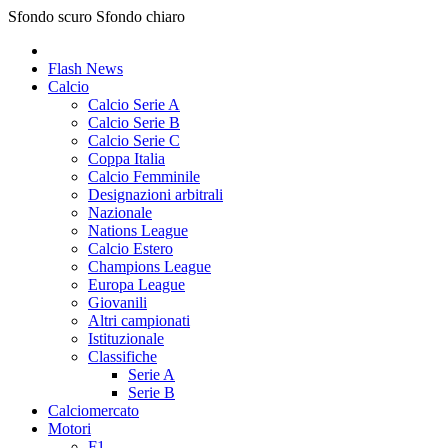
Sfondo scuro
Sfondo chiaro
Flash News
Calcio
Calcio Serie A
Calcio Serie B
Calcio Serie C
Coppa Italia
Calcio Femminile
Designazioni arbitrali
Nazionale
Nations League
Calcio Estero
Champions League
Europa League
Giovanili
Altri campionati
Istituzionale
Classifiche
Serie A
Serie B
Calciomercato
Motori
F1