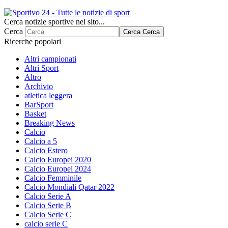
Cerca notizie sportive nel sito...
Cerca
Cerca
Cerca
Ricerche popolari
Altri campionati
Altri Sport
Altro
Archivio
atletica leggera
BarSport
Basket
Breaking News
Calcio
Calcio a 5
Calcio Estero
Calcio Europei 2020
Calcio Europei 2024
Calcio Femminile
Calcio Mondiali Qatar 2022
Calcio Serie A
Calcio Serie B
Calcio Serie C
calcio serie C