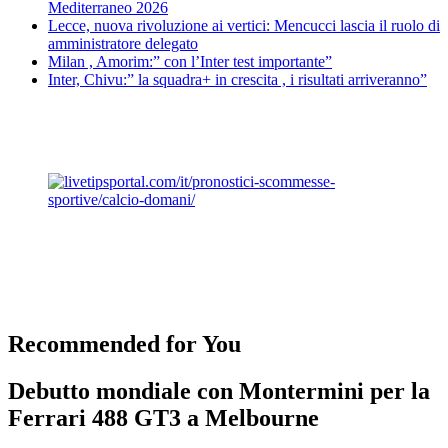
Mediterraneo 2026
Lecce, nuova rivoluzione ai vertici: Mencucci lascia il ruolo di
amministratore delegato
Milan , Amorim:” con l’Inter test importante”
Inter, Chivu:” la squadra+ in crescita , i risultati arriveranno”
Recommended for You
Debutto mondiale con Montermini per la
Ferrari 488 GT3 a Melbourne