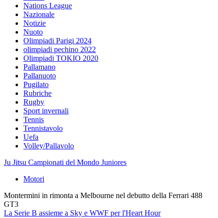
Nations League
Nazionale
Notizie
Nuoto
Olimpiadi Parigi 2024
olimpiadi pechino 2022
Olimpiadi TOKIO 2020
Pallamano
Pallanuoto
Pugilato
Rubriche
Rugby
Sport invernali
Tennis
Tennistavolo
Uefa
Volley/Pallavolo
Ju Jitsu Campionati del Mondo Juniores
Motori
Montermini in rimonta a Melbourne nel debutto della Ferrari 488
GT3
La Serie B assieme a Sky e WWF per l'Heart Hour