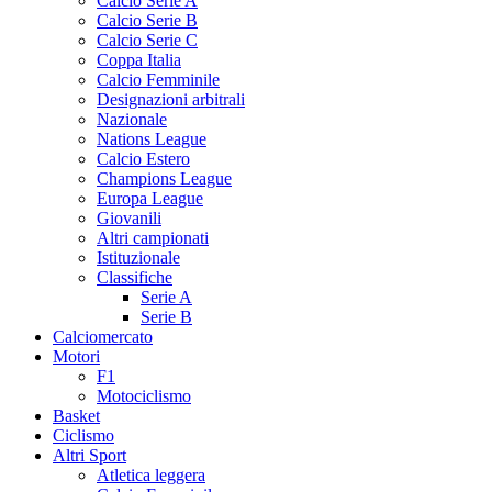
Calcio Serie A
Calcio Serie B
Calcio Serie C
Coppa Italia
Calcio Femminile
Designazioni arbitrali
Nazionale
Nations League
Calcio Estero
Champions League
Europa League
Giovanili
Altri campionati
Istituzionale
Classifiche
Serie A
Serie B
Calciomercato
Motori
F1
Motociclismo
Basket
Ciclismo
Altri Sport
Atletica leggera