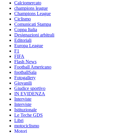
Calciomercato
champions league
Champions League
Ciclismo
Comunicati Stampa
Coppa Italia
Designazioni arbitrali
Editoriali
Europa League
F1
FIFA
Flash News
Football Americano
footballSala
Fotogallery
Giovanili
Giudice sportivo
IN EVIDENZA
Interviste
Interviste
Istituzionale
Le Teche GDS
Libri
motociclismo
Motori