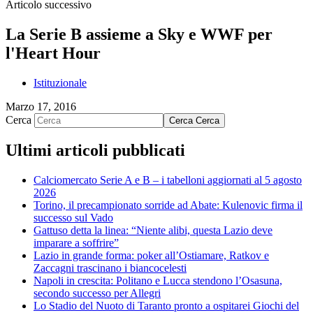
Articolo successivo
La Serie B assieme a Sky e WWF per
l'Heart Hour
Istituzionale
Marzo 17, 2016
Cerca
Cerca
Cerca
Ultimi articoli pubblicati
Calciomercato Serie A e B – i tabelloni aggiornati al 5 agosto
2026
Torino, il precampionato sorride ad Abate: Kulenovic firma il
successo sul Vado
Gattuso detta la linea: “Niente alibi, questa Lazio deve
imparare a soffrire”
Lazio in grande forma: poker all’Ostiamare, Ratkov e
Zaccagni trascinano i biancocelesti
Napoli in crescita: Politano e Lucca stendono l’Osasuna,
secondo successo per Allegri
Lo Stadio del Nuoto di Taranto pronto a ospitarei Giochi del