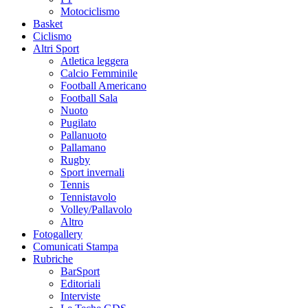
Motociclismo
Basket
Ciclismo
Altri Sport
Atletica leggera
Calcio Femminile
Football Americano
Football Sala
Nuoto
Pugilato
Pallanuoto
Pallamano
Rugby
Sport invernali
Tennis
Tennistavolo
Volley/Pallavolo
Altro
Fotogallery
Comunicati Stampa
Rubriche
BarSport
Editoriali
Interviste