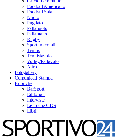
Calcio Femminile
Football Americano
Football Sala
Nuoto
Pugilato
Pallanuoto
Pallamano
Rugby
Sport invernali
Tennis
Tennistavolo
Volley/Pallavolo
Altro
Fotogallery
Comunicati Stampa
Rubriche
BarSport
Editoriali
Interviste
Le Teche GDS
Libri