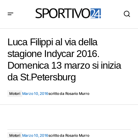
Luca Filippi al via della stagione Indycar 2016.
Domenica 13 marzo si inizia da St.Petersburg
Luca Filippi al via della
stagione Indycar 2016.
Domenica 13 marzo si inizia
da St.Petersburg
Motori
Marzo 10, 2016
scritto da
Rosario Murro
Motori
Marzo 10, 2016
scritto da
Rosario Murro