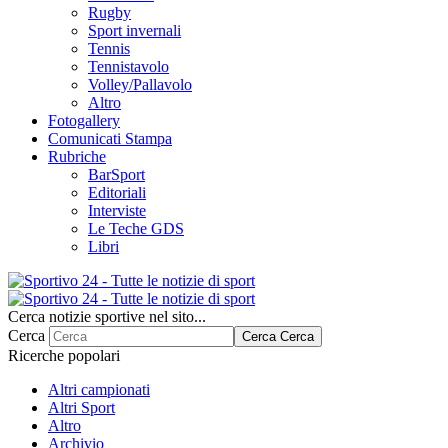
Rugby
Sport invernali
Tennis
Tennistavolo
Volley/Pallavolo
Altro
Fotogallery
Comunicati Stampa
Rubriche
BarSport
Editoriali
Interviste
Le Teche GDS
Libri
Cerca notizie sportive nel sito...
Cerca
Cerca
Cerca
Ricerche popolari
Altri campionati
Altri Sport
Altro
Archivio