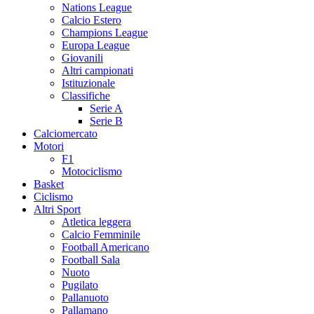
Nations League
Calcio Estero
Champions League
Europa League
Giovanili
Altri campionati
Istituzionale
Classifiche
Serie A
Serie B
Calciomercato
Motori
F1
Motociclismo
Basket
Ciclismo
Altri Sport
Atletica leggera
Calcio Femminile
Football Americano
Football Sala
Nuoto
Pugilato
Pallanuoto
Pallamano