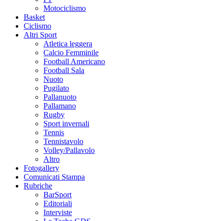
Motociclismo
Basket
Ciclismo
Altri Sport
Atletica leggera
Calcio Femminile
Football Americano
Football Sala
Nuoto
Pugilato
Pallanuoto
Pallamano
Rugby
Sport invernali
Tennis
Tennistavolo
Volley/Pallavolo
Altro
Fotogallery
Comunicati Stampa
Rubriche
BarSport
Editoriali
Interviste