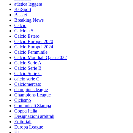
atletica leggera
BarSport
Basket
Breaking News
Calcio
Calcio a 5
Calcio Estero
Calcio Europei 2020
Calcio Europei 2024
Calcio Femminile
Calcio Mondiali Qatar 2022
Calcio Serie A
Calcio Serie B
Calcio Serie C
calcio serie C
Calciomercato
champions league
Champions League
Ciclismo
Comunicati Stampa
Coppa Italia
Designazioni arbitrali
Editoriali
Europa League
F1