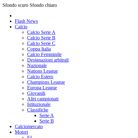
Sfondo scuro
Sfondo chiaro
Flash News
Calcio
Calcio Serie A
Calcio Serie B
Calcio Serie C
Coppa Italia
Calcio Femminile
Designazioni arbitrali
Nazionale
Nations League
Calcio Estero
Champions League
Europa League
Giovanili
Altri campionati
Istituzionale
Classifiche
Serie A
Serie B
Calciomercato
Motori
F1