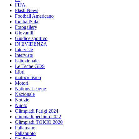
FIFA
Flash News
Football Americano
footballSala
Fotogallery
Giovanili
Giudice sportivo
IN EVIDENZA
Interviste
Interviste
Istituzionale
Le Teche GDS
Libri
motociclismo
Motori
Nations League
Nazionale
Notizie
Nuoto
Olimpiadi Parigi 2024
olimpiadi pechino 2022
Olimpiadi TOKIO 2020
Pallamano
Pallanuoto
Pugilato