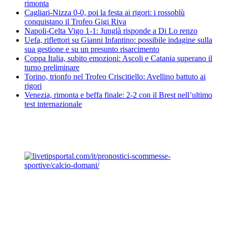
rimonta
Cagliari-Nizza 0-0, poi la festa ai rigori: i rossoblù
conquistano il Trofeo Gigi Riva
Napoli-Celta Vigo 1-1: Junglà risponde a Di Lo renzo
Uefa, riflettori su Gianni Infantino: possibile indagine sulla
sua gestione e su un presunto risarcimento
Coppa Italia, subito emozioni: Ascoli e Catania superano il
turno preliminare
Torino, trionfo nel Trofeo Criscitiello: Avellino battuto ai
rigori
Venezia, rimonta e beffa finale: 2-2 con il Brest nell’ultimo
test internazionale