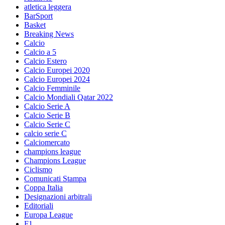
atletica leggera
BarSport
Basket
Breaking News
Calcio
Calcio a 5
Calcio Estero
Calcio Europei 2020
Calcio Europei 2024
Calcio Femminile
Calcio Mondiali Qatar 2022
Calcio Serie A
Calcio Serie B
Calcio Serie C
calcio serie C
Calciomercato
champions league
Champions League
Ciclismo
Comunicati Stampa
Coppa Italia
Designazioni arbitrali
Editoriali
Europa League
F1