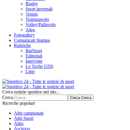
Rugby
Sport invernali
Tennis
Tennistavolo
Volley/Pallavolo
Altro
Fotogallery
Comunicati Stampa
Rubriche
BarSport
Editoriali
Interviste
Le Teche GDS
Libri
Cerca notizie sportive nel sito...
Cerca
Cerca
Cerca
Ricerche popolari
Altri campionati
Altri Sport
Altro
Archivio