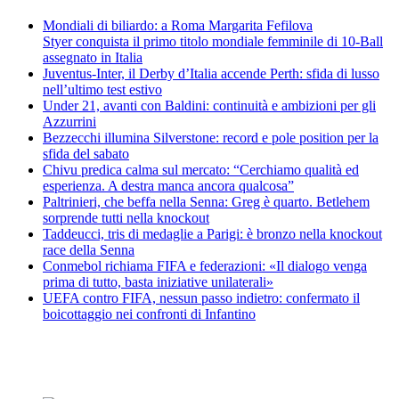
Mondiali di biliardo: a Roma Margarita Fefilova
Styer conquista il primo titolo mondiale femminile di 10-Ball
assegnato in Italia
Juventus-Inter, il Derby d’Italia accende Perth: sfida di lusso
nell’ultimo test estivo
Under 21, avanti con Baldini: continuità e ambizioni per gli
Azzurrini
Bezzecchi illumina Silverstone: record e pole position per la
sfida del sabato
Chivu predica calma sul mercato: “Cerchiamo qualità ed
esperienza. A destra manca ancora qualcosa”
Paltrinieri, che beffa nella Senna: Greg è quarto. Betlehem
sorprende tutti nella knockout
Taddeucci, tris di medaglie a Parigi: è bronzo nella knockout
race della Senna
Conmebol richiama FIFA e federazioni: «Il dialogo venga
prima di tutto, basta iniziative unilaterali»
UEFA contro FIFA, nessun passo indietro: confermato il
boicottaggio nei confronti di Infantino