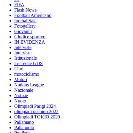
FIFA
Flash News
Football Americano
footballSala
Fotogallery
Giovanili
Giudice sportivo
IN EVIDENZA
Interviste
Interviste
Istituzionale
Le Teche GDS
Libri
motociclismo
Motori
Nations League
Nazionale
Notizie
Nuoto
Olimpiadi Parigi 2024
olimpiadi pechino 2022
Olimpiadi TOKIO 2020
Pallamano
Pallanuoto
Pugilato