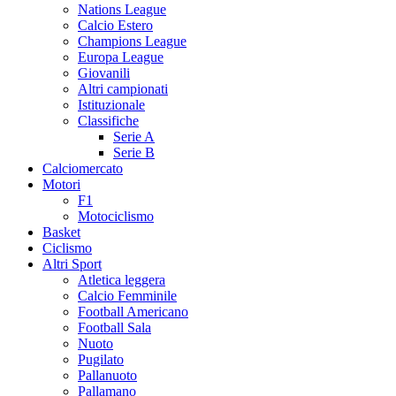
Nations League
Calcio Estero
Champions League
Europa League
Giovanili
Altri campionati
Istituzionale
Classifiche
Serie A
Serie B
Calciomercato
Motori
F1
Motociclismo
Basket
Ciclismo
Altri Sport
Atletica leggera
Calcio Femminile
Football Americano
Football Sala
Nuoto
Pugilato
Pallanuoto
Pallamano