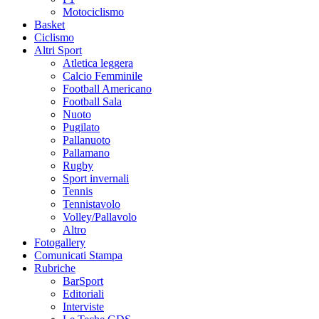
Motociclismo
Basket
Ciclismo
Altri Sport
Atletica leggera
Calcio Femminile
Football Americano
Football Sala
Nuoto
Pugilato
Pallanuoto
Pallamano
Rugby
Sport invernali
Tennis
Tennistavolo
Volley/Pallavolo
Altro
Fotogallery
Comunicati Stampa
Rubriche
BarSport
Editoriali
Interviste