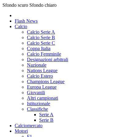
Sfondo scuro
Sfondo chiaro
Flash News
Calcio
Calcio Serie A
Calcio Serie B
Calcio Serie C
Coppa Italia
Calcio Femminile
Designazioni arbitrali
Nazionale
Nations League
Calcio Estero
Champions League
Europa League
Giovanili
Altri campionati
Istituzionale
Classifiche
Serie A
Serie B
Calciomercato
Motori
F1