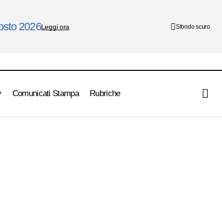
gosto 2026
Leggi ora
Sfondo scuro
y
Comunicati Stampa
Rubriche
l’Anno” 2016
2^ Acea Maratona di Roma