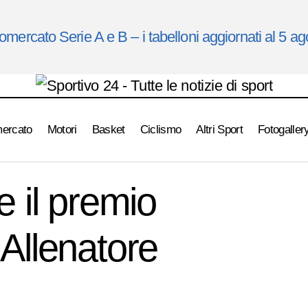
omercato Serie A e B – i tabelloni aggiornati al 5 a
mercato
Motori
Basket
Ciclismo
Altri Sport
Fotogaller
Maurizio Sarri vince il premio “Football Leader – Allenatore del
A
e il premio
 Allenatore