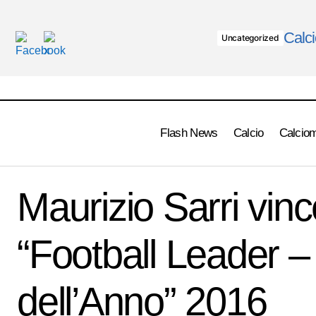
Calci
Uncategorized
Flash News
Calcio
Calcio
Calcio Serie 
Helenio Herrera: il mago dell'Inter
Maurizio Sarri vinc
“Football Leader –
dell’Anno” 2016