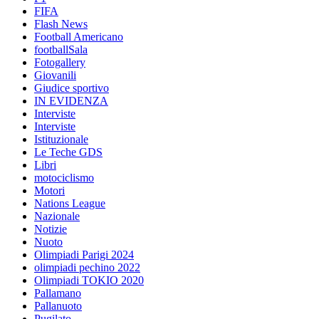
FIFA
Flash News
Football Americano
footballSala
Fotogallery
Giovanili
Giudice sportivo
IN EVIDENZA
Interviste
Interviste
Istituzionale
Le Teche GDS
Libri
motociclismo
Motori
Nations League
Nazionale
Notizie
Nuoto
Olimpiadi Parigi 2024
olimpiadi pechino 2022
Olimpiadi TOKIO 2020
Pallamano
Pallanuoto
Pugilato