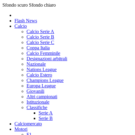
Sfondo scuro
Sfondo chiaro
Flash News
Calcio
Calcio Serie A
Calcio Serie B
Calcio Serie C
Coppa Italia
Calcio Femminile
Designazioni arbitrali
Nazionale
Nations League
Calcio Estero
Champions League
Europa League
Giovanili
Altri campionati
Istituzionale
Classifiche
Serie A
Serie B
Calciomercato
Motori
F1