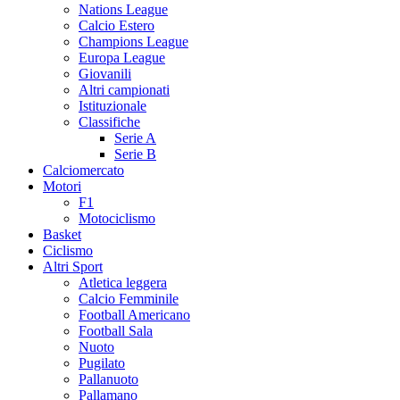
Nations League
Calcio Estero
Champions League
Europa League
Giovanili
Altri campionati
Istituzionale
Classifiche
Serie A
Serie B
Calciomercato
Motori
F1
Motociclismo
Basket
Ciclismo
Altri Sport
Atletica leggera
Calcio Femminile
Football Americano
Football Sala
Nuoto
Pugilato
Pallanuoto
Pallamano