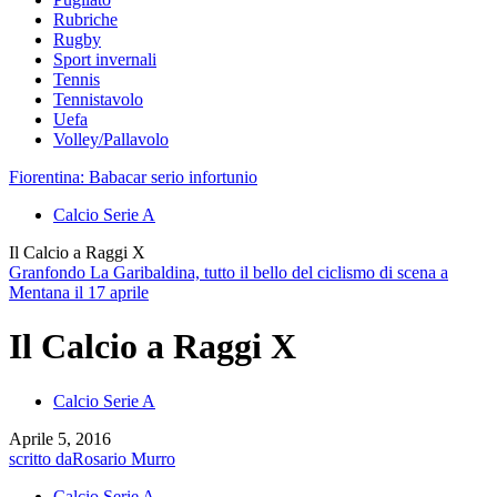
Rubriche
Rugby
Sport invernali
Tennis
Tennistavolo
Uefa
Volley/Pallavolo
Fiorentina: Babacar serio infortunio
Calcio Serie A
Il Calcio a Raggi X
Granfondo La Garibaldina, tutto il bello del ciclismo di scena a
Mentana il 17 aprile
Il Calcio a Raggi X
Calcio Serie A
Aprile 5, 2016
scritto da
Rosario Murro
Calcio Serie A