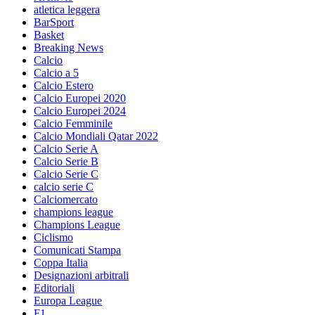
atletica leggera
BarSport
Basket
Breaking News
Calcio
Calcio a 5
Calcio Estero
Calcio Europei 2020
Calcio Europei 2024
Calcio Femminile
Calcio Mondiali Qatar 2022
Calcio Serie A
Calcio Serie B
Calcio Serie C
calcio serie C
Calciomercato
champions league
Champions League
Ciclismo
Comunicati Stampa
Coppa Italia
Designazioni arbitrali
Editoriali
Europa League
F1