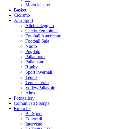
Motociclismo
Basket
Ciclismo
Altri Sport
Atletica leggera
Calcio Femminile
Football Americano
Football Sala
Nuoto
Pugilato
Pallanuoto
Pallamano
Rugby
Sport invernali
Tennis
Tennistavolo
Volley/Pallavolo
Altro
Fotogallery
Comunicati Stampa
Rubriche
BarSport
Editoriali
Interviste