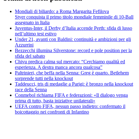
Mondiali di biliardo: a Roma Margarita Fefilova
Styer conquista il primo titolo mondiale femminile di 10-Ball
assegnato in Italia
Juventus-Inter, il Derby d’Italia accende Perth: sfida di lusso
nell’ultimo test estivo
Under 21, avanti con Baldini: continuità e ambizioni per gli
Azzurrini
Bezzecchi illumina Silverstone: record e pole position per la
sfida del sabato
Chivu predica calma sul mercato: “Cerchiamo qualità ed
esperienza. A destra manca ancora qualcosa”
Paltrinieri, che beffa nella Senna: Greg è quarto. Betlehem
sorprende tutti nella knockout
Taddeucci, tris di medaglie a Parigi: è bronzo nella knockout
race della Senna
Conmebol richiama FIFA e federazioni: «Il dialogo venga
prima di tutto, basta iniziative unilaterali»
UEFA contro FIFA, nessun passo indietro: confermato il
boicottaggio nei confronti di Infantino