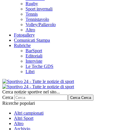
Rugby
Sport invernali
Tennis
Tennistavolo
Volley/Pallavolo
Altro
Fotogallery
Comunicati Stampa
Rubriche
BarSport
Editoriali
Interviste
Le Teche GDS
Libri
Cerca notizie sportive nel sito...
Cerca
Cerca
Cerca
Ricerche popolari
Altri campionati
Altri Sport
Altro
Archivio