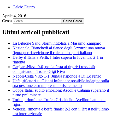
Calcio Estero
Aprile 4, 2016
Cerca
Cerca
Cerca
Ultimi articoli pubblicati
La Bibione Sand Storm intitolata a Massimo Zamparo
Nazionale, Bianchedi al fianco degli Azzurri: una nuova
figura per riavvicinare il calcio allo sport italiano
Derby d’Italia a Perth, l’Inter supera la Juventus: 2-1 in
rimonta
Cagliari-Nizza 0-0, poi la festa ai rigori: i rossoblù
conquistano il Trofeo Gigi Riva
Napoli-Celta Vigo 1-1: Junglà risponde a Di Lo renzo
Uefa, riflettori su Gianni Infantino: possibile indagine sulla
sua gestione e su un presunto risarcimento
Coppa Italia, subito emozioni: Ascoli e Catania superano il
turno preliminare
Torino, trionfo nel Trofeo Criscitiello: Avellino battuto ai
rigori
Venezia, rimonta e beffa finale: 2-2 con il Brest nell’ultimo
test internazionale