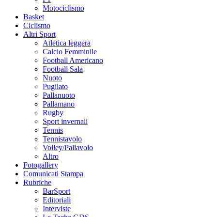
Motociclismo
Basket
Ciclismo
Altri Sport
Atletica leggera
Calcio Femminile
Football Americano
Football Sala
Nuoto
Pugilato
Pallanuoto
Pallamano
Rugby
Sport invernali
Tennis
Tennistavolo
Volley/Pallavolo
Altro
Fotogallery
Comunicati Stampa
Rubriche
BarSport
Editoriali
Interviste