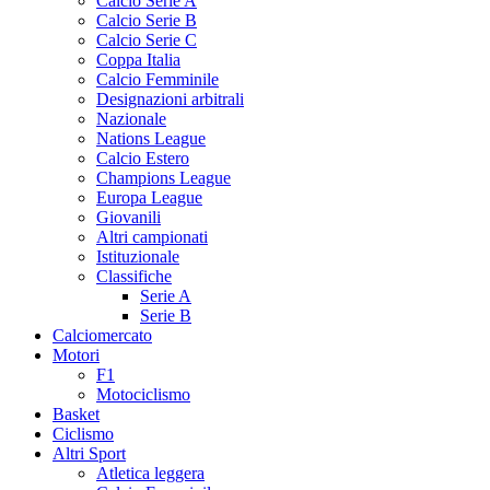
Calcio Serie A
Calcio Serie B
Calcio Serie C
Coppa Italia
Calcio Femminile
Designazioni arbitrali
Nazionale
Nations League
Calcio Estero
Champions League
Europa League
Giovanili
Altri campionati
Istituzionale
Classifiche
Serie A
Serie B
Calciomercato
Motori
F1
Motociclismo
Basket
Ciclismo
Altri Sport
Atletica leggera