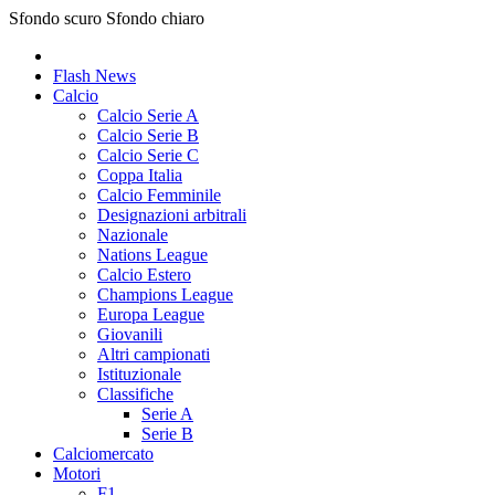
Sfondo scuro
Sfondo chiaro
Flash News
Calcio
Calcio Serie A
Calcio Serie B
Calcio Serie C
Coppa Italia
Calcio Femminile
Designazioni arbitrali
Nazionale
Nations League
Calcio Estero
Champions League
Europa League
Giovanili
Altri campionati
Istituzionale
Classifiche
Serie A
Serie B
Calciomercato
Motori
F1