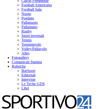
Calcio Femminile
Football Americano
Football Sala
Nuoto
Pugilato
Pallanuoto
Pallamano
Rugby
Sport invernali
Tennis
Tennistavolo
Volley/Pallavolo
Altro
Fotogallery
Comunicati Stampa
Rubriche
BarSport
Editoriali
Interviste
Le Teche GDS
Libri