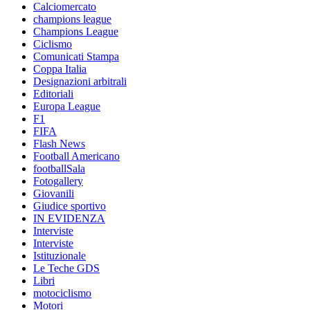
Calciomercato
champions league
Champions League
Ciclismo
Comunicati Stampa
Coppa Italia
Designazioni arbitrali
Editoriali
Europa League
F1
FIFA
Flash News
Football Americano
footballSala
Fotogallery
Giovanili
Giudice sportivo
IN EVIDENZA
Interviste
Interviste
Istituzionale
Le Teche GDS
Libri
motociclismo
Motori