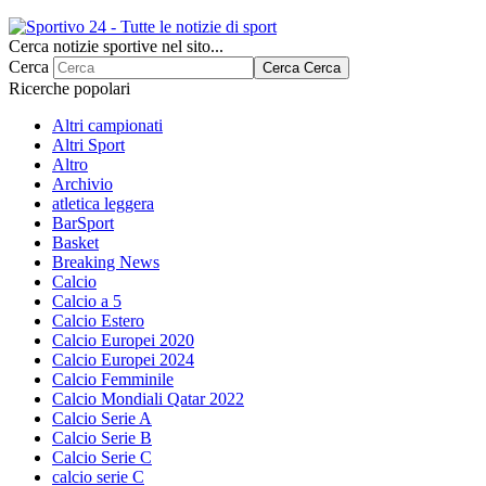
Cerca notizie sportive nel sito...
Cerca
Cerca
Cerca
Ricerche popolari
Altri campionati
Altri Sport
Altro
Archivio
atletica leggera
BarSport
Basket
Breaking News
Calcio
Calcio a 5
Calcio Estero
Calcio Europei 2020
Calcio Europei 2024
Calcio Femminile
Calcio Mondiali Qatar 2022
Calcio Serie A
Calcio Serie B
Calcio Serie C
calcio serie C