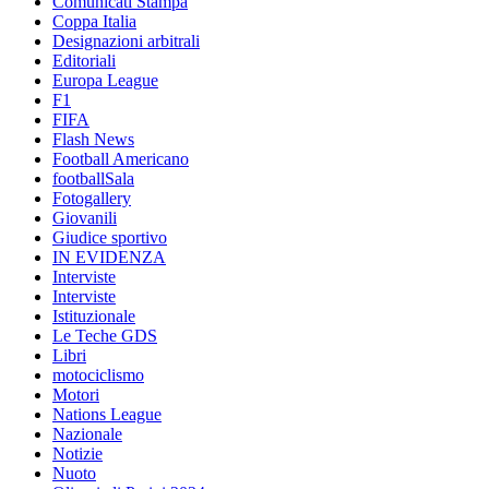
Comunicati Stampa
Coppa Italia
Designazioni arbitrali
Editoriali
Europa League
F1
FIFA
Flash News
Football Americano
footballSala
Fotogallery
Giovanili
Giudice sportivo
IN EVIDENZA
Interviste
Interviste
Istituzionale
Le Teche GDS
Libri
motociclismo
Motori
Nations League
Nazionale
Notizie
Nuoto