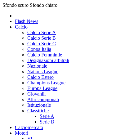
Sfondo scuro
Sfondo chiaro
Flash News
Calcio
Calcio Serie A
Calcio Serie B
Calcio Serie C
Coppa Italia
Calcio Femminile
Designazioni arbitrali
Nazionale
Nations League
Calcio Estero
Champions League
Europa League
Giovanili
Altri campionati
Istituzionale
Classifiche
Serie A
Serie B
Calciomercato
Motori
F1