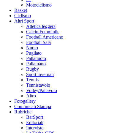
Motociclismo
Basket
Ciclismo
Altri Sport
Atletica leggera
Calcio Femminile
Football Americano
Football Sala
Nuoto
Pugilato
Pallanuoto
Pallamano
Rugby
Sport invernali
Tennis
Tennistavolo
Volley/Pallavolo
Altro
Fotogallery
Comunicati Stampa
Rubriche
BarSport
Editoriali
Interviste