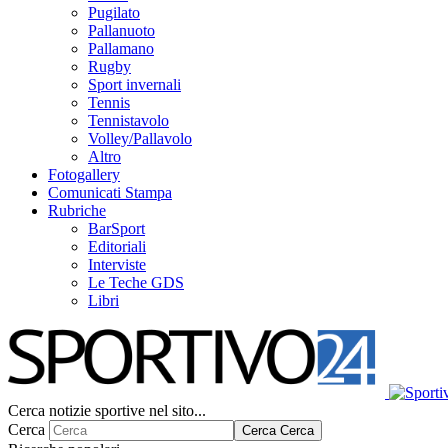
Pugilato
Pallanuoto
Pallamano
Rugby
Sport invernali
Tennis
Tennistavolo
Volley/Pallavolo
Altro
Fotogallery
Comunicati Stampa
Rubriche
BarSport
Editoriali
Interviste
Le Teche GDS
Libri
Cerca notizie sportive nel sito...
Cerca
Cerca
Cerca