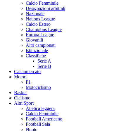
Calcio Femminile
Designazioni arbitrali
Nazionale
Nations League
Calcio Estero
Champions League
Europa League
Giovanili
Altri campionati
Istituzionale
Classifiche
Serie A
Serie B
Calciomercato
Motori
F1
Motociclismo
Basket
Ciclismo
Altri Sport
Atletica leggera
Calcio Femminile
Football Americano
Football Sala
Nuoto