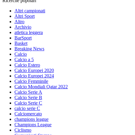
Ricerche popolari
Altri campionati
Altri Sport
Altro
Archivio
atletica leggera
BarSport
Basket
Breaking News
Calcio
Calcio a 5
Calcio Estero
Calcio Europei 2020
Calcio Europei 2024
Calcio Femminile
Calcio Mondiali Qatar 2022
Calcio Serie A
Calcio Serie B
Calcio Serie C
calcio serie C
Calciomercato
champions league
Champions League
Ciclismo