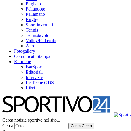
Pugilato
Pallanuoto
Pallamano
Rugby
Sport invernali
Tennis
Tennistavolo
Volley/Pallavolo
Altro
Fotogallery
Comunicati Stampa
Rubriche
BarSport
Editoriali
Interviste
Le Teche GDS
Libri
Cerca notizie sportive nel sito...
Cerca
Cerca
Cerca