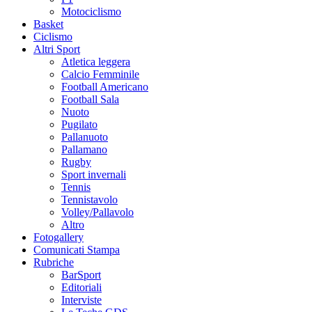
Motociclismo
Basket
Ciclismo
Altri Sport
Atletica leggera
Calcio Femminile
Football Americano
Football Sala
Nuoto
Pugilato
Pallanuoto
Pallamano
Rugby
Sport invernali
Tennis
Tennistavolo
Volley/Pallavolo
Altro
Fotogallery
Comunicati Stampa
Rubriche
BarSport
Editoriali
Interviste