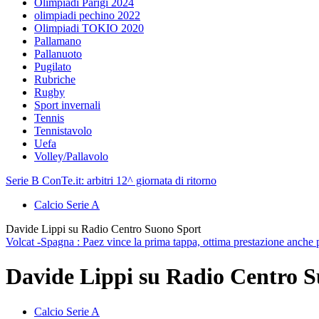
Olimpiadi Parigi 2024
olimpiadi pechino 2022
Olimpiadi TOKIO 2020
Pallamano
Pallanuoto
Pugilato
Rubriche
Rugby
Sport invernali
Tennis
Tennistavolo
Uefa
Volley/Pallavolo
Serie B ConTe.it: arbitri 12^ giornata di ritorno
Calcio Serie A
Davide Lippi su Radio Centro Suono Sport
Volcat -Spagna : Paez vince la prima tappa, ottima prestazione anche 
Davide Lippi su Radio Centro 
Calcio Serie A