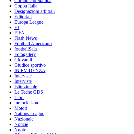
Comunicati Stampa
Coppa Italia
Designazioni arbitrali
Editoriali
Europa League
F1
FIFA
Flash News
Football Americano
footballSala
Fotogallery
Giovanili
Giudice sportivo
IN EVIDENZA
Interviste
Interviste
Istituzionale
Le Teche GDS
Libri
motociclismo
Motori
Nations League
Nazionale
Notizie
Nuoto