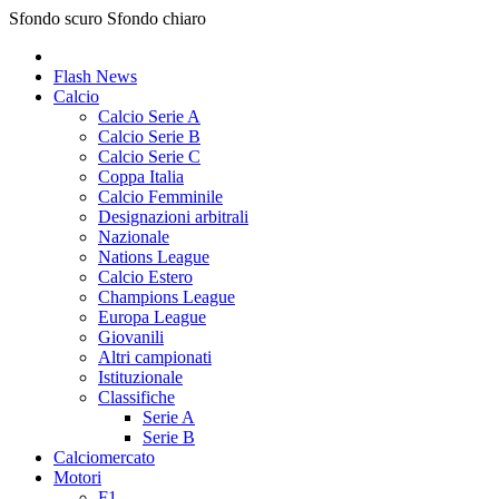
Sfondo scuro
Sfondo chiaro
Flash News
Calcio
Calcio Serie A
Calcio Serie B
Calcio Serie C
Coppa Italia
Calcio Femminile
Designazioni arbitrali
Nazionale
Nations League
Calcio Estero
Champions League
Europa League
Giovanili
Altri campionati
Istituzionale
Classifiche
Serie A
Serie B
Calciomercato
Motori
F1