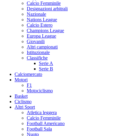
Calcio Femminile
Designazioni arbitrali
Nazionale
Nations League
Calcio Estero
Champions League
Europa League
Giovanili
Altri campionati
Istituzionale
Classifiche
Serie A
Serie B
Calciomercato
Motori
F1
Motociclismo
Basket
Ciclismo
Altri Sport
Atletica leggera
Calcio Femminile
Football Americano
Football Sala
Nuoto