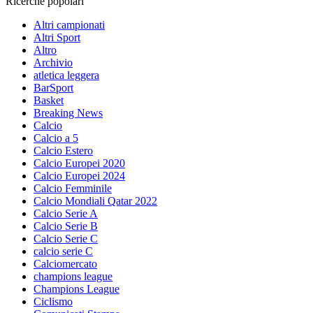
Ricerche popolari
Altri campionati
Altri Sport
Altro
Archivio
atletica leggera
BarSport
Basket
Breaking News
Calcio
Calcio a 5
Calcio Estero
Calcio Europei 2020
Calcio Europei 2024
Calcio Femminile
Calcio Mondiali Qatar 2022
Calcio Serie A
Calcio Serie B
Calcio Serie C
calcio serie C
Calciomercato
champions league
Champions League
Ciclismo