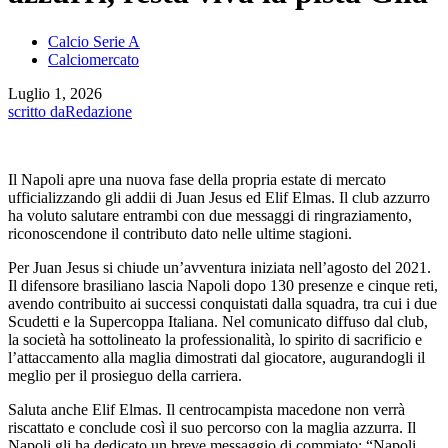
Calcio Serie A
Calciomercato
Luglio 1, 2026
scritto da
Redazione
Il Napoli apre una nuova fase della propria estate di mercato
ufficializzando gli addii di Juan Jesus ed Elif Elmas. Il club azzurro
ha voluto salutare entrambi con due messaggi di ringraziamento,
riconoscendone il contributo dato nelle ultime stagioni.
Per Juan Jesus si chiude un’avventura iniziata nell’agosto del 2021.
Il difensore brasiliano lascia Napoli dopo 130 presenze e cinque reti,
avendo contribuito ai successi conquistati dalla squadra, tra cui i due
Scudetti e la Supercoppa Italiana. Nel comunicato diffuso dal club,
la società ha sottolineato la professionalità, lo spirito di sacrificio e
l’attaccamento alla maglia dimostrati dal giocatore, augurandogli il
meglio per il prosieguo della carriera.
Saluta anche Elif Elmas. Il centrocampista macedone non verrà
riscattato e conclude così il suo percorso con la maglia azzurra. Il
Napoli gli ha dedicato un breve messaggio di commiato: “Napoli