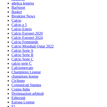
atletica leggera
BarSport
Basket
Breaking News
Calcio
Calcio a 5
Calcio Estero
Calcio Europei 2020
Calcio Europei 2024
Calcio Femminile
Calcio Mondiali Qatar 2022
Calcio Serie A
Calcio Serie B
Calcio Serie C
calcio serie C
Calciomercato
Champions League
champions league
Ciclismo
Comunicati Stampa
Coppa Italia
Designazioni arbitrali
Editoriali
Europa League
F1