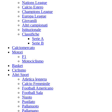
Nations League
Calcio Estero
Champions League
Europa League
Giovanili
Altri campionati
Istituzionale
Classifiche
Serie A
Serie B
Calciomercato
Motori
F1
Motociclismo
Basket
Ciclismo
Altri Sport
Atletica leggera
Calcio Femminile
Football Americano
Football Sala
Nuoto
Pugilato
Pallanuoto
Pallamano