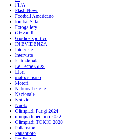
FIFA
Flash News
Football Americano
footballSala
Fotogallery
Giovanili
Giudice sportivo
IN EVIDENZA
Interviste
Interviste
Istituzionale
Le Teche GDS
Libri
motociclismo
Motori
Nations League
Nazionale
Notizie
Nuoto
Olimpiadi Parigi 2024
olimpiadi pechino 2022
Olimpiadi TOKIO 2020
Pallamano
Pallanuoto
Pugilato