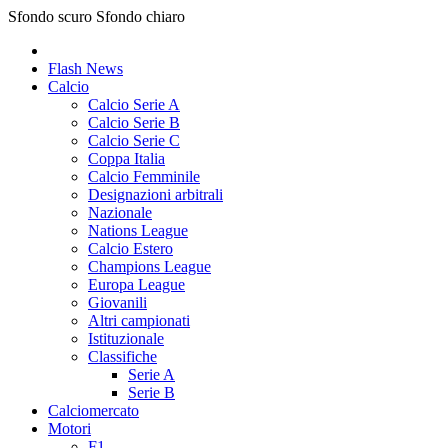
Sfondo scuro
Sfondo chiaro
Flash News
Calcio
Calcio Serie A
Calcio Serie B
Calcio Serie C
Coppa Italia
Calcio Femminile
Designazioni arbitrali
Nazionale
Nations League
Calcio Estero
Champions League
Europa League
Giovanili
Altri campionati
Istituzionale
Classifiche
Serie A
Serie B
Calciomercato
Motori
F1