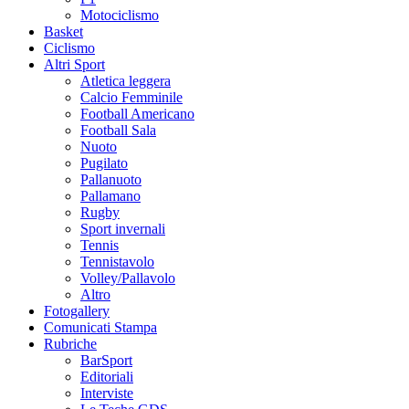
Motociclismo
Basket
Ciclismo
Altri Sport
Atletica leggera
Calcio Femminile
Football Americano
Football Sala
Nuoto
Pugilato
Pallanuoto
Pallamano
Rugby
Sport invernali
Tennis
Tennistavolo
Volley/Pallavolo
Altro
Fotogallery
Comunicati Stampa
Rubriche
BarSport
Editoriali
Interviste