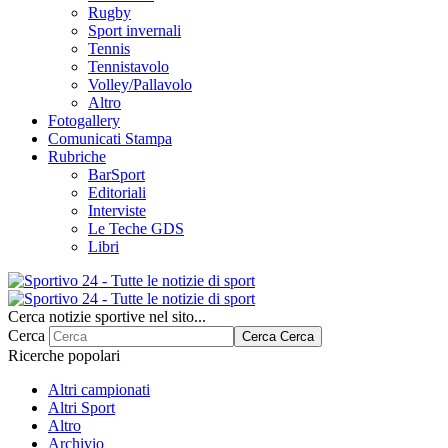
Rugby
Sport invernali
Tennis
Tennistavolo
Volley/Pallavolo
Altro
Fotogallery
Comunicati Stampa
Rubriche
BarSport
Editoriali
Interviste
Le Teche GDS
Libri
Cerca notizie sportive nel sito...
Cerca
Cerca
Cerca
Ricerche popolari
Altri campionati
Altri Sport
Altro
Archivio