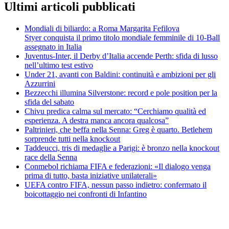
Ultimi articoli pubblicati
Mondiali di biliardo: a Roma Margarita Fefilova
Styer conquista il primo titolo mondiale femminile di 10-Ball
assegnato in Italia
Juventus-Inter, il Derby d’Italia accende Perth: sfida di lusso
nell’ultimo test estivo
Under 21, avanti con Baldini: continuità e ambizioni per gli
Azzurrini
Bezzecchi illumina Silverstone: record e pole position per la
sfida del sabato
Chivu predica calma sul mercato: “Cerchiamo qualità ed
esperienza. A destra manca ancora qualcosa”
Paltrinieri, che beffa nella Senna: Greg è quarto. Betlehem
sorprende tutti nella knockout
Taddeucci, tris di medaglie a Parigi: è bronzo nella knockout
race della Senna
Conmebol richiama FIFA e federazioni: «Il dialogo venga
prima di tutto, basta iniziative unilaterali»
UEFA contro FIFA, nessun passo indietro: confermato il
boicottaggio nei confronti di Infantino