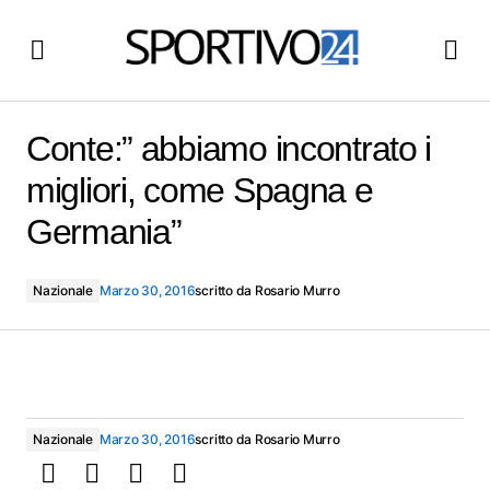
Conte:” abbiamo incontrato i migliori, come Spagna e
Germania”
Conte:” abbiamo incontrato i
migliori, come Spagna e
Germania”
Nazionale
Marzo 30, 2016
scritto da
Rosario Murro
Nazionale
Marzo 30, 2016
scritto da
Rosario Murro