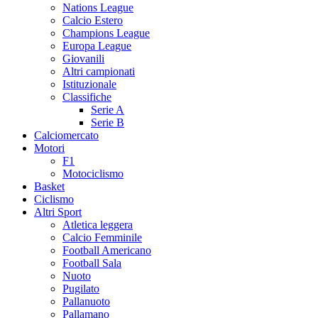
Nations League
Calcio Estero
Champions League
Europa League
Giovanili
Altri campionati
Istituzionale
Classifiche
Serie A
Serie B
Calciomercato
Motori
F1
Motociclismo
Basket
Ciclismo
Altri Sport
Atletica leggera
Calcio Femminile
Football Americano
Football Sala
Nuoto
Pugilato
Pallanuoto
Pallamano