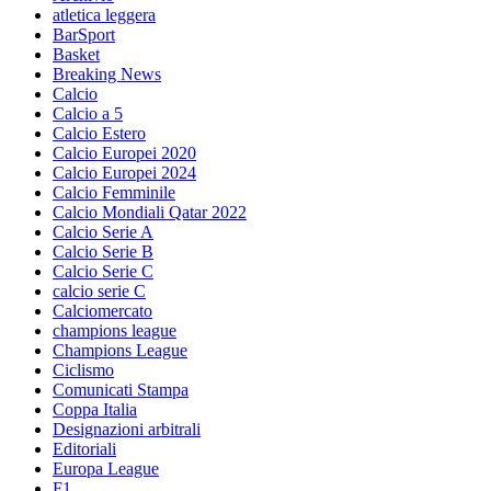
atletica leggera
BarSport
Basket
Breaking News
Calcio
Calcio a 5
Calcio Estero
Calcio Europei 2020
Calcio Europei 2024
Calcio Femminile
Calcio Mondiali Qatar 2022
Calcio Serie A
Calcio Serie B
Calcio Serie C
calcio serie C
Calciomercato
champions league
Champions League
Ciclismo
Comunicati Stampa
Coppa Italia
Designazioni arbitrali
Editoriali
Europa League
F1