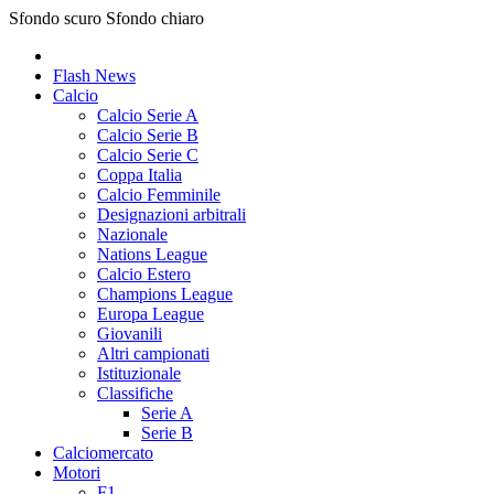
Sfondo scuro
Sfondo chiaro
Flash News
Calcio
Calcio Serie A
Calcio Serie B
Calcio Serie C
Coppa Italia
Calcio Femminile
Designazioni arbitrali
Nazionale
Nations League
Calcio Estero
Champions League
Europa League
Giovanili
Altri campionati
Istituzionale
Classifiche
Serie A
Serie B
Calciomercato
Motori
F1