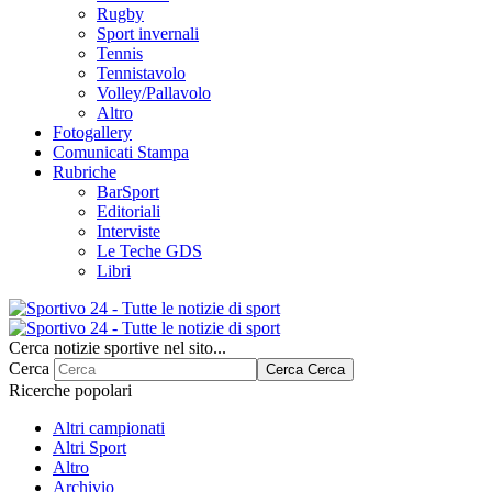
Rugby
Sport invernali
Tennis
Tennistavolo
Volley/Pallavolo
Altro
Fotogallery
Comunicati Stampa
Rubriche
BarSport
Editoriali
Interviste
Le Teche GDS
Libri
Cerca notizie sportive nel sito...
Cerca
Cerca
Cerca
Ricerche popolari
Altri campionati
Altri Sport
Altro
Archivio