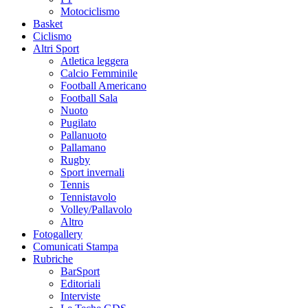
Motociclismo
Basket
Ciclismo
Altri Sport
Atletica leggera
Calcio Femminile
Football Americano
Football Sala
Nuoto
Pugilato
Pallanuoto
Pallamano
Rugby
Sport invernali
Tennis
Tennistavolo
Volley/Pallavolo
Altro
Fotogallery
Comunicati Stampa
Rubriche
BarSport
Editoriali
Interviste