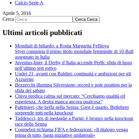
Calcio Serie A
Aprile 5, 2016
Cerca
Cerca
Cerca
Ultimi articoli pubblicati
Mondiali di biliardo: a Roma Margarita Fefilova
Styer conquista il primo titolo mondiale femminile di 10-Ball
assegnato in Italia
Juventus-Inter, il Derby d’Italia accende Perth: sfida di lusso
nell’ultimo test estivo
Under 21, avanti con Baldini: continuità e ambizioni per gli
Azzurrini
Bezzecchi illumina Silverstone: record e pole position per la
sfida del sabato
Chivu predica calma sul mercato: “Cerchiamo qualità ed
esperienza. A destra manca ancora qualcosa”
Paltrinieri, che beffa nella Senna: Greg è quarto. Betlehem
sorprende tutti nella knockout
Taddeucci, tris di medaglie a Parigi: è bronzo nella knockout
race della Senna
Conmebol richiama FIFA e federazioni: «Il dialogo venga
prima di tutto, basta iniziative unilaterali»