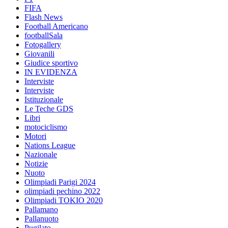
FIFA
Flash News
Football Americano
footballSala
Fotogallery
Giovanili
Giudice sportivo
IN EVIDENZA
Interviste
Interviste
Istituzionale
Le Teche GDS
Libri
motociclismo
Motori
Nations League
Nazionale
Notizie
Nuoto
Olimpiadi Parigi 2024
olimpiadi pechino 2022
Olimpiadi TOKIO 2020
Pallamano
Pallanuoto
Pugilato