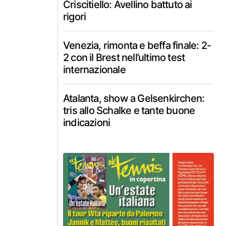
Criscitiello: Avellino battuto ai
rigori
Venezia, rimonta e beffa finale: 2-
2 con il Brest nell’ultimo test
internazionale
Atalanta, show a Gelsenkirchen:
tris allo Schalke e tante buone
indicazioni