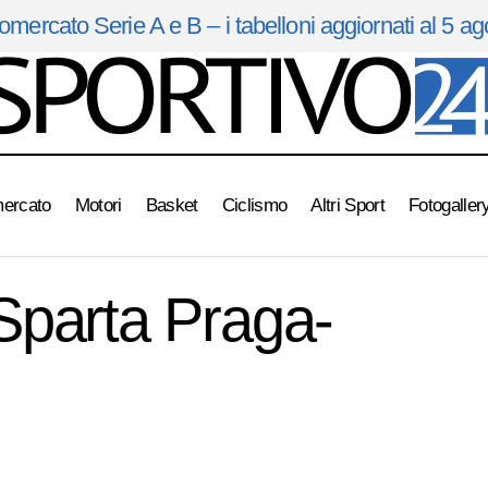
omercato Serie A e B – i tabelloni aggiornati al 5 a
mercato
Motori
Basket
Ciclismo
Altri Sport
Fotogaller
Europa Leagaue: Sparta Praga-Lazio 1-1
Europa League
Sparta Praga-