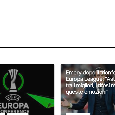
Emery dopo il trionfo
Europa League: “Asto
tra i migliori, i tifosi
queste emozioni”