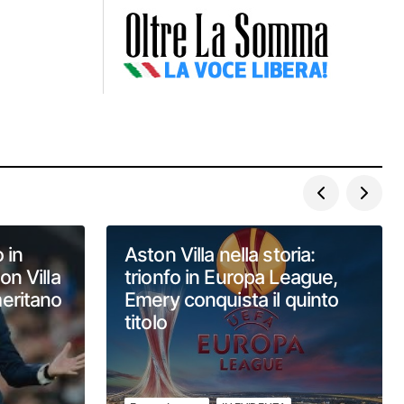
 in
Aston Villa nella storia:
n Villa
trionfo in Europa League,
 meritano
Emery conquista il quinto
titolo