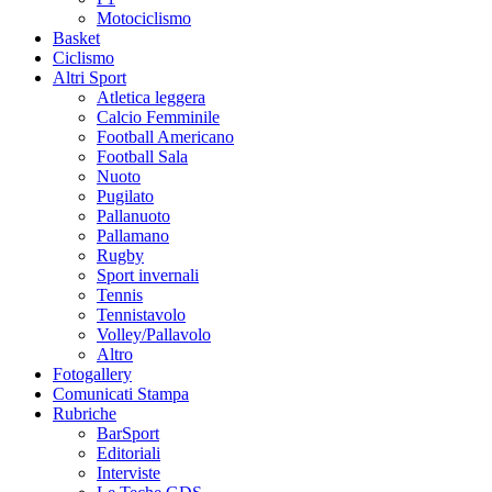
Motociclismo
Basket
Ciclismo
Altri Sport
Atletica leggera
Calcio Femminile
Football Americano
Football Sala
Nuoto
Pugilato
Pallanuoto
Pallamano
Rugby
Sport invernali
Tennis
Tennistavolo
Volley/Pallavolo
Altro
Fotogallery
Comunicati Stampa
Rubriche
BarSport
Editoriali
Interviste