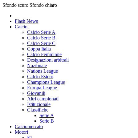
Sfondo scuro
Sfondo chiaro
Flash News
Calcio
Calcio Serie A
Calcio Serie B
Calcio Serie C
Coppa Italia
Calcio Femminile
Designazioni arbitrali
Nazionale
Nations League
Calcio Estero
Champions League
Europa League
Giovanili
Altri campionati
Istituzionale
Classifiche
Serie A
Serie B
Calciomercato
Motori
F1