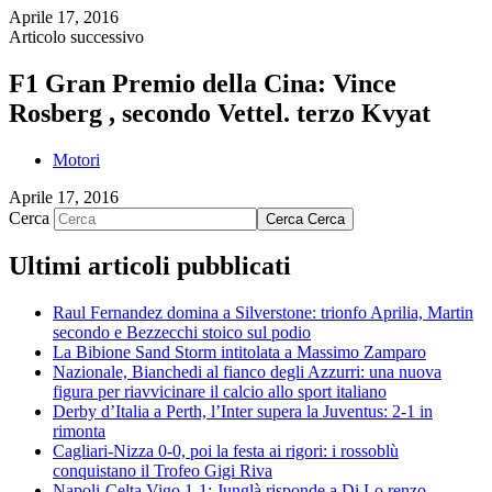
Aprile 17, 2016
Articolo successivo
F1 Gran Premio della Cina: Vince
Rosberg , secondo Vettel. terzo Kvyat
Motori
Aprile 17, 2016
Cerca
Cerca
Cerca
Ultimi articoli pubblicati
Raul Fernandez domina a Silverstone: trionfo Aprilia, Martin
secondo e Bezzecchi stoico sul podio
La Bibione Sand Storm intitolata a Massimo Zamparo
Nazionale, Bianchedi al fianco degli Azzurri: una nuova
figura per riavvicinare il calcio allo sport italiano
Derby d’Italia a Perth, l’Inter supera la Juventus: 2-1 in
rimonta
Cagliari-Nizza 0-0, poi la festa ai rigori: i rossoblù
conquistano il Trofeo Gigi Riva
Napoli-Celta Vigo 1-1: Junglà risponde a Di Lo renzo