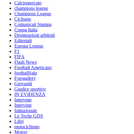
Calciomercato
champions league
Champions League
Ciclismo
Comunicati Stampa
Coppa Italia
Designazioni arbitrali
Editoriali
Europa League
F1
FIFA
Flash News
Football Americano
footballSala
Fotogallery
Giovanili
Giudice sportivo
IN EVIDENZA
Interviste
Interviste
Istituzionale
Le Teche GDS
Libri
motociclismo
Motori