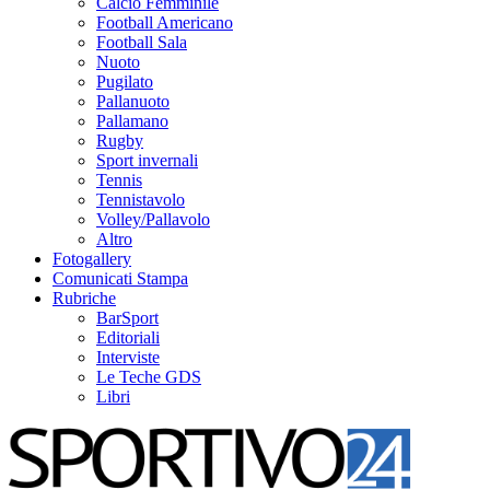
Calcio Femminile
Football Americano
Football Sala
Nuoto
Pugilato
Pallanuoto
Pallamano
Rugby
Sport invernali
Tennis
Tennistavolo
Volley/Pallavolo
Altro
Fotogallery
Comunicati Stampa
Rubriche
BarSport
Editoriali
Interviste
Le Teche GDS
Libri