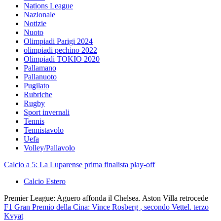
Nations League
Nazionale
Notizie
Nuoto
Olimpiadi Parigi 2024
olimpiadi pechino 2022
Olimpiadi TOKIO 2020
Pallamano
Pallanuoto
Pugilato
Rubriche
Rugby
Sport invernali
Tennis
Tennistavolo
Uefa
Volley/Pallavolo
Calcio a 5: La Luparense prima finalista play-off
Calcio Estero
Premier League: Aguero affonda il Chelsea. Aston Villa retrocede
F1 Gran Premio della Cina: Vince Rosberg , secondo Vettel. terzo
Kvyat