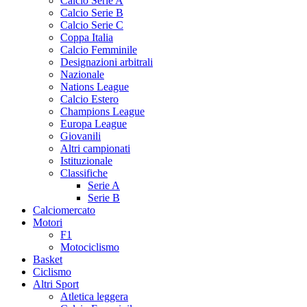
Calcio Serie A
Calcio Serie B
Calcio Serie C
Coppa Italia
Calcio Femminile
Designazioni arbitrali
Nazionale
Nations League
Calcio Estero
Champions League
Europa League
Giovanili
Altri campionati
Istituzionale
Classifiche
Serie A
Serie B
Calciomercato
Motori
F1
Motociclismo
Basket
Ciclismo
Altri Sport
Atletica leggera