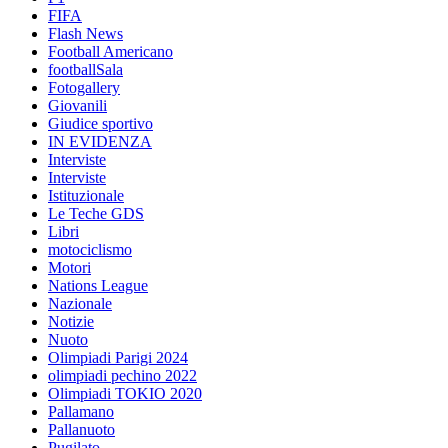
FIFA
Flash News
Football Americano
footballSala
Fotogallery
Giovanili
Giudice sportivo
IN EVIDENZA
Interviste
Interviste
Istituzionale
Le Teche GDS
Libri
motociclismo
Motori
Nations League
Nazionale
Notizie
Nuoto
Olimpiadi Parigi 2024
olimpiadi pechino 2022
Olimpiadi TOKIO 2020
Pallamano
Pallanuoto
Pugilato