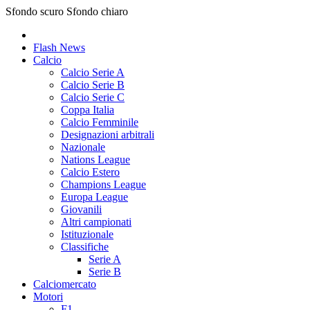
Sfondo scuro
Sfondo chiaro
Flash News
Calcio
Calcio Serie A
Calcio Serie B
Calcio Serie C
Coppa Italia
Calcio Femminile
Designazioni arbitrali
Nazionale
Nations League
Calcio Estero
Champions League
Europa League
Giovanili
Altri campionati
Istituzionale
Classifiche
Serie A
Serie B
Calciomercato
Motori
F1