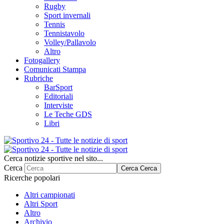
Rugby
Sport invernali
Tennis
Tennistavolo
Volley/Pallavolo
Altro
Fotogallery
Comunicati Stampa
Rubriche
BarSport
Editoriali
Interviste
Le Teche GDS
Libri
Cerca notizie sportive nel sito...
Cerca
Cerca
Cerca
Ricerche popolari
Altri campionati
Altri Sport
Altro
Archivio