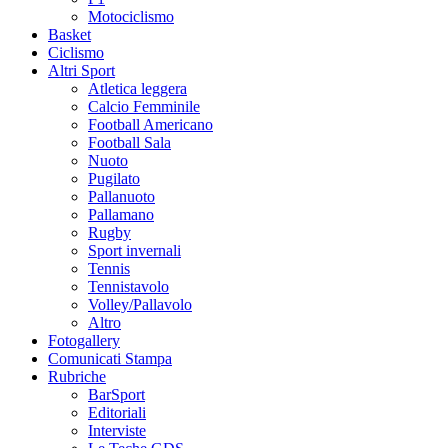
Motociclismo
Basket
Ciclismo
Altri Sport
Atletica leggera
Calcio Femminile
Football Americano
Football Sala
Nuoto
Pugilato
Pallanuoto
Pallamano
Rugby
Sport invernali
Tennis
Tennistavolo
Volley/Pallavolo
Altro
Fotogallery
Comunicati Stampa
Rubriche
BarSport
Editoriali
Interviste