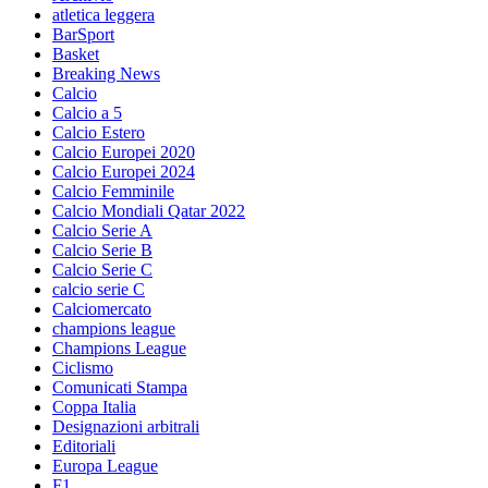
atletica leggera
BarSport
Basket
Breaking News
Calcio
Calcio a 5
Calcio Estero
Calcio Europei 2020
Calcio Europei 2024
Calcio Femminile
Calcio Mondiali Qatar 2022
Calcio Serie A
Calcio Serie B
Calcio Serie C
calcio serie C
Calciomercato
champions league
Champions League
Ciclismo
Comunicati Stampa
Coppa Italia
Designazioni arbitrali
Editoriali
Europa League
F1