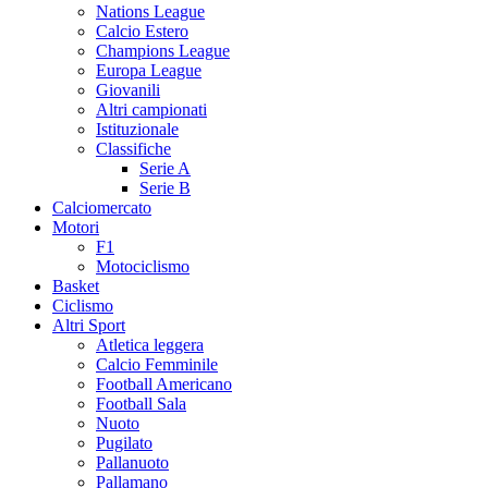
Nations League
Calcio Estero
Champions League
Europa League
Giovanili
Altri campionati
Istituzionale
Classifiche
Serie A
Serie B
Calciomercato
Motori
F1
Motociclismo
Basket
Ciclismo
Altri Sport
Atletica leggera
Calcio Femminile
Football Americano
Football Sala
Nuoto
Pugilato
Pallanuoto
Pallamano