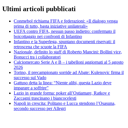
Ultimi articoli pubblicati
Conmebol richiama FIFA e federazioni: «Il dialogo venga
prima di tutto, basta iniziative unilaterali»
UEFA contro FIFA, nessun passo indietro: confermato il
boicottaggio nei confronti di Infantino
Infantino e la Superlega, spuntano documenti riservati: il
retroscena che scuote la FIFA
Nazionale, definito lo staff di Roberto Mancini: Bollini vice,
Bonucci tra i collaboratori
Calciomercato Serie A e B – i tabelloni aggiornati al 5 agosto
2026
Torino, il precampionato sorride ad Abate: Kulenovic firma il
successo sul Vado
Gattuso detta la linea: “Niente alibi, questa Lazio deve
imparare a soffrire”
Lazio in grande forma: poker all’Ostiamare, Ratkov e
Zaccagni trascinano i biancocelesti
Napoli in crescita: Politano e Lucca stendono l’Osasuna,
secondo successo per Allegri