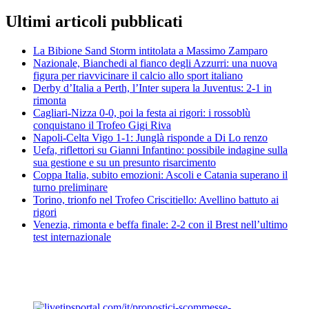
Ultimi articoli pubblicati
La Bibione Sand Storm intitolata a Massimo Zamparo
Nazionale, Bianchedi al fianco degli Azzurri: una nuova
figura per riavvicinare il calcio allo sport italiano
Derby d’Italia a Perth, l’Inter supera la Juventus: 2-1 in
rimonta
Cagliari-Nizza 0-0, poi la festa ai rigori: i rossoblù
conquistano il Trofeo Gigi Riva
Napoli-Celta Vigo 1-1: Junglà risponde a Di Lo renzo
Uefa, riflettori su Gianni Infantino: possibile indagine sulla
sua gestione e su un presunto risarcimento
Coppa Italia, subito emozioni: Ascoli e Catania superano il
turno preliminare
Torino, trionfo nel Trofeo Criscitiello: Avellino battuto ai
rigori
Venezia, rimonta e beffa finale: 2-2 con il Brest nell’ultimo
test internazionale