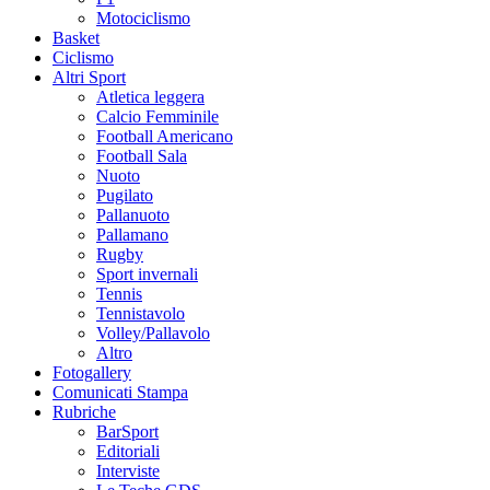
Motociclismo
Basket
Ciclismo
Altri Sport
Atletica leggera
Calcio Femminile
Football Americano
Football Sala
Nuoto
Pugilato
Pallanuoto
Pallamano
Rugby
Sport invernali
Tennis
Tennistavolo
Volley/Pallavolo
Altro
Fotogallery
Comunicati Stampa
Rubriche
BarSport
Editoriali
Interviste