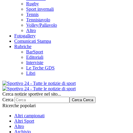
Rugby
Sport invernali
Tennis
Tennistavolo
Volley/Pallavolo
Altro
Fotogallery
Comunicati Stampa
Rubriche
BarSport
Editoriali
Interviste
Le Teche GDS
Libri
Cerca notizie sportive nel sito...
Cerca
Cerca
Cerca
Ricerche popolari
Altri campionati
Altri Sport
Altro
Archivio