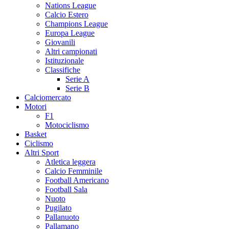
Nations League
Calcio Estero
Champions League
Europa League
Giovanili
Altri campionati
Istituzionale
Classifiche
Serie A
Serie B
Calciomercato
Motori
F1
Motociclismo
Basket
Ciclismo
Altri Sport
Atletica leggera
Calcio Femminile
Football Americano
Football Sala
Nuoto
Pugilato
Pallanuoto
Pallamano