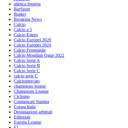
atletica leggera
BarSport
Basket
Breaking News
Calcio
Calcio a 5
Calcio Estero
Calcio Europei 2020
Calcio Europei 2024
Calcio Femminile
Calcio Mondiali Qatar 2022
Calcio Serie A
Calcio Serie B
Calcio Serie C
calcio serie C
Calciomercato
champions league
Champions League
Ciclismo
Comunicati Stampa
Coppa Italia
Designazioni arbitrali
Editoriali
Europa League
F1