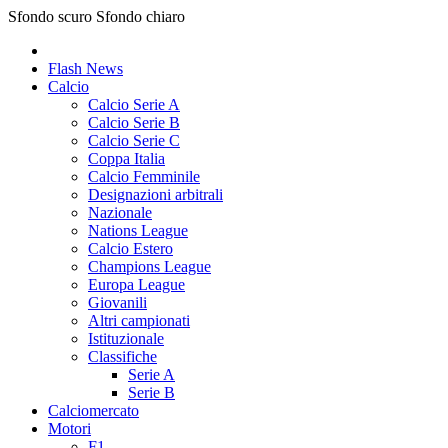
Sfondo scuro
Sfondo chiaro
Flash News
Calcio
Calcio Serie A
Calcio Serie B
Calcio Serie C
Coppa Italia
Calcio Femminile
Designazioni arbitrali
Nazionale
Nations League
Calcio Estero
Champions League
Europa League
Giovanili
Altri campionati
Istituzionale
Classifiche
Serie A
Serie B
Calciomercato
Motori
F1