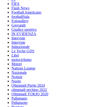
FIFA
Flash News
Football Americano
footballSala
Fotogallery
Giovanili
Giudice sportivo
IN EVIDENZA
Interviste
Interviste
Istituzionale
Le Teche GDS
Libri
motociclismo
Motori
Nations League
Nazionale
Notizie
Nuoto
Olimpiadi Parigi 2024
olimpiadi pechino 2022
Olimpiadi TOKIO 2020
Pallamano
Pallanuoto
Pugilato