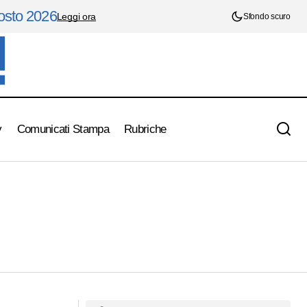
gosto 2026
Leggi ora
Sfondo scuro
y
Comunicati Stampa
Rubriche
L'Italia Under 19 batte Israelke 4-0