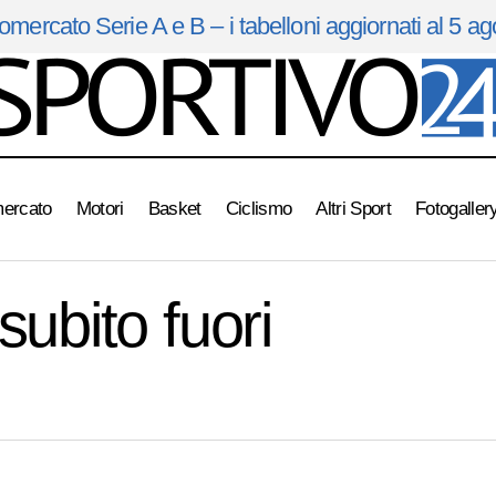
omercato Serie A e B – i tabelloni aggiornati al 5 a
mercato
Motori
Basket
Ciclismo
Altri Sport
Fotogaller
Wta Miami: Errani subito fuori
Tennis
ubito fuori