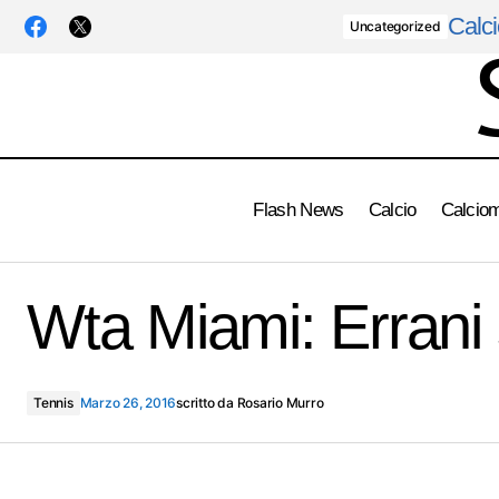
Calci
Uncategorized
Flash News
Calcio
Calcio
Pallamano - Qualificazioni Euro 2016: Italia
- Repubblica ceca si gioca il 2 giugno al
Wta Miami: Errani s
pala San Giacomo di Conversano
Tennis
Marzo 26, 2016
scritto da
Rosario Murro