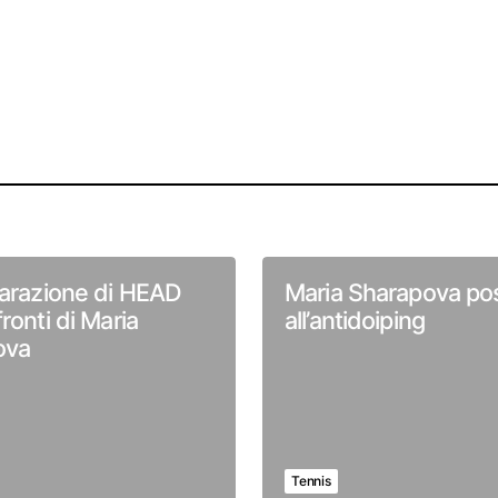
iarazione di HEAD
Maria Sharapova pos
ronti di Maria
all’antidoiping
ova
Tennis