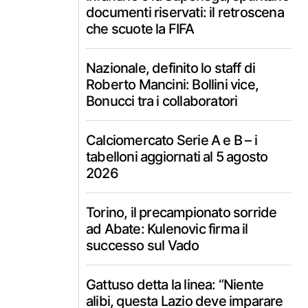
documenti riservati: il retroscena
che scuote la FIFA
Nazionale, definito lo staff di
Roberto Mancini: Bollini vice,
Bonucci tra i collaboratori
Calciomercato Serie A e B – i
tabelloni aggiornati al 5 agosto
2026
Torino, il precampionato sorride
ad Abate: Kulenovic firma il
successo sul Vado
Gattuso detta la linea: “Niente
alibi, questa Lazio deve imparare