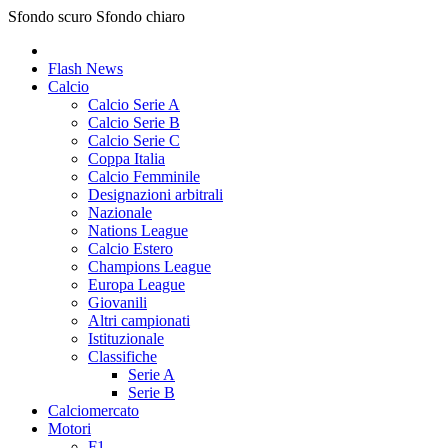
Sfondo scuro
Sfondo chiaro
Flash News
Calcio
Calcio Serie A
Calcio Serie B
Calcio Serie C
Coppa Italia
Calcio Femminile
Designazioni arbitrali
Nazionale
Nations League
Calcio Estero
Champions League
Europa League
Giovanili
Altri campionati
Istituzionale
Classifiche
Serie A
Serie B
Calciomercato
Motori
F1