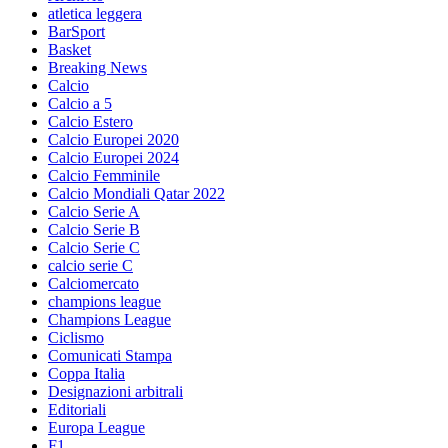
atletica leggera
BarSport
Basket
Breaking News
Calcio
Calcio a 5
Calcio Estero
Calcio Europei 2020
Calcio Europei 2024
Calcio Femminile
Calcio Mondiali Qatar 2022
Calcio Serie A
Calcio Serie B
Calcio Serie C
calcio serie C
Calciomercato
champions league
Champions League
Ciclismo
Comunicati Stampa
Coppa Italia
Designazioni arbitrali
Editoriali
Europa League
F1