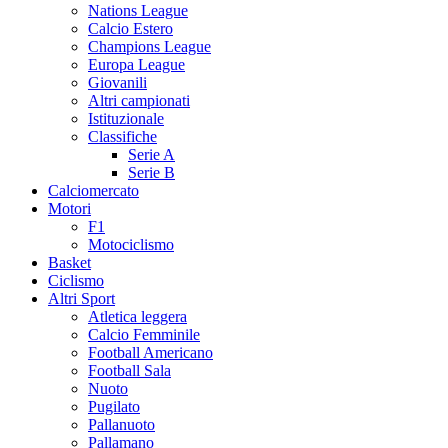
Nations League
Calcio Estero
Champions League
Europa League
Giovanili
Altri campionati
Istituzionale
Classifiche
Serie A
Serie B
Calciomercato
Motori
F1
Motociclismo
Basket
Ciclismo
Altri Sport
Atletica leggera
Calcio Femminile
Football Americano
Football Sala
Nuoto
Pugilato
Pallanuoto
Pallamano