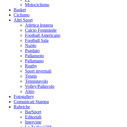
Motociclismo
Basket
Ciclismo
Altri Sport
Atletica leggera
Calcio Femminile
Football Americano
Football Sala
Nuoto
Pugilato
Pallanuoto
Pallamano
Rugby
Sport invernali
Tennis
Tennistavolo
Volley/Pallavolo
Altro
Fotogallery
Comunicati Stampa
Rubriche
BarSport
Editoriali
Interviste