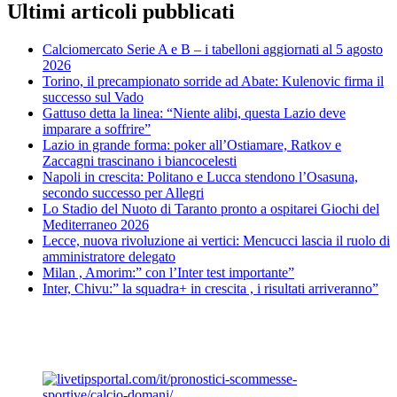
Ultimi articoli pubblicati
Calciomercato Serie A e B – i tabelloni aggiornati al 5 agosto
2026
Torino, il precampionato sorride ad Abate: Kulenovic firma il
successo sul Vado
Gattuso detta la linea: “Niente alibi, questa Lazio deve
imparare a soffrire”
Lazio in grande forma: poker all’Ostiamare, Ratkov e
Zaccagni trascinano i biancocelesti
Napoli in crescita: Politano e Lucca stendono l’Osasuna,
secondo successo per Allegri
Lo Stadio del Nuoto di Taranto pronto a ospitarei Giochi del
Mediterraneo 2026
Lecce, nuova rivoluzione ai vertici: Mencucci lascia il ruolo di
amministratore delegato
Milan , Amorim:” con l’Inter test importante”
Inter, Chivu:” la squadra+ in crescita , i risultati arriveranno”