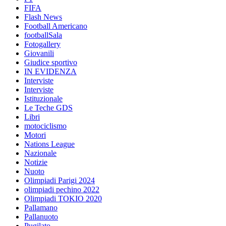
FIFA
Flash News
Football Americano
footballSala
Fotogallery
Giovanili
Giudice sportivo
IN EVIDENZA
Interviste
Interviste
Istituzionale
Le Teche GDS
Libri
motociclismo
Motori
Nations League
Nazionale
Notizie
Nuoto
Olimpiadi Parigi 2024
olimpiadi pechino 2022
Olimpiadi TOKIO 2020
Pallamano
Pallanuoto
Pugilato