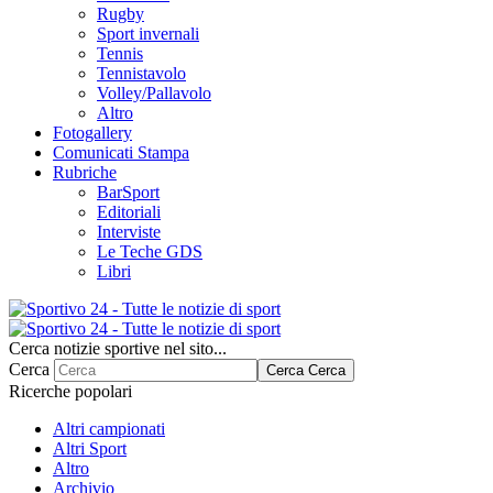
Rugby
Sport invernali
Tennis
Tennistavolo
Volley/Pallavolo
Altro
Fotogallery
Comunicati Stampa
Rubriche
BarSport
Editoriali
Interviste
Le Teche GDS
Libri
Cerca notizie sportive nel sito...
Cerca
Cerca
Cerca
Ricerche popolari
Altri campionati
Altri Sport
Altro
Archivio