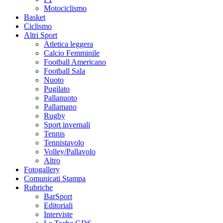
Motociclismo
Basket
Ciclismo
Altri Sport
Atletica leggera
Calcio Femminile
Football Americano
Football Sala
Nuoto
Pugilato
Pallanuoto
Pallamano
Rugby
Sport invernali
Tennis
Tennistavolo
Volley/Pallavolo
Altro
Fotogallery
Comunicati Stampa
Rubriche
BarSport
Editoriali
Interviste