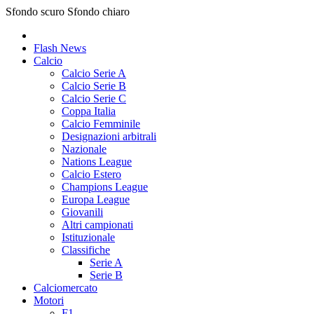
Sfondo scuro
Sfondo chiaro
Flash News
Calcio
Calcio Serie A
Calcio Serie B
Calcio Serie C
Coppa Italia
Calcio Femminile
Designazioni arbitrali
Nazionale
Nations League
Calcio Estero
Champions League
Europa League
Giovanili
Altri campionati
Istituzionale
Classifiche
Serie A
Serie B
Calciomercato
Motori
F1