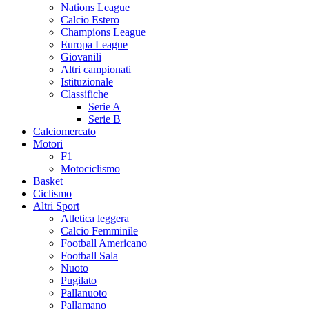
Nations League
Calcio Estero
Champions League
Europa League
Giovanili
Altri campionati
Istituzionale
Classifiche
Serie A
Serie B
Calciomercato
Motori
F1
Motociclismo
Basket
Ciclismo
Altri Sport
Atletica leggera
Calcio Femminile
Football Americano
Football Sala
Nuoto
Pugilato
Pallanuoto
Pallamano