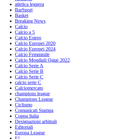
atletica leggera
BarSport
Basket
Breaking News
Calcio
Calcio a 5
Calcio Estero
Calcio Europei 2020
Calcio Europei 2024
Calcio Femminile
Calcio Mondiali Qatar 2022
Calcio Serie A
Calcio Serie B
Calcio Serie C
calcio serie C
Calciomercato
champions league
Champions League
Ciclismo
Comunicati Stampa
Coppa Italia
Designazioni arbitrali
Editoriali
Europa League
F1