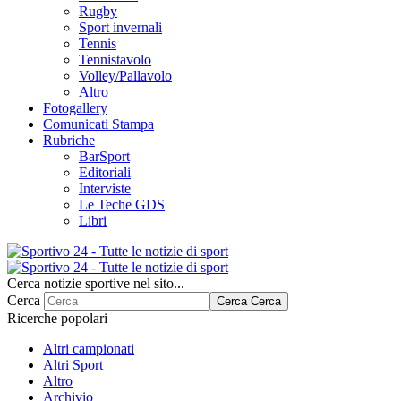
Rugby
Sport invernali
Tennis
Tennistavolo
Volley/Pallavolo
Altro
Fotogallery
Comunicati Stampa
Rubriche
BarSport
Editoriali
Interviste
Le Teche GDS
Libri
Cerca notizie sportive nel sito...
Cerca
Cerca
Cerca
Ricerche popolari
Altri campionati
Altri Sport
Altro
Archivio