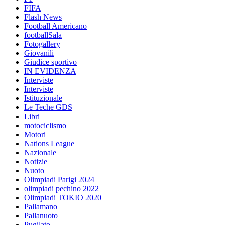
FIFA
Flash News
Football Americano
footballSala
Fotogallery
Giovanili
Giudice sportivo
IN EVIDENZA
Interviste
Interviste
Istituzionale
Le Teche GDS
Libri
motociclismo
Motori
Nations League
Nazionale
Notizie
Nuoto
Olimpiadi Parigi 2024
olimpiadi pechino 2022
Olimpiadi TOKIO 2020
Pallamano
Pallanuoto
Pugilato