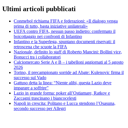
Ultimi articoli pubblicati
Conmebol richiama FIFA e federazioni: «Il dialogo venga
prima di tutto, basta iniziative unilaterali»
UEFA contro FIFA, nessun passo indietro: confermato il
boicottaggio nei confronti di Infantino
Infantino e la Superlega, spuntano documenti riservati: il
retroscena che scuote la FIFA
Nazionale, definito lo staff di Roberto Mancini: Bollini vice,
Bonucci tra i collaboratori
Calciomercato Serie A e B – i tabelloni aggiornati al 5 agosto
2026
Torino, il precampionato sorride ad Abate: Kulenovic firma il
successo sul Vado
Gattuso detta la linea: “Niente alibi, questa Lazio deve
imparare a soffrire”
Lazio in grande forma: poker all’Ostiamare, Ratkov e
Zaccagni trascinano i biancocelesti
Napoli in crescita: Politano e Lucca stendono l’Osasuna,
secondo successo per Allegri