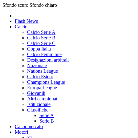
Sfondo scuro
Sfondo chiaro
Flash News
Calcio
Calcio Serie A
Calcio Serie B
Calcio Serie C
Coppa Italia
Calcio Femminile
Designazioni arbitrali
Nazionale
Nations League
Calcio Estero
Champions League
Europa League
Giovanili
Altri campionati
Istituzionale
Classifiche
Serie A
Serie B
Calciomercato
Motori
F1