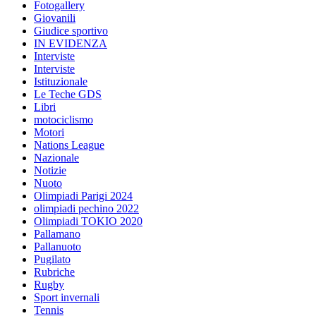
Fotogallery
Giovanili
Giudice sportivo
IN EVIDENZA
Interviste
Interviste
Istituzionale
Le Teche GDS
Libri
motociclismo
Motori
Nations League
Nazionale
Notizie
Nuoto
Olimpiadi Parigi 2024
olimpiadi pechino 2022
Olimpiadi TOKIO 2020
Pallamano
Pallanuoto
Pugilato
Rubriche
Rugby
Sport invernali
Tennis