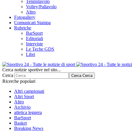
Tennistavolo
Volley/Pallavolo
Altro
Fotogallery
Comunicati Stampa
Rubriche
BarSport
Editoriali
Interviste
Le Teche GDS
Libri
Cerca notizie sportive nel sito...
Cerca
Cerca
Cerca
Ricerche popolari
Altri campionati
Altri Sport
Altro
Archivio
atletica leggera
BarSport
Basket
Breaking News