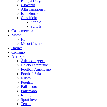
Europa League
Giovanili
Altri campionati
Istituzionale
Classifiche
Serie A
Serie B
Calciomercato
Motori
F1
Motociclismo
Basket
Ciclismo
Altri Sport
Atletica leggera
Calcio Femminile
Football Americano
Football Sala
Nuoto
Pugilato
Pallanuoto
Pallamano
Rugby
Sport invernali
Tennis