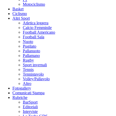
Motociclismo
Basket
Ciclismo
Altri Sport
Atletica leggera
Calcio Femminile
Football Americano
Football Sala
Nuoto
Pugilato
Pallanuoto
Pallamano
Rugby
Sport invernali
Tennis
Tennistavolo
Volley/Pallavolo
Altro
Fotogallery
Comunicati Stampa
Rubriche
BarSport
Editoriali
Interviste