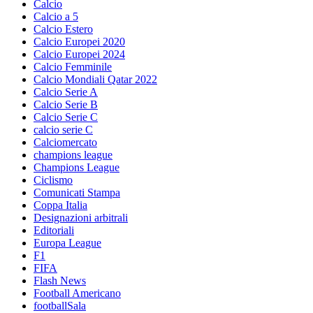
Calcio
Calcio a 5
Calcio Estero
Calcio Europei 2020
Calcio Europei 2024
Calcio Femminile
Calcio Mondiali Qatar 2022
Calcio Serie A
Calcio Serie B
Calcio Serie C
calcio serie C
Calciomercato
champions league
Champions League
Ciclismo
Comunicati Stampa
Coppa Italia
Designazioni arbitrali
Editoriali
Europa League
F1
FIFA
Flash News
Football Americano
footballSala