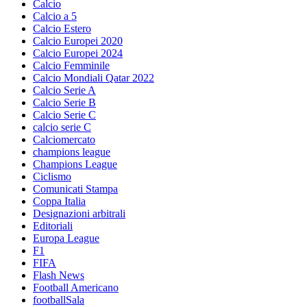
Calcio
Calcio a 5
Calcio Estero
Calcio Europei 2020
Calcio Europei 2024
Calcio Femminile
Calcio Mondiali Qatar 2022
Calcio Serie A
Calcio Serie B
Calcio Serie C
calcio serie C
Calciomercato
champions league
Champions League
Ciclismo
Comunicati Stampa
Coppa Italia
Designazioni arbitrali
Editoriali
Europa League
F1
FIFA
Flash News
Football Americano
footballSala