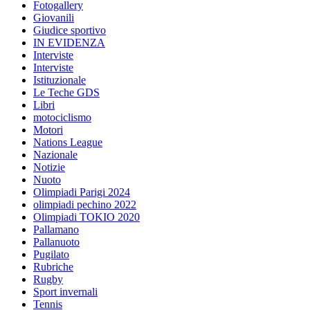
Fotogallery
Giovanili
Giudice sportivo
IN EVIDENZA
Interviste
Interviste
Istituzionale
Le Teche GDS
Libri
motociclismo
Motori
Nations League
Nazionale
Notizie
Nuoto
Olimpiadi Parigi 2024
olimpiadi pechino 2022
Olimpiadi TOKIO 2020
Pallamano
Pallanuoto
Pugilato
Rubriche
Rugby
Sport invernali
Tennis