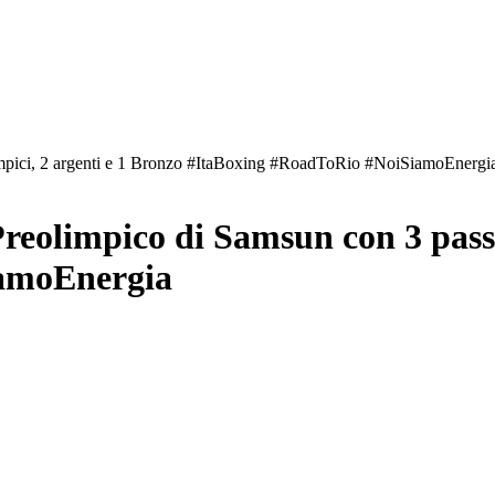
limpici, 2 argenti e 1 Bronzo #ItaBoxing #RoadToRio #NoiSiamoEnergi
Preolimpico di Samsun con 3 pass
amoEnergia