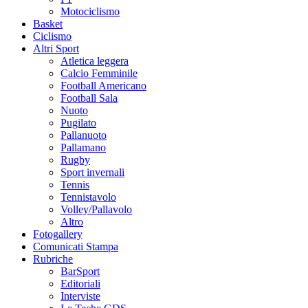
Motociclismo
Basket
Ciclismo
Altri Sport
Atletica leggera
Calcio Femminile
Football Americano
Football Sala
Nuoto
Pugilato
Pallanuoto
Pallamano
Rugby
Sport invernali
Tennis
Tennistavolo
Volley/Pallavolo
Altro
Fotogallery
Comunicati Stampa
Rubriche
BarSport
Editoriali
Interviste