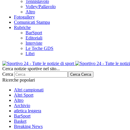
Tennistavolo
Volley/Pallavolo
Altro
Fotogallery
Comunicati Stampa
Rubriche
BarSport
Editoriali
Interviste
Le Teche GDS
Libri
Cerca notizie sportive nel sito...
Cerca
Cerca
Cerca
Ricerche popolari
Altri campionati
Altri Sport
Altro
Archivio
atletica leggera
BarSport
Basket
Breaking News