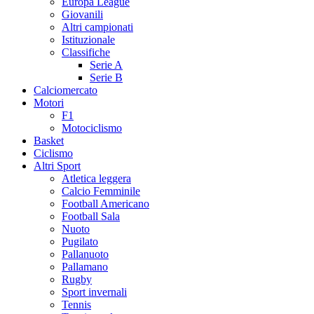
Europa League
Giovanili
Altri campionati
Istituzionale
Classifiche
Serie A
Serie B
Calciomercato
Motori
F1
Motociclismo
Basket
Ciclismo
Altri Sport
Atletica leggera
Calcio Femminile
Football Americano
Football Sala
Nuoto
Pugilato
Pallanuoto
Pallamano
Rugby
Sport invernali
Tennis