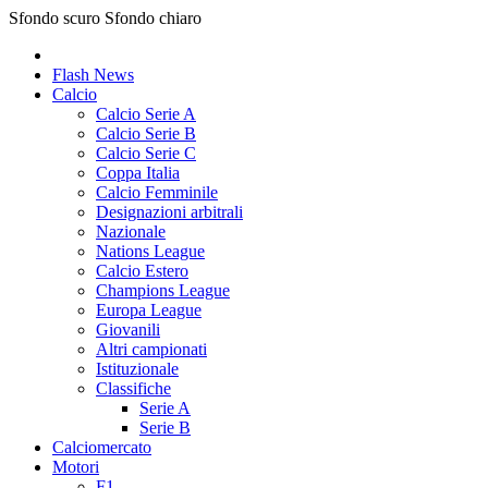
Sfondo scuro
Sfondo chiaro
Flash News
Calcio
Calcio Serie A
Calcio Serie B
Calcio Serie C
Coppa Italia
Calcio Femminile
Designazioni arbitrali
Nazionale
Nations League
Calcio Estero
Champions League
Europa League
Giovanili
Altri campionati
Istituzionale
Classifiche
Serie A
Serie B
Calciomercato
Motori
F1