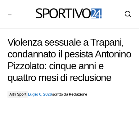
Violenza sessuale a Trapani, condannato il pesista
Antonino Pizzolato: cinque anni e quattro mesi di
Violenza sessuale a Trapani,
reclusione
condannato il pesista Antonino
Pizzolato: cinque anni e
quattro mesi di reclusione
Altri Sport
Luglio 6, 2026
scritto da
Redazione