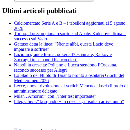
Ultimi articoli pubblicati
Calciomercato Serie A e B – i tabelloni aggiornati al 5 agosto
2026
Torino, il precampionato sorride ad Abate: Kulenovic firma il
successo sul Vado
Gattuso detta la linea: “Niente alibi, questa Lazio deve
imparare a soffrire”
Lazio in grande forma: poker all’Ostiamare, Ratkov e
Zaccagni trascinano i biancocelesti
Napoli in crescita: Politano e Lucca stendono l’Osasuna,
secondo successo per Allegri
Lo Stadio del Nuoto di Taranto pronto a ospitarei Giochi del
Mediterraneo 2026
Lecce, nuova rivoluzione ai vertici: Mencucci lascia il ruolo di
amministratore delegato
Milan , Amorim:” con l’Inter test importante”
Inter, Chivu:” la squadra+ in crescita , i risultati arriveranno”