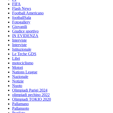
FIFA
Flash News
Football Americano
footballSala
Fotogallery
Giovanili
Giudice sportivo
IN EVIDENZA
Interviste
Interviste
Istituzionale
Le Teche GDS
Libri
motociclismo
Motori
Nations League
Nazionale
Notizie
Nuoto
Olimpiadi Parigi 2024
olimpiadi pechino 2022
Olimpiadi TOKIO 2020
Pallamano
Pallanuoto
Pugilato