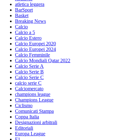
atletica leggera
BarSport
Basket
Breaking News
Calcio
Calcio a 5
Calcio Estero
Calcio Europei 2020
Calcio Europei 2024
Calcio Femminile
Calcio Mondiali Qatar 2022
Calcio Serie A
Calcio Serie B
Calcio Serie C
calcio serie C
Calciomercato
champions league
Champions League
Ciclismo
Comunicati Stampa
Coppa Italia
Designazioni arbitrali
Editoriali
Europa League
F1