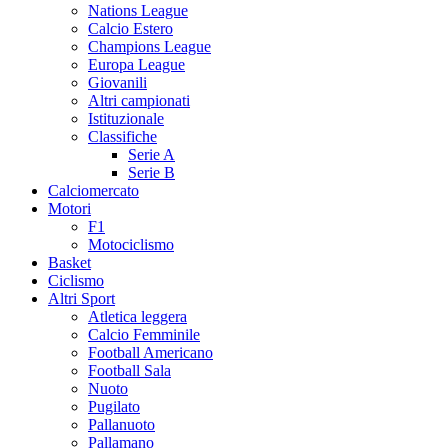
Nations League
Calcio Estero
Champions League
Europa League
Giovanili
Altri campionati
Istituzionale
Classifiche
Serie A
Serie B
Calciomercato
Motori
F1
Motociclismo
Basket
Ciclismo
Altri Sport
Atletica leggera
Calcio Femminile
Football Americano
Football Sala
Nuoto
Pugilato
Pallanuoto
Pallamano