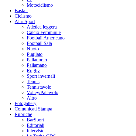
Motociclismo
Basket
Ciclismo
Altri Sport
Atletica leggera
Calcio Femminile
Football Americano
Football Sala
Nuoto
Pugilato
Pallanuoto
Pallamano
Rugby
Sport invernali
Tennis
Tennistavolo
Volley/Pallavolo
Altro
Fotogallery
Comunicati Stampa
Rubriche
BarSport
Editoriali
Interviste