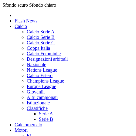
Sfondo scuro
Sfondo chiaro
Flash News
Calcio
Calcio Serie A
Calcio Serie B
Calcio Serie C
Coppa Italia
Calcio Femminile
Designazioni arbitrali
Nazionale
Nations League
Calcio Estero
Champions League
Europa League
Giovanili
Altri campionati
Istituzionale
Classifiche
Serie A
Serie B
Calciomercato
Motori
F1