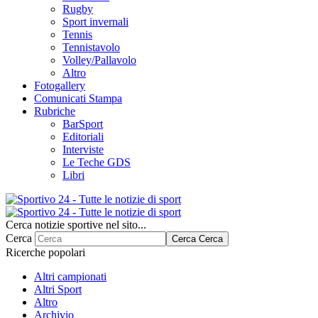
Rugby
Sport invernali
Tennis
Tennistavolo
Volley/Pallavolo
Altro
Fotogallery
Comunicati Stampa
Rubriche
BarSport
Editoriali
Interviste
Le Teche GDS
Libri
Cerca notizie sportive nel sito...
Cerca
Cerca
Cerca
Ricerche popolari
Altri campionati
Altri Sport
Altro
Archivio