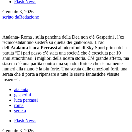
Flash News
Gennaio 3, 2026
scritto da
Redazione
Atalanta- Roma , sulla panchna della Dea non c’è Gasperini , l’ex
tecnicoatalantino siederà su quella dei giallorossi. Ll’ad
dell’
Atalanta Luca Percassi
ai microfoni di Sky Sport prima della
partita “Di pari passo c’è stata una società che è cresciuta per 10
anni straordinari, i migliori della nostra storia. C’è grande affetto, ma
stasera c’è una partita contro una squadra forte e che sicuramente
numeri alla mano è la più forte. Una serata dalle emozioni forti, una
serata che ti porta a ripensare a tutte le serate fantastiche vissute
insieme”.
atalanta
gasperini
luca percassi
roma
serie a
Flash News
Gennaio 3, 2026