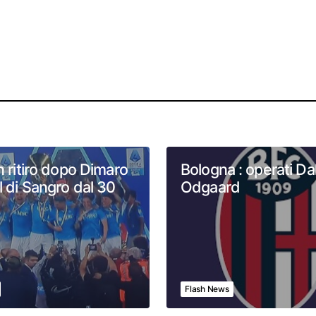
n ritiro dopo Dimaro
Bologna : operati Dal
l di Sangro dal 30
Odgaard
Flash News