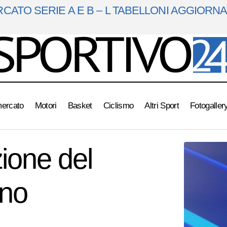
ATO SERIE A E B – L TABELLONI AGGIORNAT
mercato
Motori
Basket
Ciclismo
Altri Sport
Fotogaller
Serie A : presentazione del calendario il 6 giugno
Flash News
zione del
gno