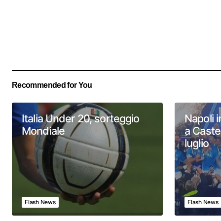
Recommended for You
Italia Under 20, sorteggio
Napoli i
Mondiale
a Caste
luglio
Flash News
Flash News