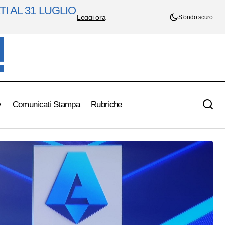
I AL 31 LUGLIO
Leggi ora
Sfondo scuro
y
Comunicati Stampa
Rubriche
Roland Garros: Musetti agli ottavi. Battuto
Navone in quattro set