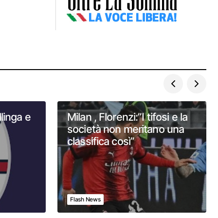
linga e
Milan , Florenzi:”I tifosi e la
società non meritano una
classifica così”
Flash News