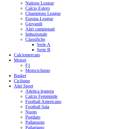
Nations League
Calcio Estero
Champions League
Europa League
Giovanili
Altri campionati
Istituzionale
Classifiche
Serie A
Serie B
Calciomercato
Motori
F1
Motociclismo
Basket
Ciclismo
Altri Sport
Atletica leggera
Calcio Femminile
Football Americano
Football Sala
Nuoto
Pugilato
Pallanuoto
Pallamano