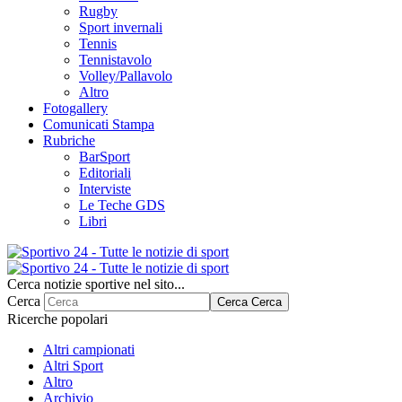
Rugby
Sport invernali
Tennis
Tennistavolo
Volley/Pallavolo
Altro
Fotogallery
Comunicati Stampa
Rubriche
BarSport
Editoriali
Interviste
Le Teche GDS
Libri
Cerca notizie sportive nel sito...
Cerca
Cerca
Cerca
Ricerche popolari
Altri campionati
Altri Sport
Altro
Archivio