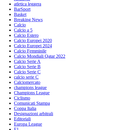
atletica leggera
BarSport
Basket
Breaking News
Calcio
Calcio a 5
Calcio Estero
Calcio Europei 2020
Calcio Europei 2024
Calcio Femminile
Calcio Mondiali Qatar 2022
Calcio Serie A
Calcio Serie B
Calcio Serie C
calcio serie C
Calciomercato
champions league
Champions League
Ciclismo
Comunicati Stampa
Coppa Italia
Designazioni arbitrali
Editoriali
Europa League
F1