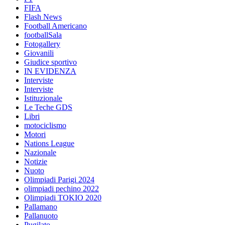
FIFA
Flash News
Football Americano
footballSala
Fotogallery
Giovanili
Giudice sportivo
IN EVIDENZA
Interviste
Interviste
Istituzionale
Le Teche GDS
Libri
motociclismo
Motori
Nations League
Nazionale
Notizie
Nuoto
Olimpiadi Parigi 2024
olimpiadi pechino 2022
Olimpiadi TOKIO 2020
Pallamano
Pallanuoto
Pugilato