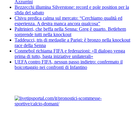
Azzurrini
Bezzecchi illumina Silverstone: record e pole position per la
sfida del sabato
Chivu predica calma sul mercato: “Cerchiamo qualità ed
esperienza. A destra manca ancora qualcosa”
Paltrinieri, che beffa nella Senna: Greg è quarto. Betlehem
sorprende tutti nella knockout
Taddeucci, tris di medaglie a Parigi: è bronzo nella knockout
race della Senna
Conmebol richiama FIFA e federazioni: «Il dialogo venga
prima di tutto, basta iniziative unilaterali»
UEFA contro FIFA, nessun passo indietro: confermato il
boicottaggio nei confronti di Infantino