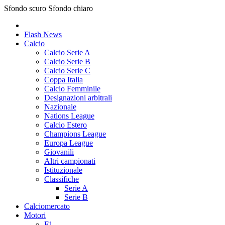
Sfondo scuro
Sfondo chiaro
Flash News
Calcio
Calcio Serie A
Calcio Serie B
Calcio Serie C
Coppa Italia
Calcio Femminile
Designazioni arbitrali
Nazionale
Nations League
Calcio Estero
Champions League
Europa League
Giovanili
Altri campionati
Istituzionale
Classifiche
Serie A
Serie B
Calciomercato
Motori
F1