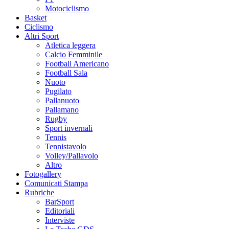
Motociclismo
Basket
Ciclismo
Altri Sport
Atletica leggera
Calcio Femminile
Football Americano
Football Sala
Nuoto
Pugilato
Pallanuoto
Pallamano
Rugby
Sport invernali
Tennis
Tennistavolo
Volley/Pallavolo
Altro
Fotogallery
Comunicati Stampa
Rubriche
BarSport
Editoriali
Interviste