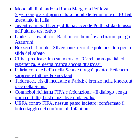
Mondiali di biliardo: a Roma Margarita Fefilova
Styer conquista il primo titolo mondiale femminile di 10-Ball
assegnato in Italia
Juventus-Inter, il Derby d’Italia accende Perth: sfida di lusso
nell’ultimo test estivo
Under 21, avanti con Baldini: continuità e ambizioni per gli
Azzurrini
Bezzecchi illumina Silverstone: record e pole position per la
sfida del sabato
Chivu predica calma sul mercato: “Cerchiamo qualità ed
esperienza. A destra manca ancora qualcosa”
Paltrinieri, che beffa nella Senna: Greg è quarto. Betlehem
sorprende tutti nella knockout
Taddeucci, tris di medaglie a Parigi: è bronzo nella knockout
race della Senna
Conmebol richiama FIFA e federazioni: «Il dialogo venga
prima di tutto, basta iniziative unilaterali»
UEFA contro FIFA, nessun passo indietro: confermato il
boicottaggio nei confronti di Infantino