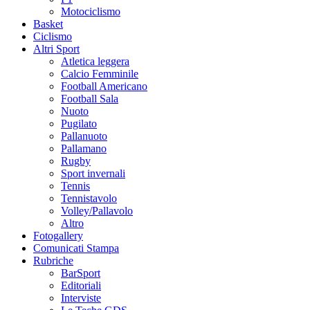
Motociclismo
Basket
Ciclismo
Altri Sport
Atletica leggera
Calcio Femminile
Football Americano
Football Sala
Nuoto
Pugilato
Pallanuoto
Pallamano
Rugby
Sport invernali
Tennis
Tennistavolo
Volley/Pallavolo
Altro
Fotogallery
Comunicati Stampa
Rubriche
BarSport
Editoriali
Interviste