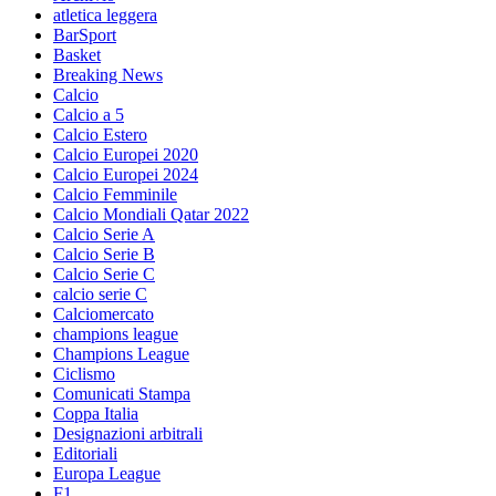
atletica leggera
BarSport
Basket
Breaking News
Calcio
Calcio a 5
Calcio Estero
Calcio Europei 2020
Calcio Europei 2024
Calcio Femminile
Calcio Mondiali Qatar 2022
Calcio Serie A
Calcio Serie B
Calcio Serie C
calcio serie C
Calciomercato
champions league
Champions League
Ciclismo
Comunicati Stampa
Coppa Italia
Designazioni arbitrali
Editoriali
Europa League
F1