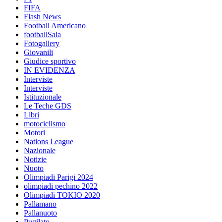
FIFA
Flash News
Football Americano
footballSala
Fotogallery
Giovanili
Giudice sportivo
IN EVIDENZA
Interviste
Interviste
Istituzionale
Le Teche GDS
Libri
motociclismo
Motori
Nations League
Nazionale
Notizie
Nuoto
Olimpiadi Parigi 2024
olimpiadi pechino 2022
Olimpiadi TOKIO 2020
Pallamano
Pallanuoto
Pugilato