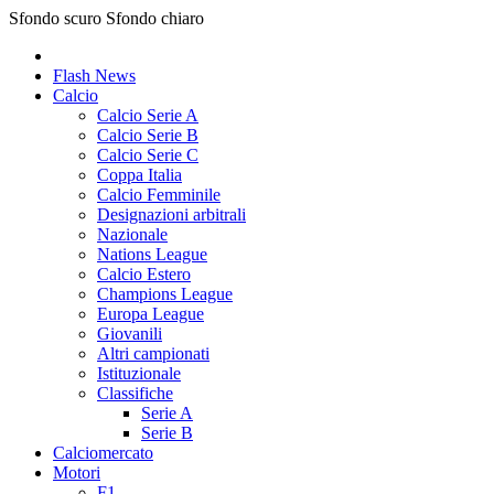
Sfondo scuro
Sfondo chiaro
Flash News
Calcio
Calcio Serie A
Calcio Serie B
Calcio Serie C
Coppa Italia
Calcio Femminile
Designazioni arbitrali
Nazionale
Nations League
Calcio Estero
Champions League
Europa League
Giovanili
Altri campionati
Istituzionale
Classifiche
Serie A
Serie B
Calciomercato
Motori
F1