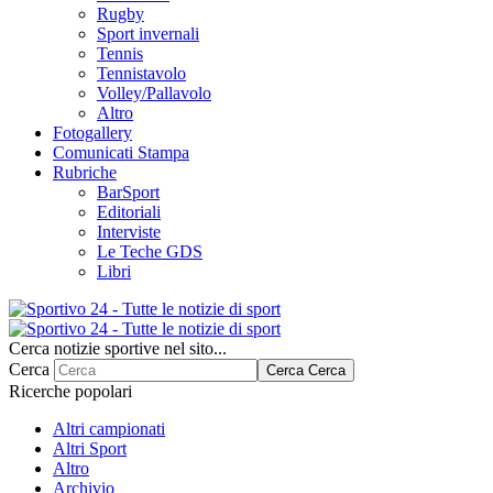
Rugby
Sport invernali
Tennis
Tennistavolo
Volley/Pallavolo
Altro
Fotogallery
Comunicati Stampa
Rubriche
BarSport
Editoriali
Interviste
Le Teche GDS
Libri
Cerca notizie sportive nel sito...
Cerca
Cerca
Cerca
Ricerche popolari
Altri campionati
Altri Sport
Altro
Archivio