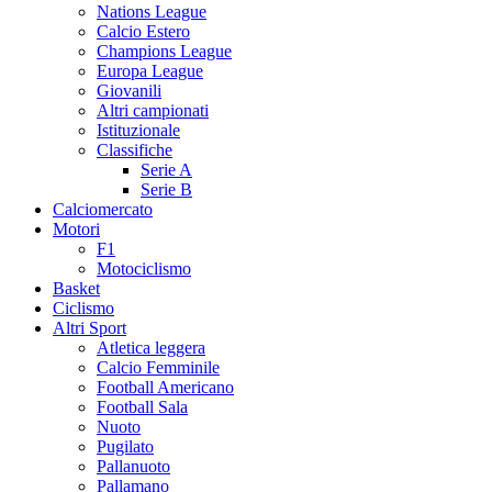
Nations League
Calcio Estero
Champions League
Europa League
Giovanili
Altri campionati
Istituzionale
Classifiche
Serie A
Serie B
Calciomercato
Motori
F1
Motociclismo
Basket
Ciclismo
Altri Sport
Atletica leggera
Calcio Femminile
Football Americano
Football Sala
Nuoto
Pugilato
Pallanuoto
Pallamano