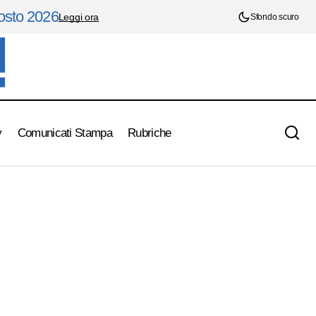
gosto 2026
Leggi ora
Sfondo scuro
y
Comunicati Stampa
Rubriche
A Tutto Sport , puntata del 7 aprile 2016