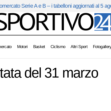
omercato Serie A e B – i tabelloni aggiornati al 5 a
mercato
Motori
Basket
Ciclismo
Altri Sport
Fotogaller
A Tutto Sport , puntata del 31 marzo 2016
Archivio
ntata del 31 marzo