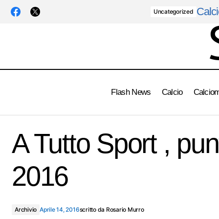
Calci
Uncategorized
Flash News
Calcio
Calcio
Samp: Ivan due settimane di stop
A Tutto Sport , pu
2016
Archivio
Aprile 14, 2016
scritto da
Rosario Murro