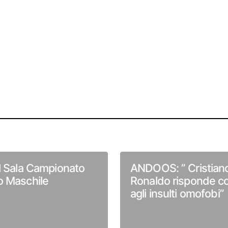
l Sala Campionato
ANDOOS: ” Cristian
o Maschile
Ronaldo risponde co
agli insulti omofobi”