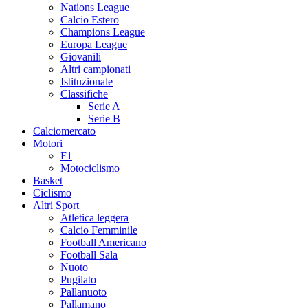
Nations League
Calcio Estero
Champions League
Europa League
Giovanili
Altri campionati
Istituzionale
Classifiche
Serie A
Serie B
Calciomercato
Motori
F1
Motociclismo
Basket
Ciclismo
Altri Sport
Atletica leggera
Calcio Femminile
Football Americano
Football Sala
Nuoto
Pugilato
Pallanuoto
Pallamano