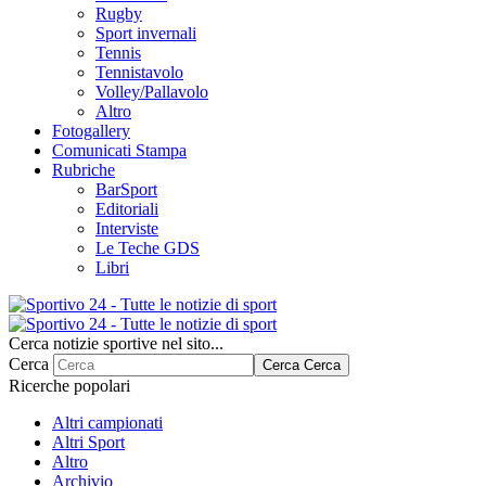
Rugby
Sport invernali
Tennis
Tennistavolo
Volley/Pallavolo
Altro
Fotogallery
Comunicati Stampa
Rubriche
BarSport
Editoriali
Interviste
Le Teche GDS
Libri
Cerca notizie sportive nel sito...
Cerca
Cerca
Cerca
Ricerche popolari
Altri campionati
Altri Sport
Altro
Archivio