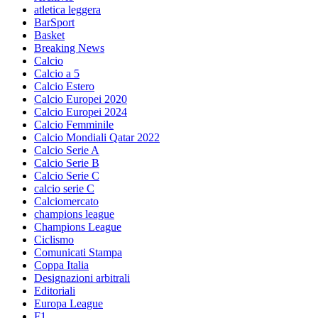
atletica leggera
BarSport
Basket
Breaking News
Calcio
Calcio a 5
Calcio Estero
Calcio Europei 2020
Calcio Europei 2024
Calcio Femminile
Calcio Mondiali Qatar 2022
Calcio Serie A
Calcio Serie B
Calcio Serie C
calcio serie C
Calciomercato
champions league
Champions League
Ciclismo
Comunicati Stampa
Coppa Italia
Designazioni arbitrali
Editoriali
Europa League
F1