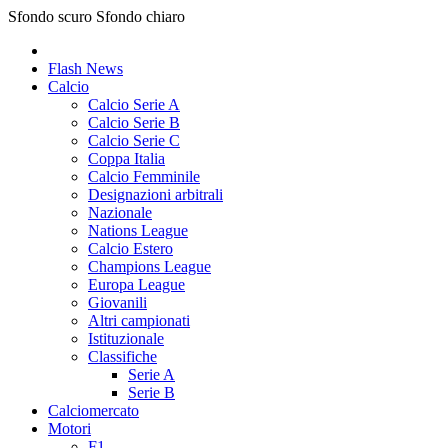
Sfondo scuro
Sfondo chiaro
Flash News
Calcio
Calcio Serie A
Calcio Serie B
Calcio Serie C
Coppa Italia
Calcio Femminile
Designazioni arbitrali
Nazionale
Nations League
Calcio Estero
Champions League
Europa League
Giovanili
Altri campionati
Istituzionale
Classifiche
Serie A
Serie B
Calciomercato
Motori
F1