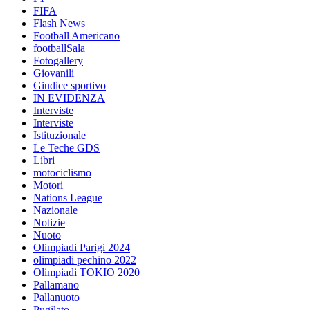
FIFA
Flash News
Football Americano
footballSala
Fotogallery
Giovanili
Giudice sportivo
IN EVIDENZA
Interviste
Interviste
Istituzionale
Le Teche GDS
Libri
motociclismo
Motori
Nations League
Nazionale
Notizie
Nuoto
Olimpiadi Parigi 2024
olimpiadi pechino 2022
Olimpiadi TOKIO 2020
Pallamano
Pallanuoto
Pugilato