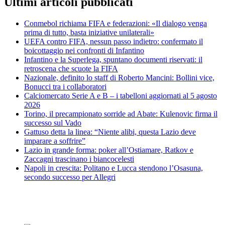
Ultimi articoli pubblicati
Conmebol richiama FIFA e federazioni: «Il dialogo venga
prima di tutto, basta iniziative unilaterali»
UEFA contro FIFA, nessun passo indietro: confermato il
boicottaggio nei confronti di Infantino
Infantino e la Superlega, spuntano documenti riservati: il
retroscena che scuote la FIFA
Nazionale, definito lo staff di Roberto Mancini: Bollini vice,
Bonucci tra i collaboratori
Calciomercato Serie A e B – i tabelloni aggiornati al 5 agosto
2026
Torino, il precampionato sorride ad Abate: Kulenovic firma il
successo sul Vado
Gattuso detta la linea: “Niente alibi, questa Lazio deve
imparare a soffrire”
Lazio in grande forma: poker all’Ostiamare, Ratkov e
Zaccagni trascinano i biancocelesti
Napoli in crescita: Politano e Lucca stendono l’Osasuna,
secondo successo per Allegri