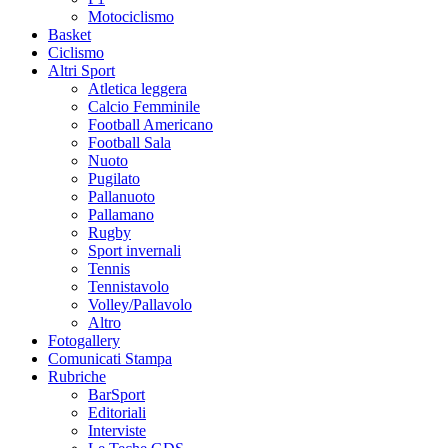
Motociclismo
Basket
Ciclismo
Altri Sport
Atletica leggera
Calcio Femminile
Football Americano
Football Sala
Nuoto
Pugilato
Pallanuoto
Pallamano
Rugby
Sport invernali
Tennis
Tennistavolo
Volley/Pallavolo
Altro
Fotogallery
Comunicati Stampa
Rubriche
BarSport
Editoriali
Interviste