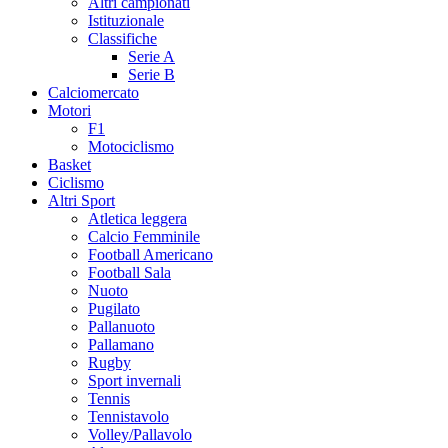
Altri campionati
Istituzionale
Classifiche
Serie A
Serie B
Calciomercato
Motori
F1
Motociclismo
Basket
Ciclismo
Altri Sport
Atletica leggera
Calcio Femminile
Football Americano
Football Sala
Nuoto
Pugilato
Pallanuoto
Pallamano
Rugby
Sport invernali
Tennis
Tennistavolo
Volley/Pallavolo