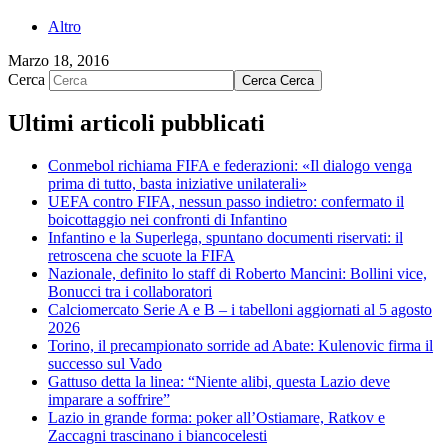
Altro
Marzo 18, 2016
Cerca
Cerca
Cerca
Ultimi articoli pubblicati
Conmebol richiama FIFA e federazioni: «Il dialogo venga
prima di tutto, basta iniziative unilaterali»
UEFA contro FIFA, nessun passo indietro: confermato il
boicottaggio nei confronti di Infantino
Infantino e la Superlega, spuntano documenti riservati: il
retroscena che scuote la FIFA
Nazionale, definito lo staff di Roberto Mancini: Bollini vice,
Bonucci tra i collaboratori
Calciomercato Serie A e B – i tabelloni aggiornati al 5 agosto
2026
Torino, il precampionato sorride ad Abate: Kulenovic firma il
successo sul Vado
Gattuso detta la linea: “Niente alibi, questa Lazio deve
imparare a soffrire”
Lazio in grande forma: poker all’Ostiamare, Ratkov e
Zaccagni trascinano i biancocelesti