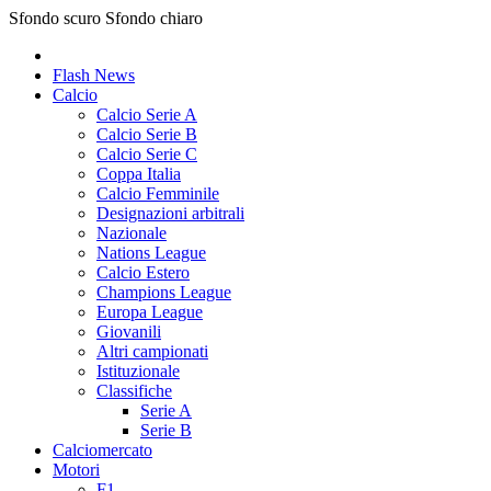
Sfondo scuro
Sfondo chiaro
Flash News
Calcio
Calcio Serie A
Calcio Serie B
Calcio Serie C
Coppa Italia
Calcio Femminile
Designazioni arbitrali
Nazionale
Nations League
Calcio Estero
Champions League
Europa League
Giovanili
Altri campionati
Istituzionale
Classifiche
Serie A
Serie B
Calciomercato
Motori
F1