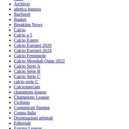
Archivio
atletica leggera
BarSport
Basket
Breaking News
Calcio
Calcio a 5
Calcio Estero
Calcio Europei 2020
Calcio Europei 2024
Calcio Femminile
Calcio Mondiali Qatar 2022
Calcio Serie A
Calcio Serie B
Calcio Serie C
calcio serie C
Calciomercato
champions league
Champions League
Ciclismo
Comunicati Stampa
Coppa Italia
Designazioni arbitrali
Editoriali
Europa League