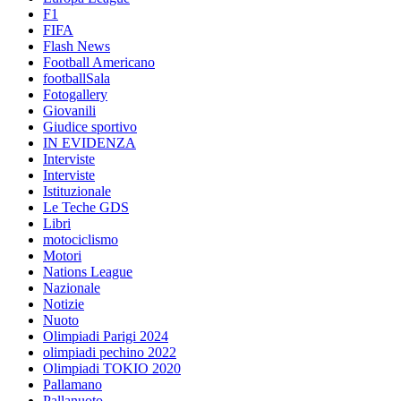
F1
FIFA
Flash News
Football Americano
footballSala
Fotogallery
Giovanili
Giudice sportivo
IN EVIDENZA
Interviste
Interviste
Istituzionale
Le Teche GDS
Libri
motociclismo
Motori
Nations League
Nazionale
Notizie
Nuoto
Olimpiadi Parigi 2024
olimpiadi pechino 2022
Olimpiadi TOKIO 2020
Pallamano
Pallanuoto