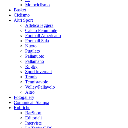
Motociclismo
Basket
Ciclismo
Altri Sport
Atletica leggera
Calcio Femminile
Football Americano
Football Sala
Nuoto
Pugilato
Pallanuoto
Pallamano
Rugby
Sport invernali
Tennis
Tennistavolo
Volley/Pallavolo
Altro
Fotogallery
Comunicati Stampa
Rubriche
BarSport
Editoriali
Interviste