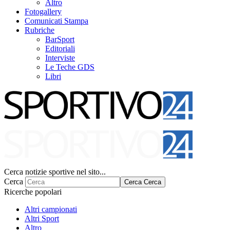
Altro
Fotogallery
Comunicati Stampa
Rubriche
BarSport
Editoriali
Interviste
Le Teche GDS
Libri
Cerca notizie sportive nel sito...
Cerca
Cerca
Cerca
Ricerche popolari
Altri campionati
Altri Sport
Altro