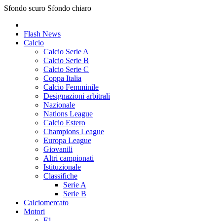
Sfondo scuro
Sfondo chiaro
Flash News
Calcio
Calcio Serie A
Calcio Serie B
Calcio Serie C
Coppa Italia
Calcio Femminile
Designazioni arbitrali
Nazionale
Nations League
Calcio Estero
Champions League
Europa League
Giovanili
Altri campionati
Istituzionale
Classifiche
Serie A
Serie B
Calciomercato
Motori
F1