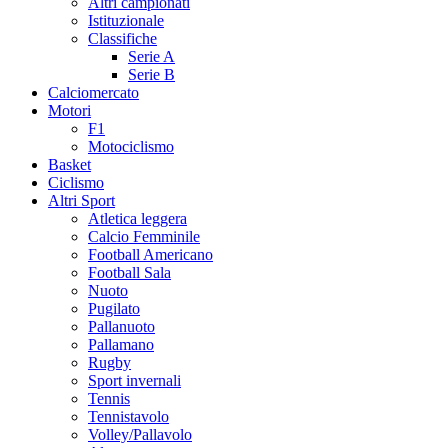
Altri campionati
Istituzionale
Classifiche
Serie A
Serie B
Calciomercato
Motori
F1
Motociclismo
Basket
Ciclismo
Altri Sport
Atletica leggera
Calcio Femminile
Football Americano
Football Sala
Nuoto
Pugilato
Pallanuoto
Pallamano
Rugby
Sport invernali
Tennis
Tennistavolo
Volley/Pallavolo