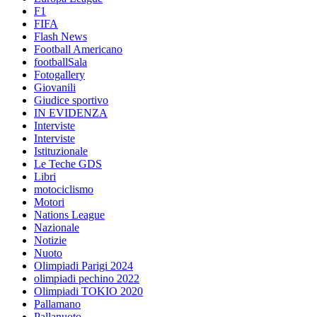
F1
FIFA
Flash News
Football Americano
footballSala
Fotogallery
Giovanili
Giudice sportivo
IN EVIDENZA
Interviste
Interviste
Istituzionale
Le Teche GDS
Libri
motociclismo
Motori
Nations League
Nazionale
Notizie
Nuoto
Olimpiadi Parigi 2024
olimpiadi pechino 2022
Olimpiadi TOKIO 2020
Pallamano
Pallanuoto