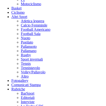
Motociclismo
Basket
Ciclismo
Altri Sport
Atletica leggera
Calcio Femminile
Football Americano
Football Sala
Nuoto
Pugilato
Pallanuoto
Pallamano
Rugby
Sport invernali
Tennis
Tennistavolo
Volley/Pallavolo
Altro
Fotogallery
Comunicati Stampa
Rubriche
BarSport
Editoriali
Interviste