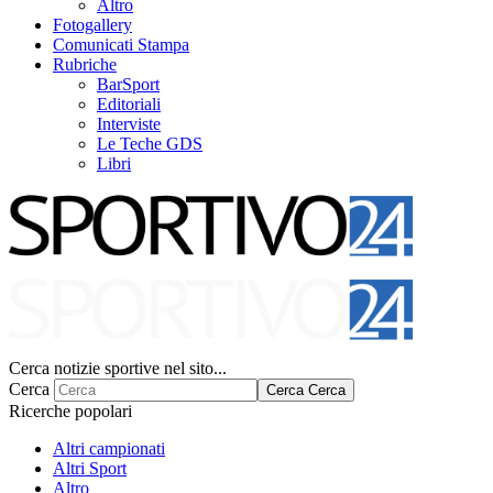
Altro
Fotogallery
Comunicati Stampa
Rubriche
BarSport
Editoriali
Interviste
Le Teche GDS
Libri
Cerca notizie sportive nel sito...
Cerca
Cerca
Cerca
Ricerche popolari
Altri campionati
Altri Sport
Altro