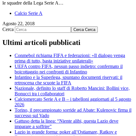
le squadre della Lega Serie A…
Calcio Serie A
Agosto 22, 2018
Cerca
Cerca
Cerca
Ultimi articoli pubblicati
Conmebol richiama FIFA e federazioni: «Il dialogo venga
prima di tutto, basta iniziative unilaterali»
UEFA contro FIFA, nessun passo indietro: confermato il
boicottaggio nei confronti di Infantino
Infantino e la Superlega, spuntano documenti riservati: il
retroscena che scuote la FIFA
Nazionale, definito lo staff di Roberto Mancini: Bollini vice,
Bonucci tra i collaboratori
Calciomercato Serie A e B – i tabelloni aggiornati al 5 agosto
2026
Torino, il precampionato sorride ad Abate: Kulenovic firma il
successo sul Vado
Gattuso detta la linea: “Niente alibi, questa Lazio deve
imparare a soffrire”
Lazio in grande forma: poker all’Ostiamare, Ratkov e