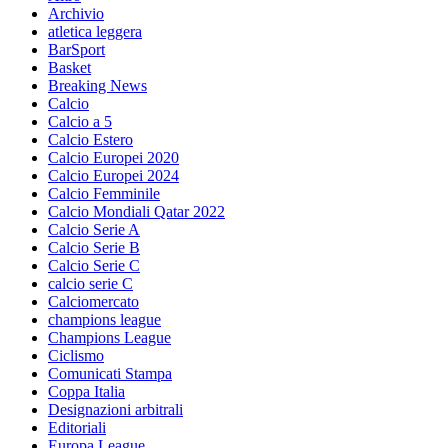
Archivio
atletica leggera
BarSport
Basket
Breaking News
Calcio
Calcio a 5
Calcio Estero
Calcio Europei 2020
Calcio Europei 2024
Calcio Femminile
Calcio Mondiali Qatar 2022
Calcio Serie A
Calcio Serie B
Calcio Serie C
calcio serie C
Calciomercato
champions league
Champions League
Ciclismo
Comunicati Stampa
Coppa Italia
Designazioni arbitrali
Editoriali
Europa League