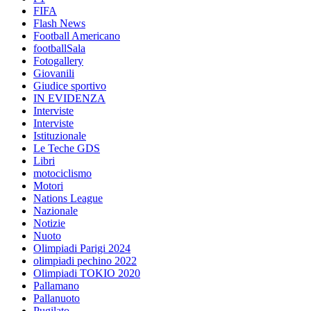
FIFA
Flash News
Football Americano
footballSala
Fotogallery
Giovanili
Giudice sportivo
IN EVIDENZA
Interviste
Interviste
Istituzionale
Le Teche GDS
Libri
motociclismo
Motori
Nations League
Nazionale
Notizie
Nuoto
Olimpiadi Parigi 2024
olimpiadi pechino 2022
Olimpiadi TOKIO 2020
Pallamano
Pallanuoto
Pugilato