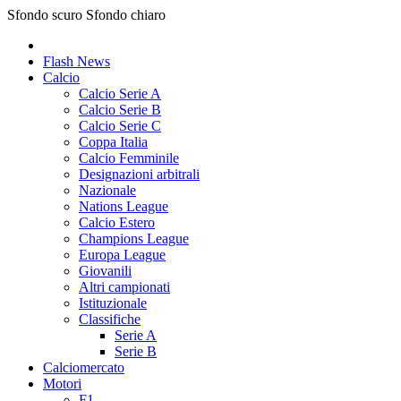
Sfondo scuro
Sfondo chiaro
Flash News
Calcio
Calcio Serie A
Calcio Serie B
Calcio Serie C
Coppa Italia
Calcio Femminile
Designazioni arbitrali
Nazionale
Nations League
Calcio Estero
Champions League
Europa League
Giovanili
Altri campionati
Istituzionale
Classifiche
Serie A
Serie B
Calciomercato
Motori
F1