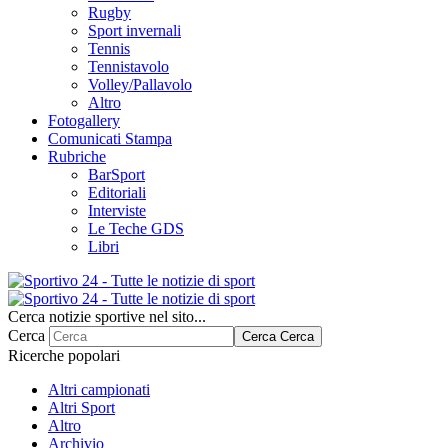
Rugby
Sport invernali
Tennis
Tennistavolo
Volley/Pallavolo
Altro
Fotogallery
Comunicati Stampa
Rubriche
BarSport
Editoriali
Interviste
Le Teche GDS
Libri
Cerca notizie sportive nel sito...
Cerca
Cerca
Cerca
Ricerche popolari
Altri campionati
Altri Sport
Altro
Archivio