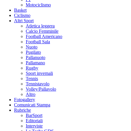
Motociclismo
Basket
Ciclismo
Altri Sport
Atletica leggera
Calcio Femminile
Football Americano
Football Sala
Nuoto
Pugilato
Pallanuoto
Pallamano
Rugby
Sport invernali
Tennis
Tennistavolo
Volley/Pallavolo
Altro
Fotogallery
Comunicati Stampa
Rubriche
BarSport
Editoriali
Interviste