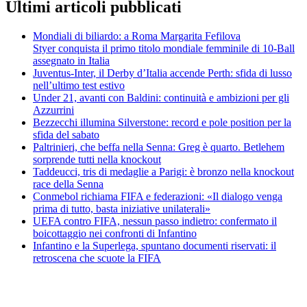
Ultimi articoli pubblicati
Mondiali di biliardo: a Roma Margarita Fefilova
Styer conquista il primo titolo mondiale femminile di 10-Ball
assegnato in Italia
Juventus-Inter, il Derby d’Italia accende Perth: sfida di lusso
nell’ultimo test estivo
Under 21, avanti con Baldini: continuità e ambizioni per gli
Azzurrini
Bezzecchi illumina Silverstone: record e pole position per la
sfida del sabato
Paltrinieri, che beffa nella Senna: Greg è quarto. Betlehem
sorprende tutti nella knockout
Taddeucci, tris di medaglie a Parigi: è bronzo nella knockout
race della Senna
Conmebol richiama FIFA e federazioni: «Il dialogo venga
prima di tutto, basta iniziative unilaterali»
UEFA contro FIFA, nessun passo indietro: confermato il
boicottaggio nei confronti di Infantino
Infantino e la Superlega, spuntano documenti riservati: il
retroscena che scuote la FIFA