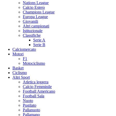
Nations League
Calcio Estero
Champions League
Europa League
Giovanili
Altri campionati
Istituzionale
Classifiche
Serie A
Serie B
Calciomercato
Motori
F1
Motociclismo
Basket
Ciclismo
Altri Sport
Atletica leggera
Calcio Femminile
Football Americano
Football Sala
Nuoto
Pugilato
Pallanuoto
Pallamano