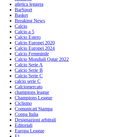
atletica leggera
BarSport
Basket
Breaking News
Calcio
Calcio a 5
Calcio Estero
Calcio Europei 2020
Calcio Europei 2024
Calcio Femminile
Calcio Mondiali Qatar 2022
Calcio Serie A
Calcio Serie B
Calcio Serie C
calcio serie C
Calciomercato
champions league
Champions League
Ciclismo
Comunicati Stampa
Coppa Italia
Designazioni arbitrali
Editoriali
Europa League
F1