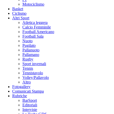
Motociclismo
Basket
Ciclismo
Altri Sport
Atletica leggera
Calcio Femminile
Football Americano
Football Sala
Nuoto
Pugilato
Pallanuoto
Pallamano
Rugby
Sport invernali
Tennis
Tennistavolo
Volley/Pallavolo
Altro
Fotogallery
Comunicati Stampa
Rubriche
BarSport
Editoriali
Interviste