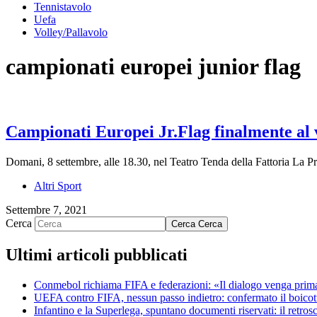
Tennistavolo
Uefa
Volley/Pallavolo
campionati europei junior flag
Campionati Europei Jr.Flag finalmente al 
Domani, 8 settembre, alle 18.30, nel Teatro Tenda della Fattoria La P
Altri Sport
Settembre 7, 2021
Cerca
Cerca
Cerca
Ultimi articoli pubblicati
Conmebol richiama FIFA e federazioni: «Il dialogo venga prima di
UEFA contro FIFA, nessun passo indietro: confermato il boicott
Infantino e la Superlega, spuntano documenti riservati: il retro