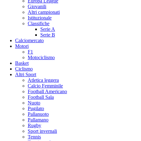
Europa League
Giovanili
Altri campionati
Istituzionale
Classifiche
Serie A
Serie B
Calciomercato
Motori
F1
Motociclismo
Basket
Ciclismo
Altri Sport
Atletica leggera
Calcio Femminile
Football Americano
Football Sala
Nuoto
Pugilato
Pallanuoto
Pallamano
Rugby
Sport invernali
Tennis