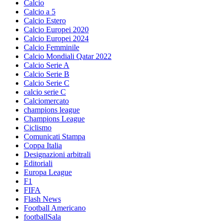
Calcio
Calcio a 5
Calcio Estero
Calcio Europei 2020
Calcio Europei 2024
Calcio Femminile
Calcio Mondiali Qatar 2022
Calcio Serie A
Calcio Serie B
Calcio Serie C
calcio serie C
Calciomercato
champions league
Champions League
Ciclismo
Comunicati Stampa
Coppa Italia
Designazioni arbitrali
Editoriali
Europa League
F1
FIFA
Flash News
Football Americano
footballSala