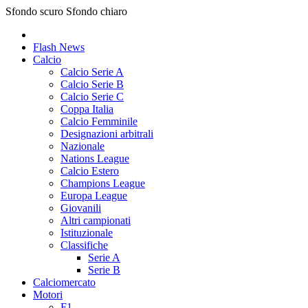
Sfondo scuro
Sfondo chiaro
Flash News
Calcio
Calcio Serie A
Calcio Serie B
Calcio Serie C
Coppa Italia
Calcio Femminile
Designazioni arbitrali
Nazionale
Nations League
Calcio Estero
Champions League
Europa League
Giovanili
Altri campionati
Istituzionale
Classifiche
Serie A
Serie B
Calciomercato
Motori
F1