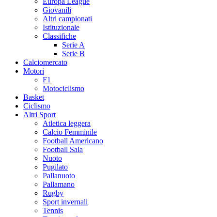
Europa League
Giovanili
Altri campionati
Istituzionale
Classifiche
Serie A
Serie B
Calciomercato
Motori
F1
Motociclismo
Basket
Ciclismo
Altri Sport
Atletica leggera
Calcio Femminile
Football Americano
Football Sala
Nuoto
Pugilato
Pallanuoto
Pallamano
Rugby
Sport invernali
Tennis