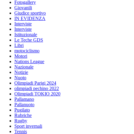
Fotogallery
Giovanili
Giudice sportivo
IN EVIDENZA
Interviste
Interviste
Istituzionale
Le Teche GDS
Libri
motociclismo
Motori
Nations League
Nazionale
Notizie
Nuoto
Olimpiadi Parigi 2024
olimpiadi pechino 2022
Olimpiadi TOKIO 2020
Pallamano
Pallanuoto
Pugilato
Rubriche
Rugby
Sport invernali
Tennis