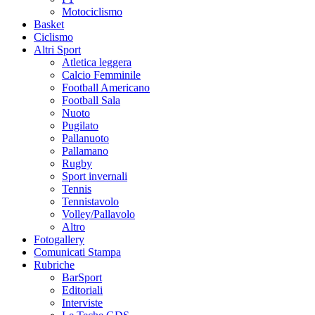
Motociclismo
Basket
Ciclismo
Altri Sport
Atletica leggera
Calcio Femminile
Football Americano
Football Sala
Nuoto
Pugilato
Pallanuoto
Pallamano
Rugby
Sport invernali
Tennis
Tennistavolo
Volley/Pallavolo
Altro
Fotogallery
Comunicati Stampa
Rubriche
BarSport
Editoriali
Interviste