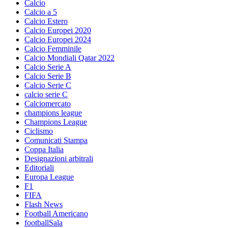
Calcio
Calcio a 5
Calcio Estero
Calcio Europei 2020
Calcio Europei 2024
Calcio Femminile
Calcio Mondiali Qatar 2022
Calcio Serie A
Calcio Serie B
Calcio Serie C
calcio serie C
Calciomercato
champions league
Champions League
Ciclismo
Comunicati Stampa
Coppa Italia
Designazioni arbitrali
Editoriali
Europa League
F1
FIFA
Flash News
Football Americano
footballSala