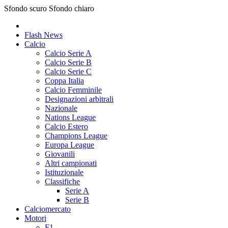
Sfondo scuro
Sfondo chiaro
Flash News
Calcio
Calcio Serie A
Calcio Serie B
Calcio Serie C
Coppa Italia
Calcio Femminile
Designazioni arbitrali
Nazionale
Nations League
Calcio Estero
Champions League
Europa League
Giovanili
Altri campionati
Istituzionale
Classifiche
Serie A
Serie B
Calciomercato
Motori
F1