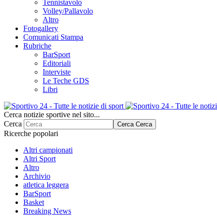
Tennistavolo
Volley/Pallavolo
Altro
Fotogallery
Comunicati Stampa
Rubriche
BarSport
Editoriali
Interviste
Le Teche GDS
Libri
Cerca notizie sportive nel sito...
Cerca
Cerca
Cerca
Ricerche popolari
Altri campionati
Altri Sport
Altro
Archivio
atletica leggera
BarSport
Basket
Breaking News