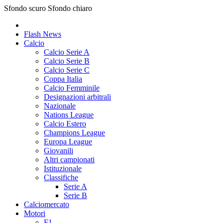
Sfondo scuro
Sfondo chiaro
Flash News
Calcio
Calcio Serie A
Calcio Serie B
Calcio Serie C
Coppa Italia
Calcio Femminile
Designazioni arbitrali
Nazionale
Nations League
Calcio Estero
Champions League
Europa League
Giovanili
Altri campionati
Istituzionale
Classifiche
Serie A
Serie B
Calciomercato
Motori
F1