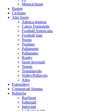
Motociclismo
Basket
Ciclismo
Altri Sport
Atletica leggera
Calcio Femminile
Football Americano
Football Sala
Nuoto
Pugilato
Pallanuoto
Pallamano
Rugby
Sport invernali
Tennis
Tennistavolo
Volley/Pallavolo
Altro
Fotogallery
Comunicati Stampa
Rubriche
BarSport
Editoriali
Interviste