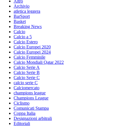
Altro
Archivio
atletica leggera
BarSport
Basket
Breaking News
Calcio
Calcio a 5
Calcio Estero
Calcio Europei 2020
Calcio Europei 2024
Calcio Femminile
Calcio Mondiali Qatar 2022
Calcio Serie A
Calcio Serie B
Calcio Serie C
calcio serie C
Calciomercato
champions league
Champions League
Ciclismo
Comunicati Stampa
Coppa Italia
Designazioni arbitrali
Editoriali