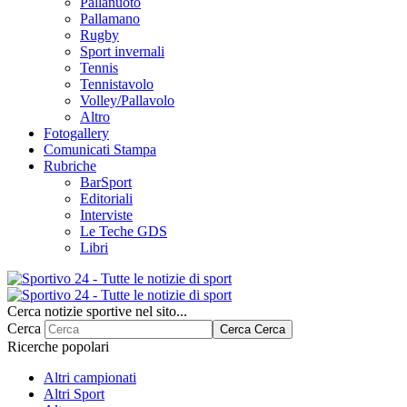
Pallanuoto
Pallamano
Rugby
Sport invernali
Tennis
Tennistavolo
Volley/Pallavolo
Altro
Fotogallery
Comunicati Stampa
Rubriche
BarSport
Editoriali
Interviste
Le Teche GDS
Libri
Cerca notizie sportive nel sito...
Cerca
Cerca
Cerca
Ricerche popolari
Altri campionati
Altri Sport