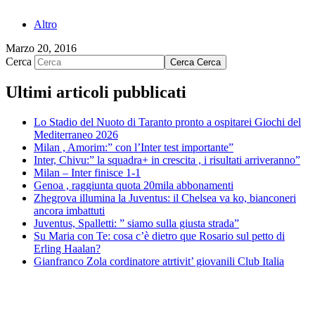
Altro
Marzo 20, 2016
Cerca
Cerca
Cerca
Ultimi articoli pubblicati
Lo Stadio del Nuoto di Taranto pronto a ospitarei Giochi del
Mediterraneo 2026
Milan , Amorim:” con l’Inter test importante”
Inter, Chivu:” la squadra+ in crescita , i risultati arriveranno”
Milan – Inter finisce 1-1
Genoa , raggiunta quota 20mila abbonamenti
Zhegrova illumina la Juventus: il Chelsea va ko, bianconeri
ancora imbattuti
Juventus, Spalletti: ” siamo sulla giusta strada”
Su Maria con Te: cosa c’è dietro que Rosario sul petto di
Erling Haalan?
Gianfranco Zola cordinatore atrtivit’ giovanili Club Italia