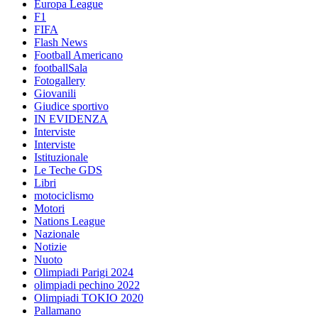
Europa League
F1
FIFA
Flash News
Football Americano
footballSala
Fotogallery
Giovanili
Giudice sportivo
IN EVIDENZA
Interviste
Interviste
Istituzionale
Le Teche GDS
Libri
motociclismo
Motori
Nations League
Nazionale
Notizie
Nuoto
Olimpiadi Parigi 2024
olimpiadi pechino 2022
Olimpiadi TOKIO 2020
Pallamano