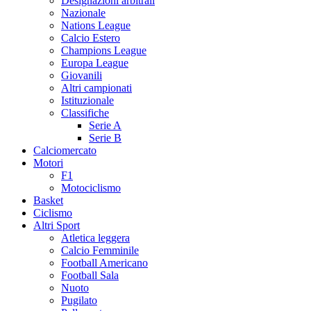
Designazioni arbitrali
Nazionale
Nations League
Calcio Estero
Champions League
Europa League
Giovanili
Altri campionati
Istituzionale
Classifiche
Serie A
Serie B
Calciomercato
Motori
F1
Motociclismo
Basket
Ciclismo
Altri Sport
Atletica leggera
Calcio Femminile
Football Americano
Football Sala
Nuoto
Pugilato