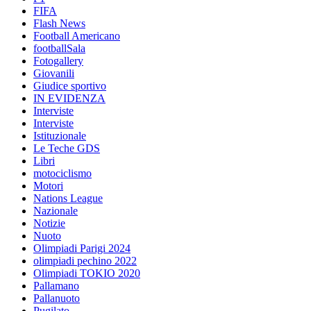
FIFA
Flash News
Football Americano
footballSala
Fotogallery
Giovanili
Giudice sportivo
IN EVIDENZA
Interviste
Interviste
Istituzionale
Le Teche GDS
Libri
motociclismo
Motori
Nations League
Nazionale
Notizie
Nuoto
Olimpiadi Parigi 2024
olimpiadi pechino 2022
Olimpiadi TOKIO 2020
Pallamano
Pallanuoto
Pugilato