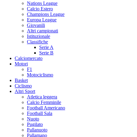
Nations League
Calcio Estero
Champions League
Europa League
Giovanili
Altri campionati
Istituzionale
Classifiche
Serie A
Serie B
Calciomercato
Motori
F1
Motociclismo
Basket
Ciclismo
Altri Sport
Atletica leggera
Calcio Femminile
Football Americano
Football Sala
Nuoto
Pugilato
Pallanuoto
Pallamano