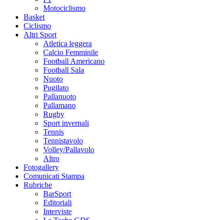
Motociclismo
Basket
Ciclismo
Altri Sport
Atletica leggera
Calcio Femminile
Football Americano
Football Sala
Nuoto
Pugilato
Pallanuoto
Pallamano
Rugby
Sport invernali
Tennis
Tennistavolo
Volley/Pallavolo
Altro
Fotogallery
Comunicati Stampa
Rubriche
BarSport
Editoriali
Interviste