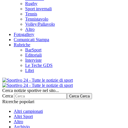
Rugby
Sport invernali
Tennis
Tennistavolo
Volley/Pallavolo
Altro
Fotogallery
Comunicati Stampa
Rubriche
BarSport
Editoriali
Interviste
Le Teche GDS
Libri
Cerca notizie sportive nel sito...
Cerca
Cerca
Cerca
Ricerche popolari
Altri campionati
Altri Sport
Altro
Archivio