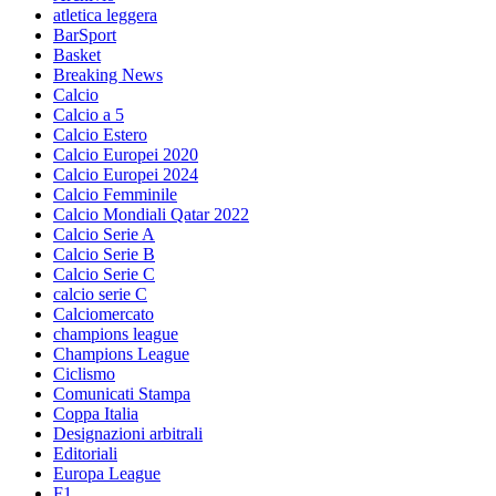
atletica leggera
BarSport
Basket
Breaking News
Calcio
Calcio a 5
Calcio Estero
Calcio Europei 2020
Calcio Europei 2024
Calcio Femminile
Calcio Mondiali Qatar 2022
Calcio Serie A
Calcio Serie B
Calcio Serie C
calcio serie C
Calciomercato
champions league
Champions League
Ciclismo
Comunicati Stampa
Coppa Italia
Designazioni arbitrali
Editoriali
Europa League
F1