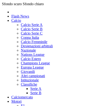
Sfondo scuro
Sfondo chiaro
Flash News
Calcio
Calcio Serie A
Calcio Serie B
Calcio Serie C
Coppa Italia
Calcio Femminile
Designazioni arbitrali
Nazionale
Nations League
Calcio Estero
Champions League
Europa League
Giovanili
Altri campionati
Istituzionale
Classifiche
Serie A
Serie B
Calciomercato
Motori
F1