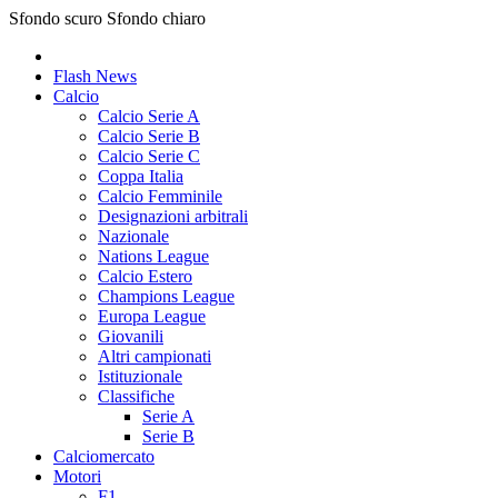
Sfondo scuro
Sfondo chiaro
Flash News
Calcio
Calcio Serie A
Calcio Serie B
Calcio Serie C
Coppa Italia
Calcio Femminile
Designazioni arbitrali
Nazionale
Nations League
Calcio Estero
Champions League
Europa League
Giovanili
Altri campionati
Istituzionale
Classifiche
Serie A
Serie B
Calciomercato
Motori
F1