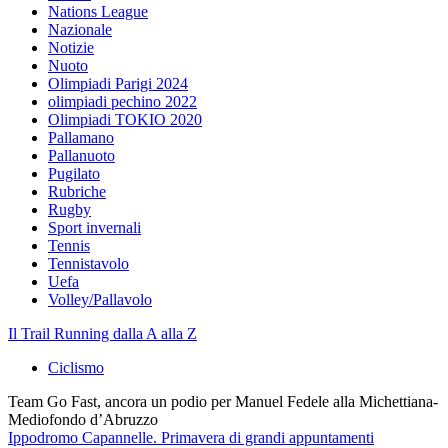
Nations League
Nazionale
Notizie
Nuoto
Olimpiadi Parigi 2024
olimpiadi pechino 2022
Olimpiadi TOKIO 2020
Pallamano
Pallanuoto
Pugilato
Rubriche
Rugby
Sport invernali
Tennis
Tennistavolo
Uefa
Volley/Pallavolo
Il Trail Running dalla A alla Z
Ciclismo
Team Go Fast, ancora un podio per Manuel Fedele alla Michettiana-
Mediofondo d’Abruzzo
Ippodromo Capannelle. Primavera di grandi appuntamenti