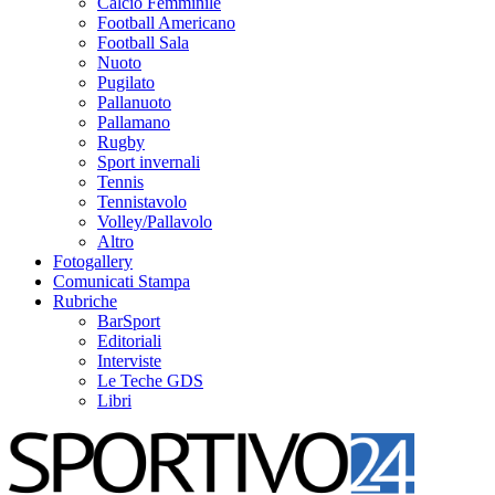
Calcio Femminile
Football Americano
Football Sala
Nuoto
Pugilato
Pallanuoto
Pallamano
Rugby
Sport invernali
Tennis
Tennistavolo
Volley/Pallavolo
Altro
Fotogallery
Comunicati Stampa
Rubriche
BarSport
Editoriali
Interviste
Le Teche GDS
Libri