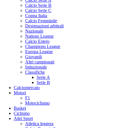
Calcio Serie A
Calcio Serie B
Calcio Serie C
Coppa Italia
Calcio Femminile
Designazioni arbitrali
Nazionale
Nations League
Calcio Estero
Champions League
Europa League
Giovanili
Altri campionati
Istituzionale
Classifiche
Serie A
Serie B
Calciomercato
Motori
F1
Motociclismo
Basket
Ciclismo
Altri Sport
Atletica leggera