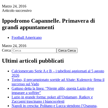
Marzo 24, 2016
Articolo successivo
Ippodromo Capannelle. Primavera di
grandi appuntamenti
Football Americano
Marzo 24, 2016
Cerca
Cerca
Cerca
Ultimi articoli pubblicati
Calciomercato Serie A e B – i tabelloni aggiornati al 5 agosto
2026
Torino, il precampionato sorride ad Abate: Kulenovic firma il
successo sul Vado
Gattuso detta la linea: “Niente alibi, questa Lazio deve
imparare a soffrire”
Lazio in grande forma: poker all’Ostiamare, Ratkov e
Zaccagni trascinano i biancocelesti
Napoli in crescita: Politano e Lucca stendono l’Osasuna,