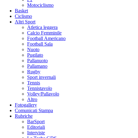
Motociclismo
Basket
Ciclismo
Altri Sport
Atletica leggera
Calcio Femminile
Football Americano
Football Sala
Nuoto
Pugilato
Pallanuoto
Pallamano
Rugby
Sport invernali
Tennis
Tennistavolo
Volley/Pallavolo
Altro
Fotogallery
Comunicati Stampa
Rubriche
BarSport
Editoriali
Interviste