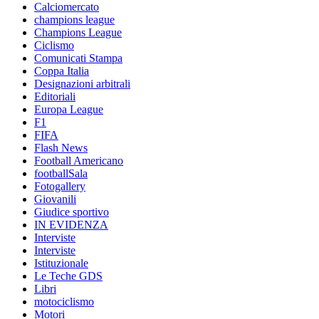
Calciomercato
champions league
Champions League
Ciclismo
Comunicati Stampa
Coppa Italia
Designazioni arbitrali
Editoriali
Europa League
F1
FIFA
Flash News
Football Americano
footballSala
Fotogallery
Giovanili
Giudice sportivo
IN EVIDENZA
Interviste
Interviste
Istituzionale
Le Teche GDS
Libri
motociclismo
Motori