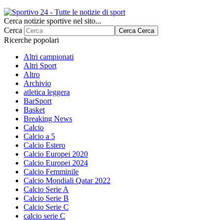
Cerca notizie sportive nel sito...
Cerca
Cerca
Cerca
Ricerche popolari
Altri campionati
Altri Sport
Altro
Archivio
atletica leggera
BarSport
Basket
Breaking News
Calcio
Calcio a 5
Calcio Estero
Calcio Europei 2020
Calcio Europei 2024
Calcio Femminile
Calcio Mondiali Qatar 2022
Calcio Serie A
Calcio Serie B
Calcio Serie C
calcio serie C