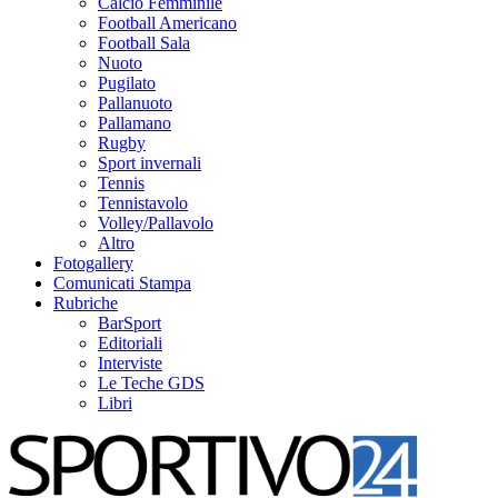
Calcio Femminile
Football Americano
Football Sala
Nuoto
Pugilato
Pallanuoto
Pallamano
Rugby
Sport invernali
Tennis
Tennistavolo
Volley/Pallavolo
Altro
Fotogallery
Comunicati Stampa
Rubriche
BarSport
Editoriali
Interviste
Le Teche GDS
Libri