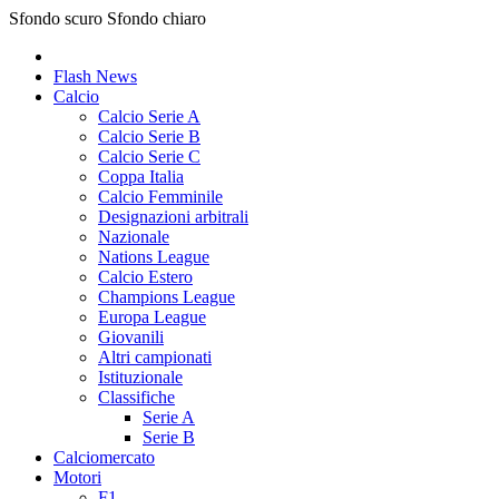
Sfondo scuro
Sfondo chiaro
Flash News
Calcio
Calcio Serie A
Calcio Serie B
Calcio Serie C
Coppa Italia
Calcio Femminile
Designazioni arbitrali
Nazionale
Nations League
Calcio Estero
Champions League
Europa League
Giovanili
Altri campionati
Istituzionale
Classifiche
Serie A
Serie B
Calciomercato
Motori
F1