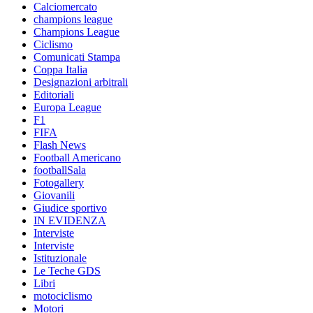
Calciomercato
champions league
Champions League
Ciclismo
Comunicati Stampa
Coppa Italia
Designazioni arbitrali
Editoriali
Europa League
F1
FIFA
Flash News
Football Americano
footballSala
Fotogallery
Giovanili
Giudice sportivo
IN EVIDENZA
Interviste
Interviste
Istituzionale
Le Teche GDS
Libri
motociclismo
Motori