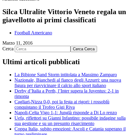
Silca Ultralite Vittorio Veneto regala un
giavellotto ai primi classificati
Football Americano
Marzo 11, 2016
Cerca
Cerca
Cerca
Ultimi articoli pubblicati
La Bibione Sand Storm intitolata a Massimo Zamparo
Nazionale, Bianchedi al fianco degli Azzurri: una nuova
figura per riavvicinare il calcio allo sport italiano
Derby d’Italia a Perth, l’Inter supera la Juventus: 2-1 in
rimonta
Cagliari-Nizza 0-0, poi la festa ai rigori: i rossoblù
conquistano il Trofeo Gigi Riva
Napoli-Celta Vigo 1-1: Junglà risponde a Di Lo renzo
Uefa, riflettori su Gianni Infantino: possibile indagine sulla
sua gestione e su un presunto risarcimento
Coppa Italia, subito emozioni: Ascoli e Catania superano il
turno preliminare