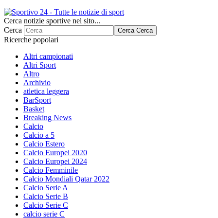
Cerca notizie sportive nel sito...
Cerca
Cerca
Cerca
Ricerche popolari
Altri campionati
Altri Sport
Altro
Archivio
atletica leggera
BarSport
Basket
Breaking News
Calcio
Calcio a 5
Calcio Estero
Calcio Europei 2020
Calcio Europei 2024
Calcio Femminile
Calcio Mondiali Qatar 2022
Calcio Serie A
Calcio Serie B
Calcio Serie C
calcio serie C