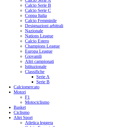
Calcio Serie A
Calcio Serie B
Calcio Serie C
Coppa Italia
Calcio Femminile
Designazioni arbitrali
Nazionale
Nations League
Calcio Estero
Champions League
Europa League
Giovanili
Altri campionati
Istituzionale
Classifiche
Serie A
Serie B
Calciomercato
Motori
F1
Motociclismo
Basket
Ciclismo
Altri Sport
Atletica leggera