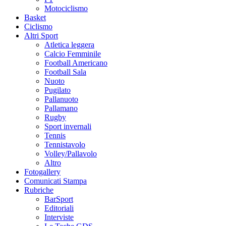
Motociclismo
Basket
Ciclismo
Altri Sport
Atletica leggera
Calcio Femminile
Football Americano
Football Sala
Nuoto
Pugilato
Pallanuoto
Pallamano
Rugby
Sport invernali
Tennis
Tennistavolo
Volley/Pallavolo
Altro
Fotogallery
Comunicati Stampa
Rubriche
BarSport
Editoriali
Interviste