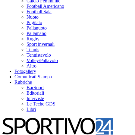
Calcio Femminile
Football Americano
Football Sala
Nuoto
Pugilato
Pallanuoto
Pallamano
Rugby
Sport invernali
Tennis
Tennistavolo
Volley/Pallavolo
Altro
Fotogallery
Comunicati Stampa
Rubriche
BarSport
Editoriali
Interviste
Le Teche GDS
Libri