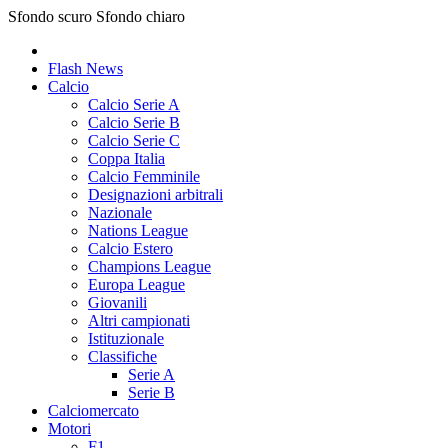
Sfondo scuro
Sfondo chiaro
Flash News
Calcio
Calcio Serie A
Calcio Serie B
Calcio Serie C
Coppa Italia
Calcio Femminile
Designazioni arbitrali
Nazionale
Nations League
Calcio Estero
Champions League
Europa League
Giovanili
Altri campionati
Istituzionale
Classifiche
Serie A
Serie B
Calciomercato
Motori
F1