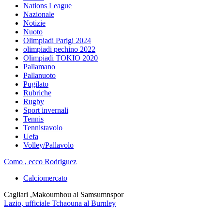
Nations League
Nazionale
Notizie
Nuoto
Olimpiadi Parigi 2024
olimpiadi pechino 2022
Olimpiadi TOKIO 2020
Pallamano
Pallanuoto
Pugilato
Rubriche
Rugby
Sport invernali
Tennis
Tennistavolo
Uefa
Volley/Pallavolo
Como , ecco Rodriguez
Calciomercato
Cagliari ,Makoumbou al Samsumnspor
Lazio, ufficiale Tchaouna al Burnley