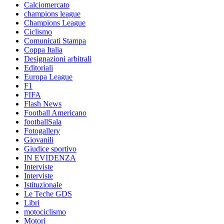
Calciomercato
champions league
Champions League
Ciclismo
Comunicati Stampa
Coppa Italia
Designazioni arbitrali
Editoriali
Europa League
F1
FIFA
Flash News
Football Americano
footballSala
Fotogallery
Giovanili
Giudice sportivo
IN EVIDENZA
Interviste
Interviste
Istituzionale
Le Teche GDS
Libri
motociclismo
Motori