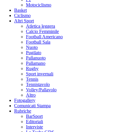
Motociclismo
Basket
Ciclismo
Altri Sport
Atletica leggera
Calcio Femminile
Football Americano
Football Sala
Nuoto
Pugilato
Pallanuoto
Pallamano
Rugby
Sport invernali
Tennis
Tennistavolo
Volley/Pallavolo
Altro
Fotogallery
Comunicati Stampa
Rubriche
BarSport
Editoriali
Interviste