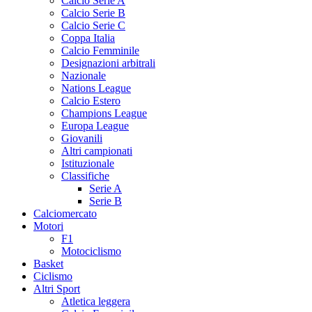
Calcio Serie A
Calcio Serie B
Calcio Serie C
Coppa Italia
Calcio Femminile
Designazioni arbitrali
Nazionale
Nations League
Calcio Estero
Champions League
Europa League
Giovanili
Altri campionati
Istituzionale
Classifiche
Serie A
Serie B
Calciomercato
Motori
F1
Motociclismo
Basket
Ciclismo
Altri Sport
Atletica leggera