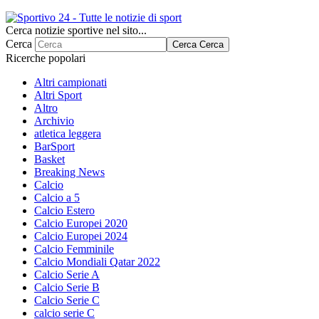
Cerca notizie sportive nel sito...
Cerca
Cerca
Cerca
Ricerche popolari
Altri campionati
Altri Sport
Altro
Archivio
atletica leggera
BarSport
Basket
Breaking News
Calcio
Calcio a 5
Calcio Estero
Calcio Europei 2020
Calcio Europei 2024
Calcio Femminile
Calcio Mondiali Qatar 2022
Calcio Serie A
Calcio Serie B
Calcio Serie C
calcio serie C