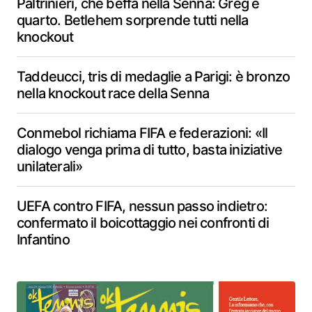
Paltrinieri, che beffa nella Senna: Greg è
quarto. Betlehem sorprende tutti nella
knockout
Taddeucci, tris di medaglie a Parigi: è bronzo
nella knockout race della Senna
Conmebol richiama FIFA e federazioni: «Il
dialogo venga prima di tutto, basta iniziative
unilaterali»
UEFA contro FIFA, nessun passo indietro:
confermato il boicottaggio nei confronti di
Infantino