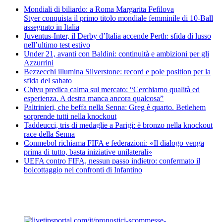
Mondiali di biliardo: a Roma Margarita Fefilova
Styer conquista il primo titolo mondiale femminile di 10-Ball
assegnato in Italia
Juventus-Inter, il Derby d’Italia accende Perth: sfida di lusso
nell’ultimo test estivo
Under 21, avanti con Baldini: continuità e ambizioni per gli
Azzurrini
Bezzecchi illumina Silverstone: record e pole position per la
sfida del sabato
Chivu predica calma sul mercato: “Cerchiamo qualità ed
esperienza. A destra manca ancora qualcosa”
Paltrinieri, che beffa nella Senna: Greg è quarto. Betlehem
sorprende tutti nella knockout
Taddeucci, tris di medaglie a Parigi: è bronzo nella knockout
race della Senna
Conmebol richiama FIFA e federazioni: «Il dialogo venga
prima di tutto, basta iniziative unilaterali»
UEFA contro FIFA, nessun passo indietro: confermato il
boicottaggio nei confronti di Infantino