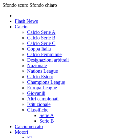
Sfondo scuro
Sfondo chiaro
Flash News
Calcio
Calcio Serie A
Calcio Serie B
Calcio Serie C
Coppa Italia
Calcio Femminile
Designazioni arbitrali
Nazionale
Nations League
Calcio Estero
Champions League
Europa League
Giovanili
Altri campionati
Istituzionale
Classifiche
Serie A
Serie B
Calciomercato
Motori
F1