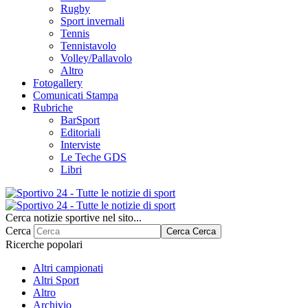
Rugby
Sport invernali
Tennis
Tennistavolo
Volley/Pallavolo
Altro
Fotogallery
Comunicati Stampa
Rubriche
BarSport
Editoriali
Interviste
Le Teche GDS
Libri
Cerca notizie sportive nel sito...
Cerca
Cerca
Cerca
Ricerche popolari
Altri campionati
Altri Sport
Altro
Archivio